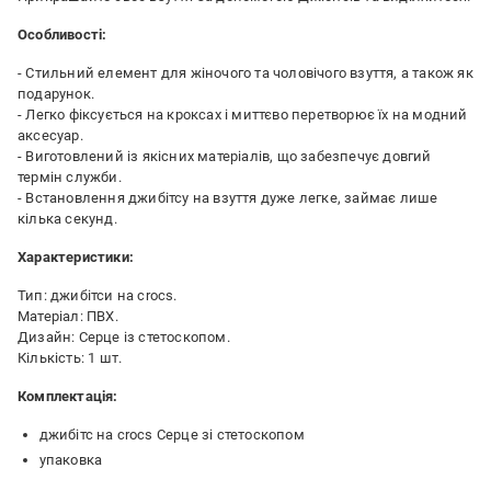
Особливості:
- Стильний елемент для жіночого та чоловічого взуття, а також як
подарунок.
- Легко фіксується на кроксах і миттєво перетворює їх на модний
аксесуар.
- Виготовлений із якісних матеріалів, що забезпечує довгий
термін служби.
- Встановлення джибітсу на взуття дуже легке, займає лише
кілька секунд.
Характеристики:
Тип: джибітси на crocs.
Матеріал: ПВХ.
Дизайн: Серце із стетоскопом.
Кількість: 1 шт.
Комплектація:
джибітс на crocs Серце зі стетоскопом
упаковка