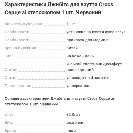
Характеристики Джибітс для взуття Crocs
Серце зі стетоскопом 1 шт. Червоний
Кількість в упаковці:
1 шт.
Особливості:
установка на взуття дуже легка
Особливості:
прикраса для медиків
Країна-виробник:
Китай
Тип:
на кожен день
міський
спортивний
комфорт
Стиль:
повсякденний
Стать:
унісекс
жіночі
чоловічі
Призначення:
універсальне
Основні характеристики Джибітс для взуття Crocs Серце зі
стетоскопом 1 шт. Червоний
Ціна:
32 ₴/шт.
Вид:
джибітси
Бренд:
Інше