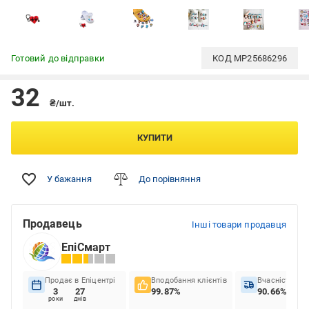
Готовий до відправки
КОД
MP25686296
32
₴/шт.
КУПИТИ
У бажання
До порівняння
Продавець
Інші товари продавця
ЕпіСмарт
Продає в Епіцентрі
Вподобання клієнтів
Вчасність до
3
27
99.87%
90.66%
роки
днів