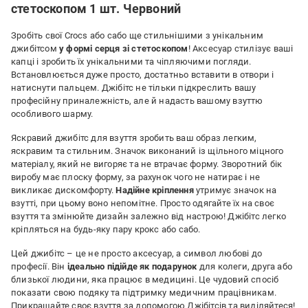
стетоскопом 1 шт. Червоний
Зробіть свої Crocs або сабо ще стильнішими з унікальним
джибітсом
у формі серця зі стетоскопом
! Аксесуар стилізує ваші
капці і зробить їх унікальними та чіпляючими погляди.
Встановлюється дуже просто, достатньо вставити в отвори і
натиснути пальцем. Джібітс не тільки підкреслить вашу
професійну приналежність, але й надасть вашому взуттю
особливого шарму.
Яскравий джибітс для взуття зробить ваш образ легким,
яскравим та стильним. Значок виконаний із щільного міцного
матеріалу, який не вигоряє та не втрачає форму. Зворотний бік
виробу має плоску форму, за рахунок чого не натирає і не
викликає дискомфорту.
Надійне кріплення
утримує значок на
взутті, при цьому воно непомітне. Просто одягайте їх на своє
взуття та змінюйте дизайн залежно від настрою! Джібітс легко
кріпляться на будь-яку пару крокс або сабо.
Цей джибітс – це не просто аксесуар, а символ любові до
професії. Він
ідеально підійде як подарунок
для колеги, друга або
близької людини, яка працює в медицині. Це чудовий спосіб
показати свою подяку та підтримку медичним працівникам.
Прикрашайте своє взуття за допомогою Джібітсів та виділяйтеся!