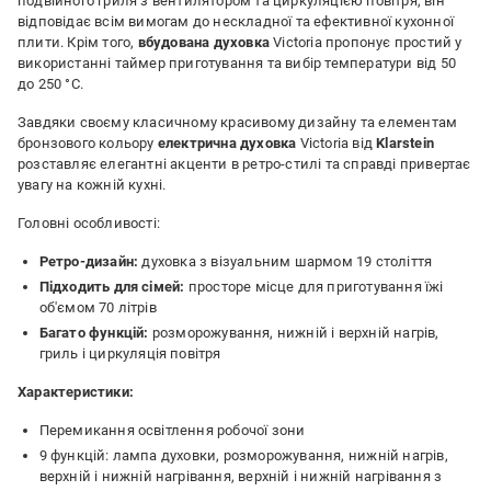
подвійного гриля з вентилятором та циркуляцією повітря, він
відповідає всім вимогам до нескладної та ефективної кухонної
плити. Крім того,
вбудована духовка
Victoria пропонує простий у
використанні таймер приготування та вибір температури від 50
до 250 °C.
Завдяки своєму класичному красивому дизайну та елементам
бронзового кольору
електрична духовка
Victoria від
Klarstein
розставляє елегантні акценти в ретро-стилі та справді привертає
увагу на кожній кухні.
Головні особливості:
Ретро-дизайн:
духовка з візуальним шармом 19 століття
Підходить для сімей:
просторе місце для приготування їжі
об'ємом 70 літрів
Багато функцій:
розморожування, нижній і верхній нагрів,
гриль і циркуляція повітря
Характеристики:
Перемикання освітлення робочої зони
9 функцій: лампа духовки, розморожування, нижній нагрів,
верхній і нижній нагрівання, верхній і нижній нагрівання з