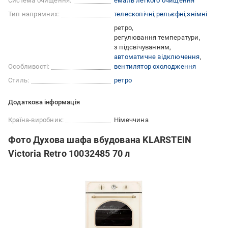
Система очищення:
емаль легкого очищення
Тип напрямних:
телескопічні
рельєфні
знімні
ретро
регулювання температури
з підсвічуванням
автоматичне відключення
Особливості:
вентилятор охолодження
Стиль:
ретро
Додаткова інформація
Країна-виробник:
Німеччина
Фото Духова шафа вбудована KLARSTEIN
Victoria Retro 10032485 70 л