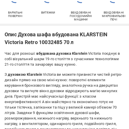
ВАРИЛЬНІ
ВИТЯЖКИ
ВБУДОВУВАНІ
ВБУДОВУВАНІ
ПОВЕРХНІ
ПОСУДОМИЙНІ
МІКРОХВИЛЬОВІ
МАШИНИ
ПЕЧІ
Опис Духова шафа вбудована KLARSTEIN
Victoria Retro 10032485 70 л
Час для розкоші:
вбудована духовка
Klarstein
Victoria поєднує в
собі візуальний шарм 19-го століття з сучасними технологіями
21-го століття та зачаровує вашу кухню.
З
духовкою
Klarstein
Victoria ви можете привнести чистий ретро-
дизайн прямо на свою міні-кухню: поворотні елементи
керування бронзового вигляду, аналогічна ручка на дверцятах
духовки та вигнуте вікно духовки відроджують магію минулих
днів. Пристрій має найсучасніші функції: з класом
енергоефективності А він майстерно та економічно готує не
тільки тістечка, запіканки та піцу у великій камері об'ємом 70
літрів. Завдяки 9 функціям освітлення духової шафи,
розморожування, нижнього нагріву, верхнього та нижнього
нагріву, з вентилятором, одинарного гриля, подвійного гриля,