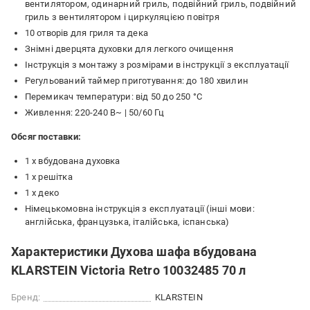
вентилятором, одинарний гриль, подвійний гриль, подвійний
гриль з вентилятором і циркуляцією повітря
10 отворів для гриля та дека
Знімні дверцята духовки для легкого очищення
Інструкція з монтажу з розмірами в інструкції з експлуатації
Регульований таймер приготування: до 180 хвилин
Перемикач температури: від 50 до 250 °C
Живлення: 220-240 В~ | 50/60 Гц
Обсяг поставки:
1 х вбудована духовка
1 х решітка
1 х деко
Німецькомовна інструкція з експлуатації (інші мови:
англійська, французька, італійська, іспанська)
Характеристики Духова шафа вбудована
KLARSTEIN Victoria Retro 10032485 70 л
Бренд:
KLARSTEIN