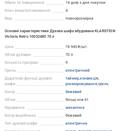
Обмін та повернення:
14 днів з дня покупки
Клас енергоспоживання:
A
Вид:
повнорозмірна
Основні характеристики Духова шафа вбудована KLARSTEIN
Victoria Retro 10032485 70 л
Ціна:
18 945 ₴/шт.
Об'єм духовки:
70 л
Кількість програм:
9
Гриль:
електричний
Додаткові функції духової
таймер
конвекція
шафи:
розморожування
гриль
Колір:
бежевий
Об'єм:
більш ніж 61
Керування:
механічне
Колір виробника:
бежевий
Тип духової шафи:
електрична