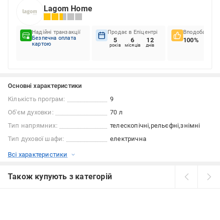
Lagom Home
Надійні транзакції
Продає в Епіцентрі
Вподобання к
Безпечна оплата
5
6
12
100%
картою
років
місяців
днів
Основні характеристики
Кількість програм:
9
Об'єм духовки:
70 л
Тип напрямних:
телескопічні
рельєфні
знімні
Тип духової шафи:
електрична
Всі характеристики
Також купують з категорій