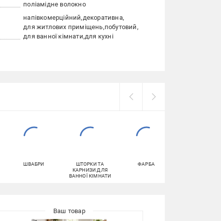
поліамідне волокно
напівкомерційний
декоративна
для житлових приміщень
побутовий
для ванної кімнати
для кухні
ШВАБРИ
ШТОРКИ ТА
ФАРБА
ПРАЛЬНИЙ
КАРНИЗИ ДЛЯ
ПОРОШОК
ВАННОЇ КІМНАТИ