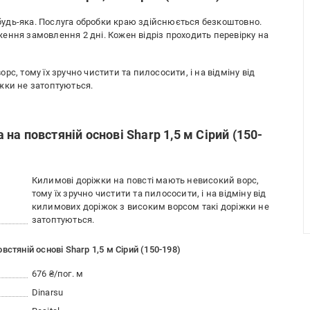
удь-яка. Послуга обробки краю здійснюється безкоштовно.
ення замовлення 2 дні. Кожен відріз проходить перевірку на
с, тому їх зручно чистити та пилососити, і на відміну від
жки не затоптуються.
а повстяній основі Sharp 1,5 м Сірий (150-
Килимові доріжки на повсті мають невисокий ворс,
тому їх зручно чистити та пилососити, і на відміну від
килимових доріжок з високим ворсом такі доріжки не
затоптуються.
стяній основі Sharp 1,5 м Сірий (150-198)
676 ₴/пог. м
Dinarsu