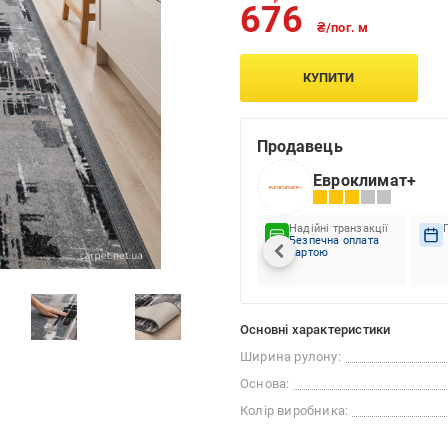
676
₴/пог. м
КУПИТИ
Продавець
Евроклимат+
Надійні транзакції
Безпечна оплата
картою
Основні характеристики
Ширина рулону:
Основа:
Колір виробника: