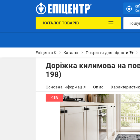
КИ
Киї
КАТАЛОГ ТОВАРІВ
Епіцентр К
Каталог
Покриття для підлоги 👣
Доріжка килимова на повс
198)
Основна інформація
Опис
Характеристи