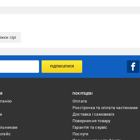
жки сірі
ПІДПИСАТИСЯ
ІЯ
ПОКУПЦЕВІ
мпанію
Оплата
Розстрочка та оплата частинами
ти
Доставка і самовивіз
ї
Повернення товару
альникам
Гарантія та сервіс
плейс
Послуги