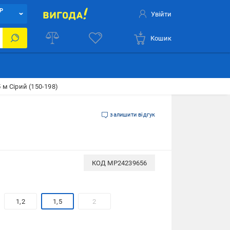
Р
Увійти
Кошик
 м Сірий (150-198)
залишити відгук
КОД
MP24239656
1,2
1,5
2