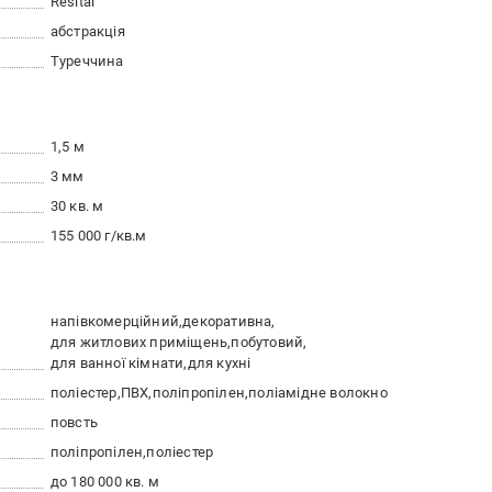
Resital
абстракція
Туреччина
1,5 м
3 мм
30 кв. м
155 000 г/кв.м
напівкомерційний
декоративна
для житлових приміщень
побутовий
для ванної кімнати
для кухні
поліестер
ПВХ
поліпропілен
поліамідне волокно
повсть
поліпропілен
поліестер
до 180 000 кв. м