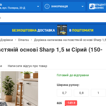
ЇВ
ЕПІЦЕНТ
ІНФОРМАЦІЯ
в, вул. Полярна, 20-Д
БІЗНЕС
Доріжки
Dinarsu
Доріжка килимова на повстяній основі Sharp 1,5
тяній основі Sharp 1,5 м Сірий (150-
ки
Написати відгук про товар
Готовий до відправки
Ширина рулону:
0,7
0,8
1
-
149
₴
825