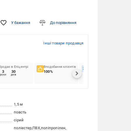
У бажання
До порівняння
Інші товари продавця
Продає в Епіцентрі
Вподобання клієнтів
Вчасність доставок
3
30
100%
97.44%
роки
днів
1,5 м
повсть
сірий
поліестер
ПВХ
поліпропілен