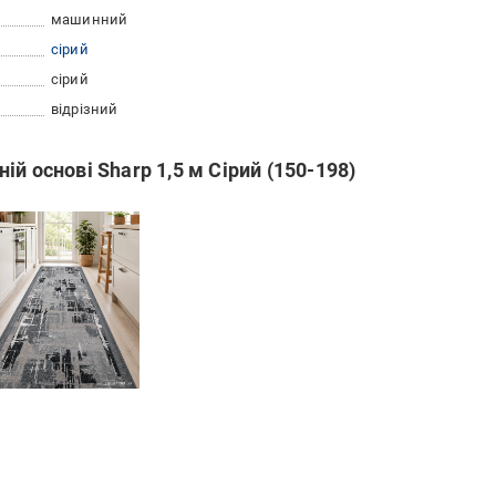
машинний
сірий
сірий
відрізний
й основі Sharp 1,5 м Сірий (150-198)