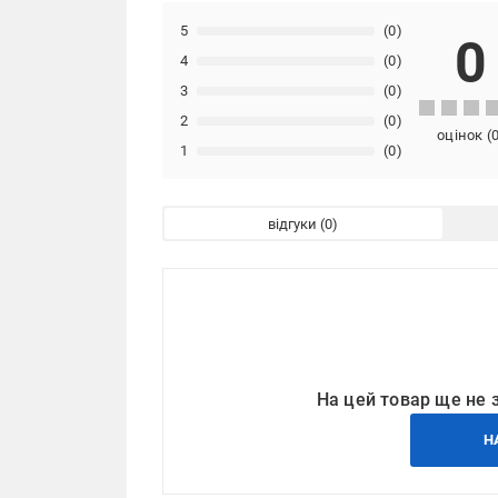
5
(0)
0
4
(0)
3
(0)
2
(0)
оцінок
(
1
(0)
відгуки
На цей товар ще не 
Н