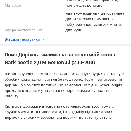
Матеріал:
поліамідне волокно
напівкомерційний
декоративна
для житлових приміщень
побутовий
для ванної кімнати
Сфера застосування:
для кухні
Всі характеристики
Опис Доріжка килимова на повстяній основі
Bark beetle 2,0 м Бежевий (200-200)
Ширина рулону незмінна. Довжина може бути будь-яка. Послуга
обробки краю здійснюється безкоштовно. Термін виготовлення
доріжки з моменту погодження замовлення 2 дні. Кожен відріз
проходить перевірку на дефекти перед самою відправкою
клієнту.
Килимові доріжки на повсті мають невисокий ворс, тому їх
зручно чистити та пилососити, і на відміну від килимових
доріжок з високим ворсом такі доріжки не затоптуються.