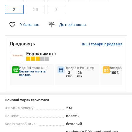
2
2,5
3
У бажання
До порівняння
Продавець
Інші товари продавця
Евроклимат+
Надійні транзакції
Продає в Епіцентрі
Вподобання к
Безпечна оплата
3
26
100%
картою
роки
днів
Основні характеристики
Ширина рулону:
2 м
Основа:
повсть
Колір виробника:
бежевий
поліестер
ПВХ
поліпропілен