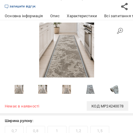
залишити відгук
Основна інформація
Опис
Характеристики
Всі запитання т
Немає в наявності
КОД
MP24240078
Ширина рулону:
0,7
0,8
1
1,2
1,5