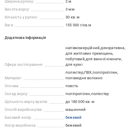
Ширина рулону:
2 м
Висота ворсу:
3 мм
Кількість у рулоні:
30 кв. м
Вага:
155 000 г/кв.м
Додаткова інформація
напівкомерційний
декоративна
для житлових приміщень
побутовий
для ванної кімнати
Сфера застосування:
для кухні
поліестер
ПВХ
поліпропілен
Матеріал:
поліамідне волокно
Основа:
повсть
Склад ворсу:
поліпропілен
поліестер
Щільність ворсу вузлів:
до 180 000 кв. м
Спосіб виробництва:
машинний
Базовий колір:
бежевий
Колір виробника:
бежевий