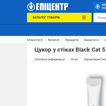
КИ
Киї
КАТАЛОГ ТОВАРІВ
Епіцентр К
Каталог
Продукти
Бакалія 🥨
Цукор у стіках Black Cat 5
Основна інформація
Опис
Характеристи