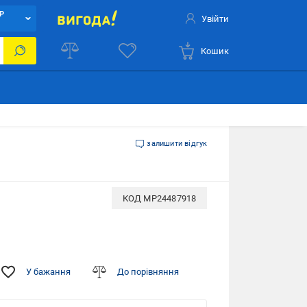
Р
Увійти
Кошик
залишити відгук
КОД
MP24487918
У бажання
До порівняння