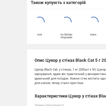
Також купують з категорій
ЧАЙ
ПАПЕРОВІ
КАВА
РУШНИКИ
Опис Цукор у стіках Black Cat 5 г 2
Цукор Black Cat, у стиках, 1 кг (200шт х 5г) Цу
харчування, адже він практичний у використанн
ідеальний для поїздок. Кожен стик містить одна
для напою тепер стало простіше.
Характеристики Цукор у стіках Blac
Термін придатності: