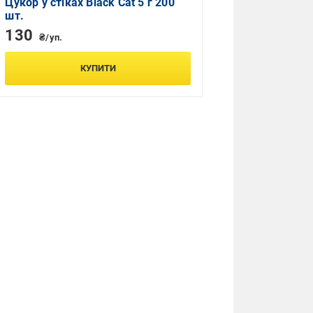
Цукор у стіках Black Cat 5 г 200
шт.
130
₴/уп.
КУПИТИ