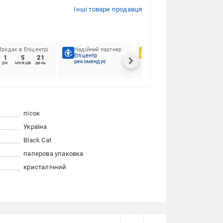
Інші товари продавця
Продає в Епіцентрі
Надійний партнер
Вподобання клієнтів
Епіцентр
1
5
21
100%
рекомендує
рік
місяців
день
пісок
Україна
Black Cat
паперова упаковка
кристалічний