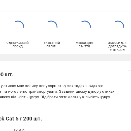
ОДНОРАЗОВИЙ
ТУАЛЕТНИЙ
МІШКИ ДЛЯ
ЗАСОБИ ДЛЯ
ПОСУД
ПАПІР
СМІТТЯ
ДОГЛЯДУ ЗА
УНІТАЗОМ
00 шт.
кор у стиках має велику популярність у закладах швидкого
і та його легко транспортувати. Завдяки цьому цукор у стиках
кову кількість цукру. Підібрати оптимальну кількість цукру
k Cat 5 г 200 шт.
12 міс.