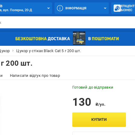
ЇВ
ЕПІЦЕНТ
ІНФОРМАЦІЯ
в, вул. Полярна, 20-Д
БІЗНЕС
Цукор
Цукор у стіках Black Cat 5 г 200 шт.
 г 200 шт.
ки
Написати відгук про товар
Готовий до відправки
130
₴/уп.
КУПИТИ