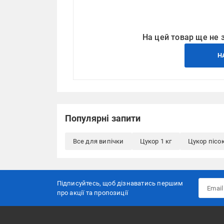
На цей товар ще не 
Н
Популярні запити
Все для випічки
Цукор 1 кг
Цукор пісо
Підписуйтесь, щоб дізнаватись першим
про акції та пропозиції