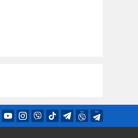
bot
bot