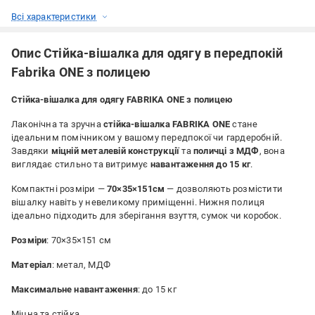
Всі характеристики
Опис Cтійка-вішалка для одягу в передпокій
Fabrika ONE з полицею
Стійка-вішалка для одягу FABRIKA ONE з полицею
Лаконічна та зручна
стійка-вішалка FABRIKA ONE
стане
ідеальним помічником у вашому передпокої чи гардеробній.
Завдяки
міцній металевій конструкції
та
поличці з МДФ
, вона
виглядає стильно та витримує
навантаження до 15 кг
.
Компактні розміри —
70×35×151см
— дозволяють розмістити
вішалку навіть у невеликому приміщенні. Нижня полиця
ідеально підходить для зберігання взуття, сумок чи коробок.
Розміри
: 70×35×151 см
Матеріал
: метал, МДФ
Максимальне навантаження
: до 15 кг
Міцна та стійка