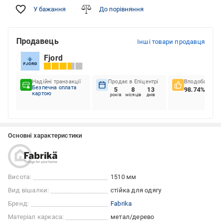
У бажання
До порівняння
Продавець
Інші товари продавця
Fjord
Надійні транзакції
Продає в Епіцентрі
Вподобання к
Безпечна оплата
5
8
13
98.74%
картою
років
місяців
днів
Основні характеристики
Висота:
1510 мм
Вид вішалки:
стійка для одягу
Бренд:
Fabrika
Матеріал каркаса:
метал/дерево