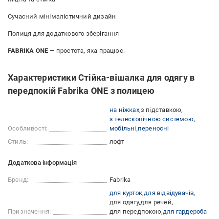
Сучасний мінімалістичний дизайн
Полиця для додаткового зберігання
FABRIKA ONE
— простота, яка працює.
Характеристики Cтійка-вішалка для одягу в
передпокій Fabrika ONE з полицею
на ніжках
з підставкою
з телескопічною системою
Особливості:
мобільні
переносні
Стиль:
лофт
Додаткова інформація
Бренд:
Fabrika
для курток
для відвідувачів
для одягу
для речей
Призначення:
для передпокою
для гардероба