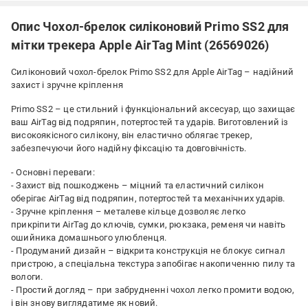
Опис Чохол-брелок силіконовий Primo SS2 для
мітки трекера Apple AirTag Mint (26569026)
Силіконовий чохол-брелок Primo SS2 для Apple AirTag – надійний
захист і зручне кріплення
Primo SS2 – це стильний і функціональний аксесуар, що захищає
ваш AirTag від подряпин, потертостей та ударів. Виготовлений із
високоякісного силікону, він еластично облягає трекер,
забезпечуючи його надійну фіксацію та довговічність.
- Основні переваги:
- Захист від пошкоджень – міцний та еластичний силікон
оберігає AirTag від подряпин, потертостей та механічних ударів.
- Зручне кріплення – металеве кільце дозволяє легко
прикріпити AirTag до ключів, сумки, рюкзака, ременя чи навіть
ошийника домашнього улюбленця.
- Продуманий дизайн – відкрита конструкція не блокує сигнал
пристрою, а спеціальна текстура запобігає накопиченню пилу та
вологи.
- Простий догляд – при забрудненні чохол легко промити водою,
і він знову виглядатиме як новий.