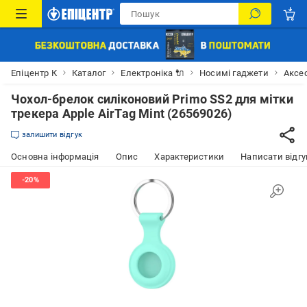
Епіцентр К
Каталог
Електроніка 🔌
Носимі гаджети
Аксе
Чохол-брелок силіконовий Primo SS2 для мітки
трекера Apple AirTag Mint (26569026)
залишити відгук
Основна інформація
Опис
Характеристики
Написати відгу