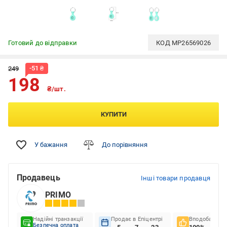
Готовий до відправки
КОД
MP26569026
-
51
₴
249
198
₴/шт.
КУПИТИ
У бажання
До порівняння
Продавець
Інші товари продавця
PRIMO
Надійні транзакції
Продає в Епіцентрі
Вподобання к
Безпечна оплата