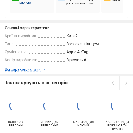
5
7
23
100%
картою
років
місяців
дні
Основні характеристики
Країна-виробник:
Китай
Тип:
брелок з кільцем
Сумісність:
Apple AirTag
Колір виробника:
бірюзовий
Всі характеристики
Також купують з категорій
ПОШУКОВІ
ЯЩИКИ ДЛЯ
БРЕЛОКИ ДЛЯ
АКСЕСУАРИ ДО
БРЕЛОКИ
ЗБЕРІГАННЯ
КЛЮЧІВ
РЮКЗАКІВ ТА
СУМОК