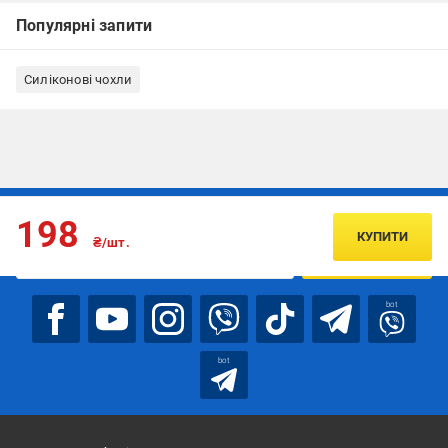
Популярні запити
Силіконові чохли
Підписуйтесь, щоб дізнаватись першим про акції та пропозиції
198
КУПИТИ
₴/шт.
ПІДПИСАТИСЯ
bot
bot