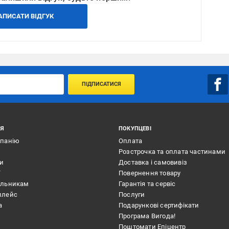
АПИСАТИ ВІДГУК
ПІДПИСАТИСЯ
ІЯ
ПОКУПЦЕВІ
мпанію
Оплата
Розстрочка та оплата частинами
ти
Доставка і самовивіз
ї
Повернення товару
альникам
Гарантія та сервіс
плейс
Послуги
а
Подарункові сертифікати
Програма Вигода!
Поштомати Епіцентр