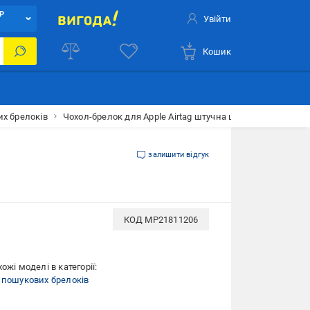
Р
Увійти
Кошик
х брелоків
Чохол-брелок для Apple Airtag штучна шкіра Коричневий
залишити відгук
КОД
MP21811206
ожі моделі в категорії:
 пошукових брелоків