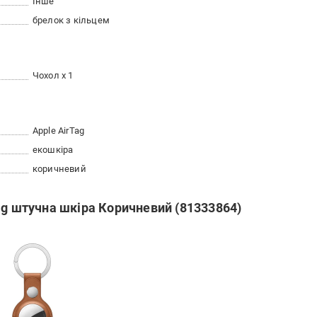
Інше
брелок з кільцем
Чохол х 1
Apple AirTag
екошкіра
коричневий
ag штучна шкіра Коричневий (81333864)