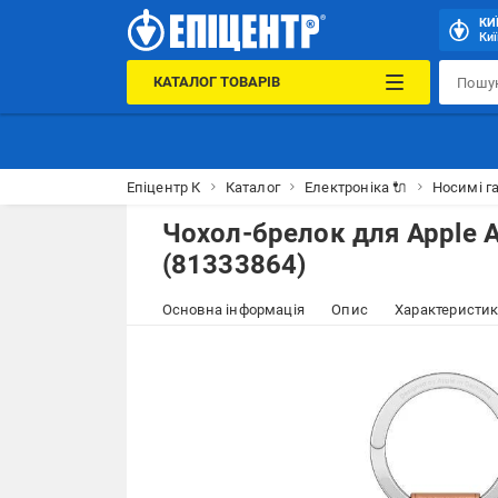
КИ
Киї
КАТАЛОГ ТОВАРІВ
Епіцентр К
Каталог
Електроніка 🔌
Носимі г
Чохол-брелок для Apple 
(81333864)
Основна інформація
Опис
Характеристи