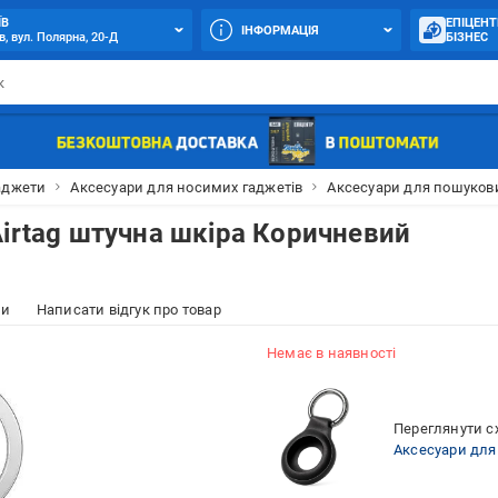
ЇВ
ЕПІЦЕНТ
ІНФОРМАЦІЯ
в, вул. Полярна, 20-Д
БІЗНЕС
аджети
Аксесуари для носимих гаджетів
Аксесуари для пошукови
Airtag штучна шкіра Коричневий
ки
Написати відгук про товар
Немає в наявності
Переглянути сх
Аксесуари для