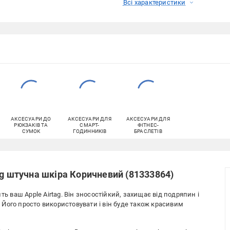
Всі характеристики
АКСЕСУАРИ ДО
АКСЕСУАРИ ДЛЯ
АКСЕСУАРИ ДЛЯ
РЮКЗАКІВ ТА
СМАРТ-
ФІТНЕС-
СУМОК
ГОДИННИКІВ
БРАСЛЕТІВ
ag штучна шкіра Коричневий (81333864)
ть ваш Apple Airtag. Він зносостійкий, захищає від подряпин і
і. Його просто використовувати і він буде також красивим