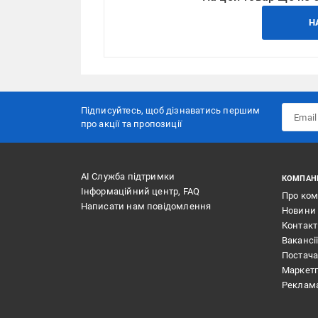
Н
Підписуйтесь, щоб дізнаватись першим
про акції та пропозиції
АІ Служба підтримки
КОМПАН
Інформаційний центр, FAQ
Про ко
Написати нам повідомлення
Новини
Контак
Вакансі
Постач
Маркет
Реклам