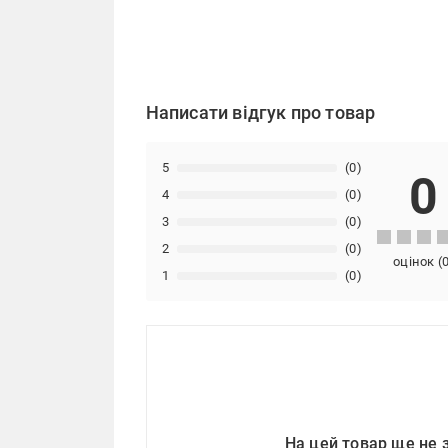
Написати відгук про товар
5
(0)
0
4
(0)
3
(0)
2
(0)
оцінок
(
1
(0)
На цей товар ще не 