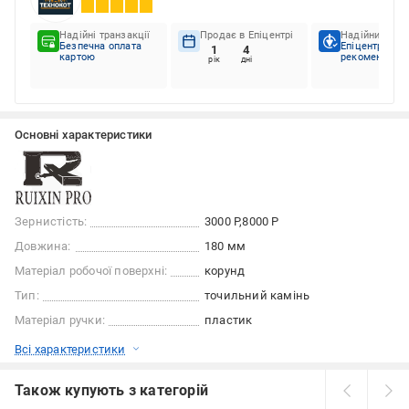
Надійні транзакції
Продає в Епіцентрі
Надійний пар
Безпечна оплата
Епіцентр
1
4
картою
рекомендує
рік
дні
Основні характеристики
Зернистість:
3000 Р
8000 Р
Довжина:
180 мм
Матеріал робочої поверхні:
корунд
Тип:
точильний камінь
Матеріал ручки:
пластик
Всі характеристики
Також купують з категорій