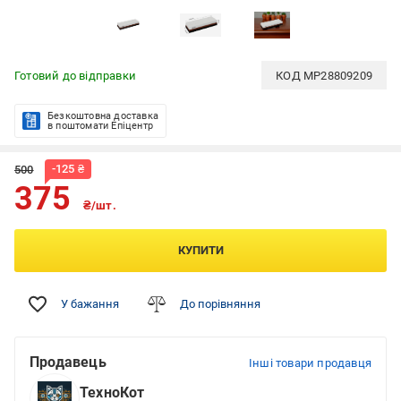
Готовий до відправки
КОД
MP28809209
Безкоштовна доставка
в поштомати Епіцентр
-
125
₴
500
375
₴/шт.
КУПИТИ
У бажання
До порівняння
Продавець
Інші товари продавця
ТехноКот