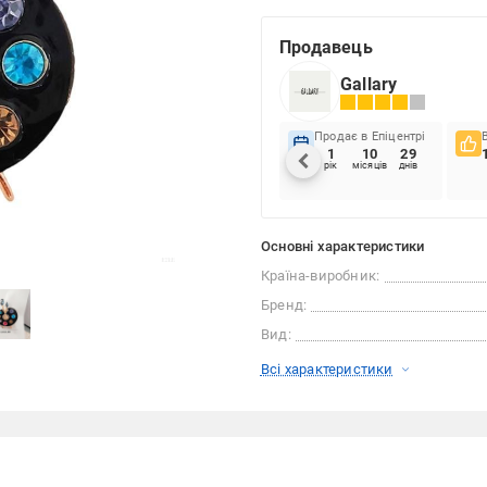
Продавець
Gallary
Продає в Епіцентрі
1
10
29
рік
місяців
днів
Основні характеристики
Країна-виробник:
Бренд:
Вид:
Всі характеристики