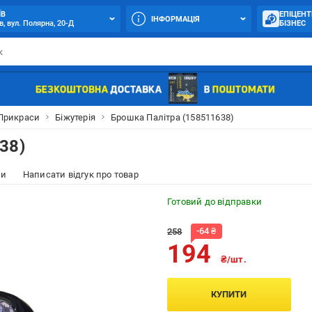
ЇВ
ЕПІЦЕНТ
ІНФОРМАЦІЯ
в, вул. Полярна, 20-Д
БІЗНЕС
Прикраси
Біжутерія
Брошка Палітра (158511638)
38)
ки
Написати відгук про товар
Готовий до відправки
-
64
₴
258
194
₴/шт.
КУПИТИ