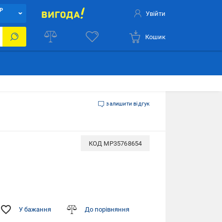
Р
Увійти
Кошик
залишити відгук
КОД
MP35768654
У бажання
До порівняння