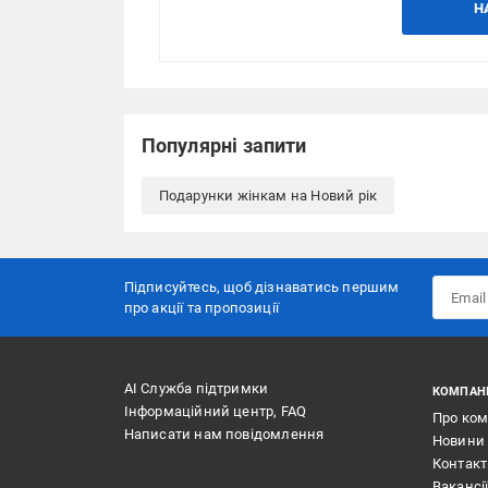
Н
Популярні запити
Подарунки жінкам на Новий рік
Підписуйтесь, щоб дізнаватись першим
про акції та пропозиції
АІ Служба підтримки
КОМПАН
Інформаційний центр, FAQ
Про ко
Написати нам повідомлення
Новини
Контак
Вакансі