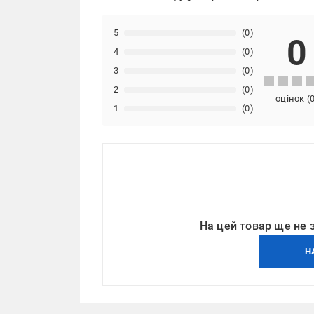
5
(0)
0
4
(0)
3
(0)
2
(0)
оцінок
(
1
(0)
На цей товар ще не 
Н