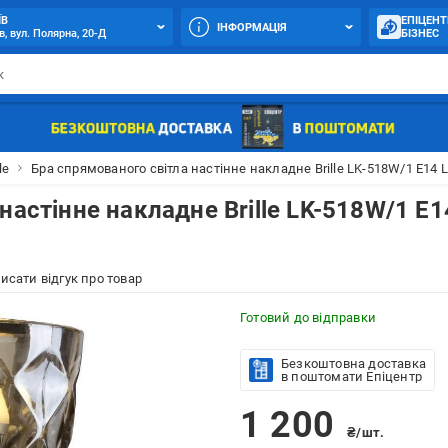
ЇВ
ЕПІЦЕНТ
ІНФОРМАЦІЯ
в, вул. Полярна, 20-Д
БІЗНЕС
le
Бра спрямованого світла настінне накладне Brille LK-518W/1 E14 
настінне накладне Brille LK-518W/1 E1
исати відгук про товар
Готовий до відправки
Безкоштовна доставка
в поштомати Епіцентр
1 200
₴/шт.