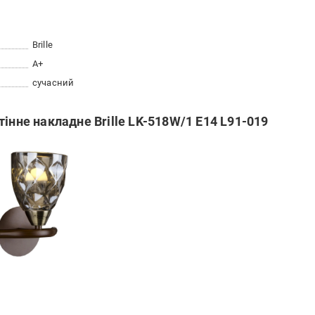
Brille
A+
сучасний
інне накладне Brille LK-518W/1 E14 L91-019