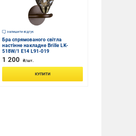
залишити відгук
Бра спрямованого світла
настінне накладне Brille LK-
518W/1 E14 L91-019
1 200
₴/шт.
КУПИТИ