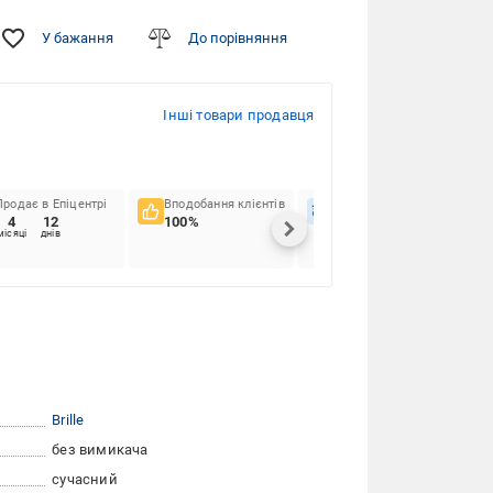
У бажання
До порівняння
Інші товари продавця
Продає в Епіцентрі
Вподобання клієнтів
Вчасність доставок
4
12
100%
96%
місяці
днів
Brille
без вимикача
сучасний