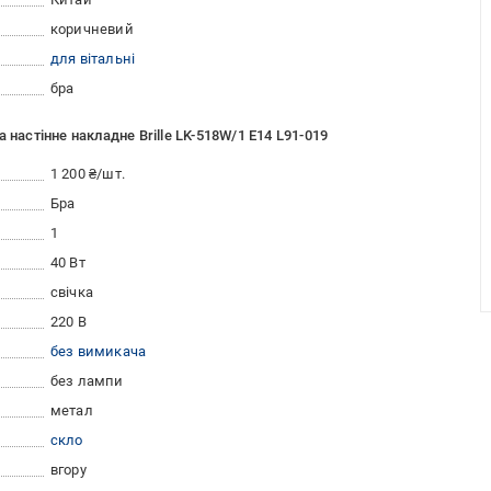
коричневий
для вітальні
бра
 настінне накладне Brille LK-518W/1 E14 L91-019
1 200 ₴/шт.
Бра
1
40 Вт
свічка
220 В
без вимикача
без лампи
метал
скло
вгору