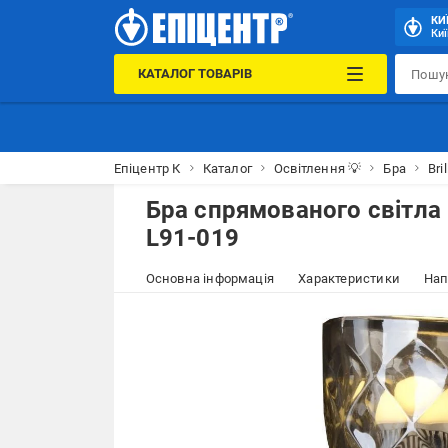
КИ
Киї
КАТАЛОГ ТОВАРІВ
Епіцентр К
Каталог
Освітлення 💡
Бра
Bril
Бра спрямованого світла 
L91-019
Основна інформація
Характеристики
Нап