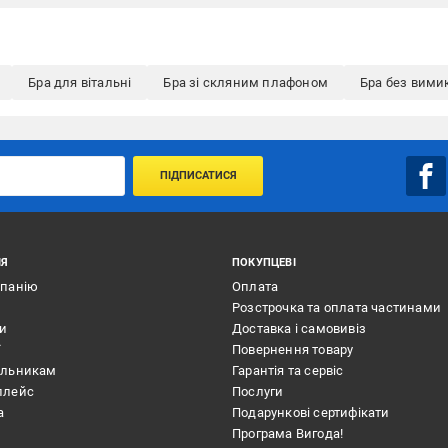
Бра для вітальні
Бра зі скляним плафоном
Бра без вими
ПІДПИСАТИСЯ
ІЯ
ПОКУПЦЕВІ
мпанію
Оплата
Розстрочка та оплата частинами
ти
Доставка і самовивіз
ї
Повернення товару
альникам
Гарантія та сервіс
плейс
Послуги
а
Подарункові сертифікати
Програма Вигода!