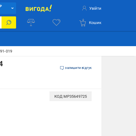
Р
Увійти
Кошик
L91-019
4
залишити відгук
КОД
MP35649725