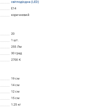
світлодіодна (LED)
E14
коричневий
20
1 шт.
255 Лм
30 град
2700 К
19 см
14 см
12 см
15 см
1.25 кг