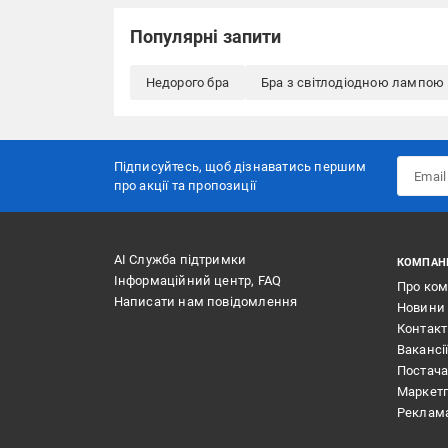
Популярні запити
Недорого бра
Бра з світлодіодною лампою
Підписуйтесь, щоб дізнаватись першим
про акції та пропозиції
АІ Служба підтримки
КОМПАН
Інформаційний центр, FAQ
Про ко
Написати нам повідомлення
Новини
Контак
Вакансі
Постач
Маркет
Реклам