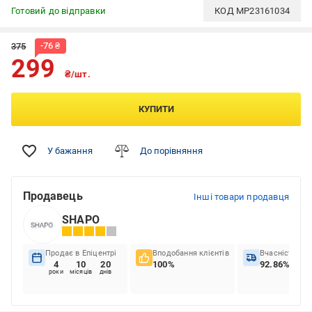
Готовий до відправки
КОД
MP23161034
-
76
₴
375
299
₴/шт.
КУПИТИ
У бажання
До порівняння
Продавець
Інші товари продавця
SHAPO
Продає в Епіцентрі
Вподобання клієнтів
Вчасність до
4
10
20
100%
92.86%
роки
місяців
днів