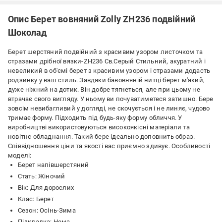
Опис Берет вовняний Zolly ZH236 подвійний
Шоколад
Берет шерстяний подвійний з красивим узором листочком та
стразами дрібної вязки-ZH236 Св.Серый Стильний, акуратний і
невеликий в об'ємі берет з красивим узором і стразами додасть
родзинку у ваш стиль. Завдяки бавовняній нитці берет м'який,
дуже ніжний на дотик. Він добре тягнеться, але при цьому не
втрачає свого вигляду. У ньому ви почуватиметеся затишно. Бере
зовсім невибагливий у догляді, не скочується і не линяє, чудово
тримає форму. Підходить під будь-яку форму обличчя. У
виробництві використовуються високоякісні матеріали та
новітнє обладнання. Такий бере ідеально доповнить образ.
Співвідношення ціни та якості вас приємно здивує. Особливості
моделі:
Берет напівшерстяний
Стать: Жіночий
Вік: Для дорослих
Клас: Берет
Сезон: Осінь-Зима
Підкладка: Нема