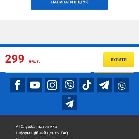
НАПИСАТИ ВІДГУК
Підписуйтесь, щоб дізнаватись першим про акції та пропозиції
299
КУПИТИ
₴/шт.
ПІДПИСАТИСЯ
bot
bot
АІ Служба підтримки
Інформаційний центр, FAQ