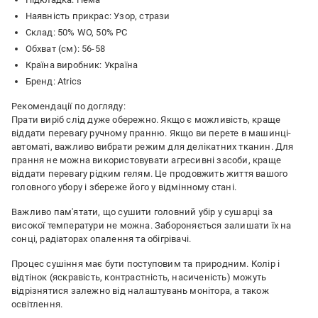
Наявність прикрас: Узор, стрази
Склад: 50% WO, 50% PC
Обхват (см): 56-58
Країна виробник: Україна
Бренд: Atrics
Рекомендації по догляду:
Прати виріб слід дуже обережно. Якщо є можливість, краще
віддати перевагу ручному пранню. Якщо ви перете в машинці-
автоматі, важливо вибрати режим для делікатних тканин. Для
прання не можна використовувати агресивні засоби, краще
віддати перевагу рідким гелям. Це продовжить життя вашого
головного убору і збереже його у відмінному стані.
Важливо пам'ятати, що сушити головний убір у сушарці за
високої температури не можна. Забороняється залишати їх на
сонці, радіаторах опалення та обігрівачі.
Процес сушіння має бути поступовим та природним. Колір і
відтінок (яскравість, контрастність, насиченість) можуть
відрізнятися залежно від налаштувань монітора, а також
освітлення.