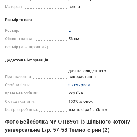
Матеріал:
вовна
Розмір та вага
Розмір:
L
Обхват голови:
58 см
Розмір (міжнародний):
L
Додаткова інформація
для повсякденного
Призначення:
використання
Особливість:
з козирком
Країна-виробник:
Україна
Склад тканини:
100% хлопок
Колір виробника:
темно-сірий з білим
Фото Бейсболка NY OTIB961 із щільного котону
універсальна L/р. 57-58 Темно-сірий (2)