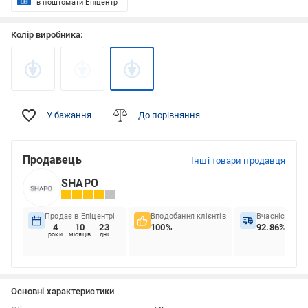
в поштомати Епіцентр
Колір виробника:
У бажання
До порівняння
Продавець
Інші товари продавця
SHAPO
Продає в Епіцентрі
Вподобання клієнтів
Вчасність до
4
10
23
100%
92.86%
роки
місяців
дні
Основні характеристики