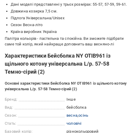
Дані моделі представлені у трьох розмірах: 55-57, 57-59, 59-61.
Довжина козирка 7,5 см.
Підлога Універсальна/Unisex
Сезон Весна-літо
Країна виробник Україна
Палітра кольорів - пастельна та спокійна. Ви зможете підібрати
саме той колір, який найкраще доповнить ваш весняно-лі
Характеристики Бейсболка NY OTIB961 із
щільного котону універсальна L/р. 57-58
Темно-сірий (2)
Основні характеристики Бейсболка NY OTIB961 із щільного котону
універсальна L/р. 57-58 Темно-сірий (2)
Бренд:
Інше
Вид:
бейсболка
Сезон:
весна
осінь
Стать:
чоловічі
Базовий колір:
різнокольоровий