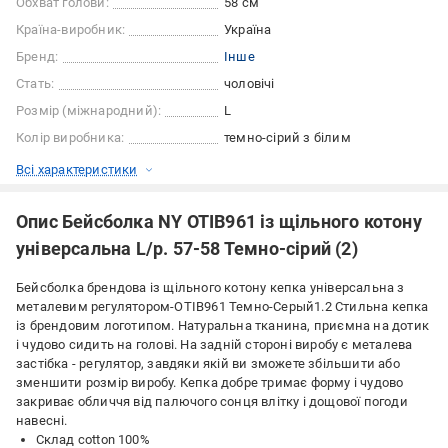
Обхват голови:
58 см
Країна-виробник:
Україна
Бренд:
Інше
Стать:
чоловічі
Розмір (міжнародний):
L
Колір виробника:
темно-сірий з білим
Всі характеристики
Опис Бейсболка NY OTIB961 із щільного котону
універсальна L/р. 57-58 Темно-сірий (2)
Бейсболка брендова із щільного котону кепка універсальна з
металевим регулятором-OTIB961 Темно-Серый1.2 Стильна кепка
із брендовим логотипом. Натуральна тканина, приємна на дотик
і чудово сидить на голові. На задній стороні виробу є металева
застібка - регулятор, завдяки якій ви зможете збільшити або
зменшити розмір виробу. Кепка добре тримає форму і чудово
закриває обличчя від палючого сонця влітку і дощової погоди
навесні.
Склад cotton 100%