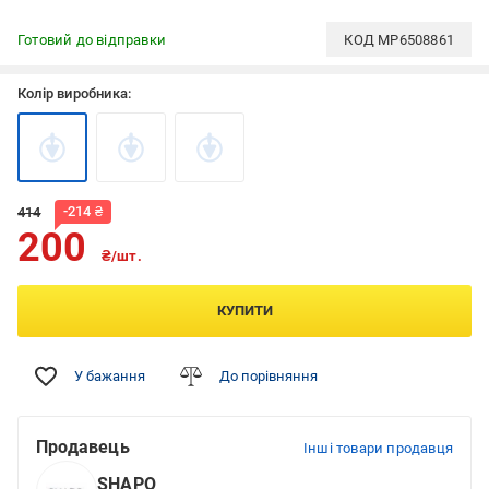
Готовий до відправки
КОД
MP6508861
Колір виробника:
-
214
₴
414
200
₴/шт.
КУПИТИ
У бажання
До порівняння
Продавець
Інші товари продавця
SHAPO