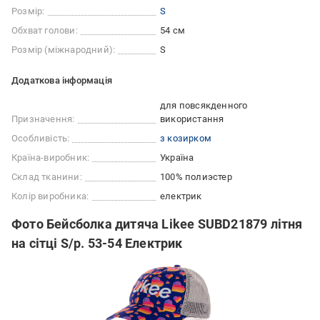
Розмір:
S
Обхват голови:
54 см
Розмір (міжнародний):
S
Додаткова інформація
для повсякденного
Призначення:
використання
Особливість:
з козирком
Країна-виробник:
Україна
Склад тканини:
100% полиэстер
Колір виробника:
електрик
Фото Бейсболка дитяча Likee SUBD21879 літня
на сітці S/р. 53-54 Електрик