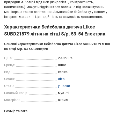
природним. Колір і відтінок (яскравість, контрастність,
насиченість) можуть відрізнятися залежно від налаштувань
монітора, а також освітлення. Замовляйте бейсболку у нашому
інтернет-магазині. Це надійність та швидкість доставлення.
Характеристики Бейсболка дитяча Likee
SUBD21879 літня на сітці S/р. 53-54 Електрик
Основні характеристики Бейсболка дитяча Likee SUBD21879 літня
на сітці S/р. 53-54 Електрик
Ціна:
200 ₴/шт.
Бренд:
Інше
Вид:
кепка
Сезон:
літо
Стать:
унісекс
Базовий колір:
мульті
Матеріал:
акрил
Розмір та вага