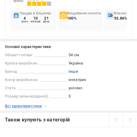
Продає в Епіцентрі
Вподобання клієнтів
Вчасність до
4
10
21
100%
92.86%
роки
місяців
день
Основні характеристики
Обхват голови:
54 см
Країна-виробник:
Україна
Бренд:
Інше
Колір виробника:
електрик
Стать:
унісекс
Розмір (міжнародний):
S
Всі характеристики
Також купують з категорій