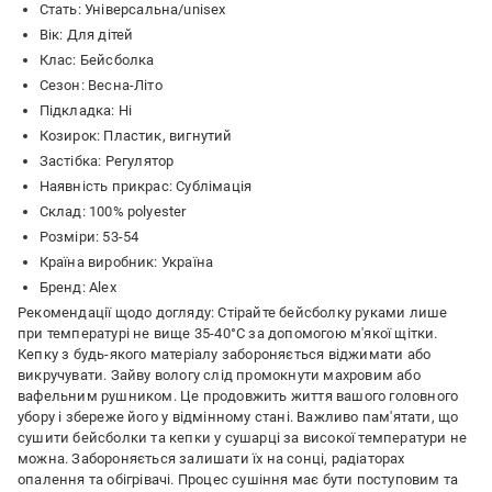
Стать: Універсальна/unisex
Вік: Для дітей
Клас: Бейсболка
Сезон: Весна-Літо
Підкладка: Ні
Козирок: Пластик, вигнутий
Застібка: Регулятор
Наявність прикрас: Сублімація
Склад: 100% polyester
Розміри: 53-54
Країна виробник: Україна
Бренд: Alex
Рекомендації щодо догляду: Стірайте бейсболку руками лише
при температурі не вище 35-40°C за допомогою м'якої щітки.
Кепку з будь-якого матеріалу забороняється віджимати або
викручувати. Зайву вологу слід промокнути махровим або
вафельним рушником. Це продовжить життя вашого головного
убору і збереже його у відмінному стані. Важливо пам'ятати, що
сушити бейсболки та кепки у сушарці за високої температури не
можна. Забороняється залишати їх на сонці, радіаторах
опалення та обігрівачі. Процес сушіння має бути поступовим та