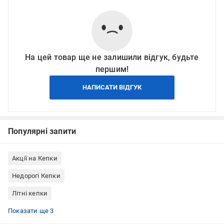
На цей товар ще не залишили відгук, будьте
першим!
НАПИСАТИ ВІДГУК
Популярні запити
Акції на Кепки
Недорогі Кепки
Літні кепки
Кепки унісекс
Кепки S
Кепки з козирком
Показати ще 3