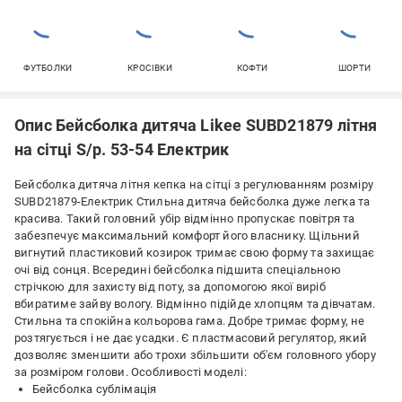
ФУТБОЛКИ
КРОСІВКИ
КОФТИ
ШОРТИ
Опис Бейсболка дитяча Likee SUBD21879 літня
на сітці S/р. 53-54 Електрик
Бейсболка дитяча літня кепка на сітці з регулюванням розміру
SUBD21879-Електрик Стильна дитяча бейсболка дуже легка та
красива. Такий головний убір відмінно пропускає повітря та
забезпечує максимальний комфорт його власнику. Щільний
вигнутий пластиковий козирок тримає свою форму та захищає
очі від сонця. Всередині бейсболка підшита спеціальною
стрічкою для захисту від поту, за допомогою якої виріб
вбиратиме зайву вологу. Відмінно підійде хлопцям та дівчатам.
Стильна та спокійна кольорова гама. Добре тримає форму, не
розтягується і не дає усадки. Є пластмасовий регулятор, який
дозволяє зменшити або трохи збільшити об'єм головного убору
за розміром голови. Особливості моделі:
Бейсболка сублімація