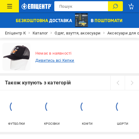
Епіцентр К
Каталог
Одяг, взуття, аксесуари
Аксесуари для 
Немає в наявності
Дивитись всі Кепки
Також купують з категорій
ФУТБОЛКИ
КРОСІВКИ
КОФТИ
ШОРТИ