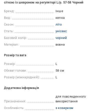
сіткою із шевроном на регуляторі L/р. 57-58 Чорний
Бренд:
Інше
Вид:
кепка
Сезон:
літо
Стать:
унісекс
Базовий колір:
чорний
Матеріал:
вовна
Розмір та вага
Розмір:
L
Обхват голови:
58 см
Розмір (міжнародний):
L
Додаткова інформація
для повсякденного
Призначення:
використання
Особливість:
з козирком