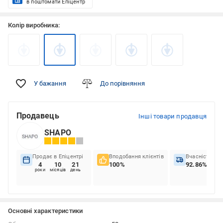
в поштомати Епіцентр
Колір виробника:
У бажання
До порівняння
Продавець
Інші товари продавця
SHAPO
Продає в Епіцентрі
Вподобання клієнтів
Вчасність до
4
10
21
100%
92.86%
роки
місяців
день
Основні характеристики