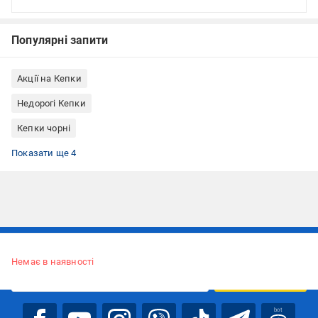
Популярні запити
Акції на Кепки
Недорогі Кепки
Кепки чорні
Літні кепки
Кепки унісекс
Кепки L
Кепки з козирком
Показати ще 4
Підписуйтесь, щоб дізнаватись першим про акції та пропозиції
Немає в наявності
ПІДПИСАТИСЯ
bot