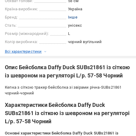
Обхват голови:
58 см
Країна-виробник:
Україна
Бренд:
Інше
Стать:
унісекс
Розмір (міжнародний):
L
Колір виробника:
чорний вугільний
Всі характеристики
Опис Бейсболка Daffy Duck SUBs21861 із сіткою
із шевроном на регуляторі L/р. 57-58 Чорний
Кепка з сіткою тракер бейсболка зі звірами річна-SUBs21861
чорний-чорний
Характеристики Бейсболка Daffy Duck
SUBs21861 із сіткою із шевроном на регуляторі
L/р. 57-58 Чорний
Основні характеристики Бейсболка Daffy Duck SUBs21861 із