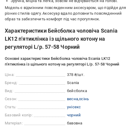
Зручна, міцна та легка, зовсім не відчувається на голові.
Модель є відмінним повсякденним аксесуаром, що підійде для
різних стилів одягу. Аксесуар вдало доповнить повсякденний
образ та забезпечить комфорт під час прогулянок.
Характеристики Бейсболка чоловіча Scania
LK12 п'ятиклінка із щільного котону на
регуляторі L/р. 57-58 Чорний
Основні характеристики Бейсболка чоловіча Scania LK12
п'ятиклінка із щільного котону на регуляторі L/р. 57-58 Чорний
Ціна:
378 ₴/шт.
Бренд:
Scania
Вид:
бейсболка
Сезон:
весна
осінь
Стать:
унісекс
Базовий колір:
чорний
Матеріал:
бавовна