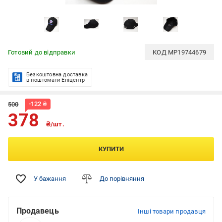
Готовий до відправки
КОД
MP19744679
Безкоштовна доставка
в поштомати Епіцентр
-
122
₴
500
378
₴/шт.
КУПИТИ
У бажання
До порівняння
Продавець
Інші товари продавця