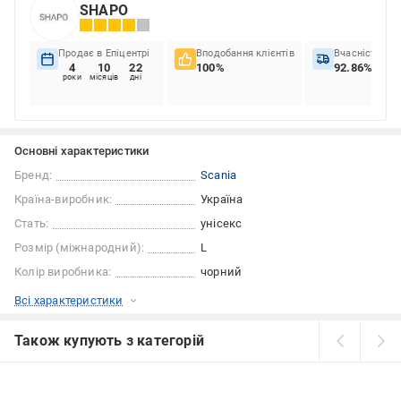
SHAPO
Продає в Епіцентрі
Вподобання клієнтів
Вчасність до
4
10
22
100%
92.86%
роки
місяців
дні
Основні характеристики
Бренд:
Scania
Країна-виробник:
Україна
Стать:
унісекс
Розмір (міжнародний):
L
Колір виробника:
чорний
Всі характеристики
Також купують з категорій