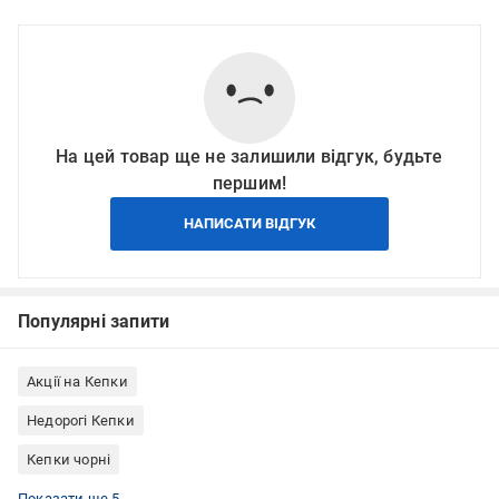
На цей товар ще не залишили відгук, будьте
першим!
НАПИСАТИ ВІДГУК
Популярні запити
Акції на Кепки
Недорогі Кепки
Кепки чорні
Весняні кепки
Осінні кепки
Кепки унісекс
Кепки L
Кепки з козирком
Показати ще 5