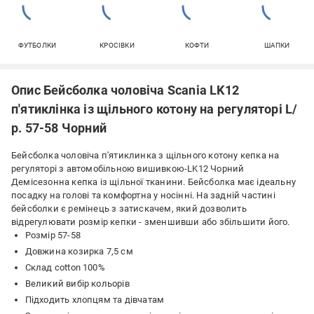
ФУТБОЛКИ
КРОСІВКИ
КОФТИ
ШАПКИ
Опис Бейсболка чоловіча Scania LK12
п'ятиклінка із щільного котону на регуляторі L/
р. 57-58 Чорний
Бейсболка чоловіча п'ятиклинка з щільного котону кепка на
регуляторі з автомобільною вишивкою-LK12 Чорний
Демісезонна кепка із щільної тканини. Бейсболка має ідеальну
посадку на голові та комфортна у носінні. На задній частині
бейсболки є ремінець з затискачем, який дозволить
відрегулювати розмір кепки - зменшивши або збільшити його.
Розмір 57-58
Довжина козирка 7,5 см
Склад cotton 100%
Великий вибір кольорів
Підходить хлопцям та дівчатам