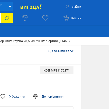
Р
Увійти
Кошик
тюр GSW кругла 28,5 мм 20 шт. Чорний (11460)
залишити відгук
КОД
MP31172871
У бажання
До порівняння