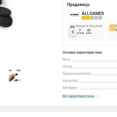
Продавець
ALLGAMES
Продає в Епіцентрі
7
21
місяців
день
Основні характеристики
Вага:
Об'єм:
Країна-виробник:
Колір RAL:
Матеріал:
Всі характеристики