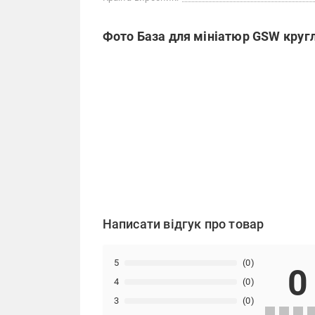
Фото База для мініатюр GSW кругл
Написати відгук про товар
5
(0)
0
4
(0)
3
(0)