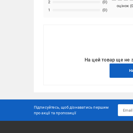
2
(0)
оцінок
(
1
(0)
На цей товар ще не 
Н
Підписуйтесь, щоб дізнаватись першим
про акції та пропозиції