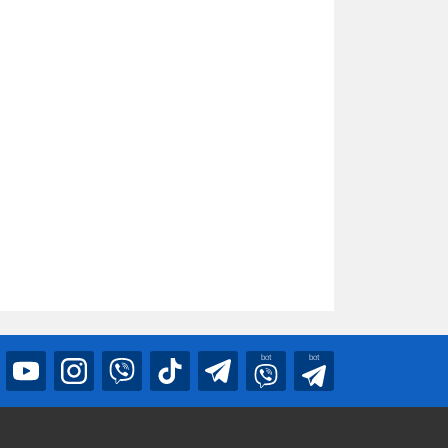
bot
bot