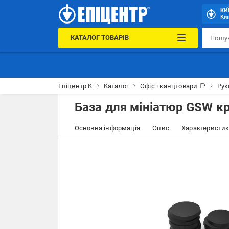
КИ
Киї
КАТАЛОГ ТОВАРІВ
Епіцентр К
Каталог
Офіс і канцтовари 📑
Рук
База для мініатюр GSW кр
Основна інформація
Опис
Характеристи