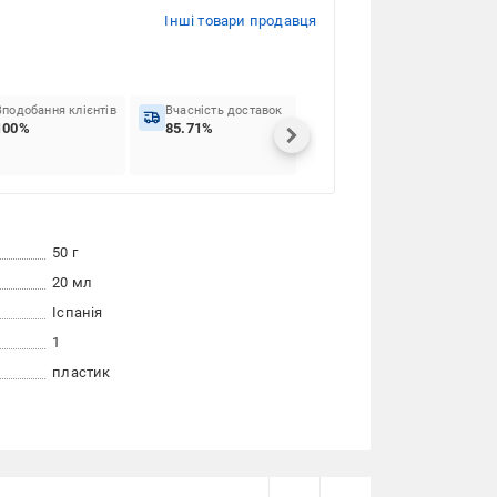
Інші товари продавця
Вподобання клієнтів
Вчасність доставок
100%
85.71%
50 г
20 мл
Іспанія
1
пластик