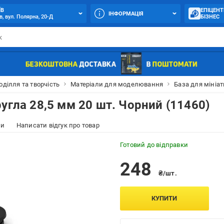
ЇВ
ЕПІЦЕНТ
ІНФОРМАЦІЯ
в, вул. Полярна, 20-Д
БІЗНЕС
оділля та творчість
Матеріали для моделювання
База для мініа
угла 28,5 мм 20 шт. Чорний (11460)
ки
Написати відгук про товар
Готовий до відправки
248
₴/шт.
КУПИТИ