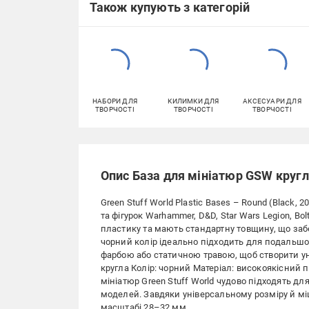
Також купують з категорій
НАБОРИ ДЛЯ
КИЛИМКИ ДЛЯ
АКСЕСУАРИ ДЛЯ
ТВОРЧОСТІ
ТВОРЧОСТІ
ТВОРЧОСТІ
Опис База для мініатюр GSW кругл
Green Stuff World Plastic Bases – Round (Black, 
та фігурок Warhammer, D&D, Star Wars Legion, Bol
пластику та мають стандартну товщину, що забе
чорний колір ідеально підходить для подальш
фарбою або статичною травою, щоб створити ун
кругла Колір: чорний Матеріал: високоякісний пл
мініатюр Green Stuff World чудово підходять для
моделей. Завдяки універсальному розміру й мі
масштабі 28–32 мм.