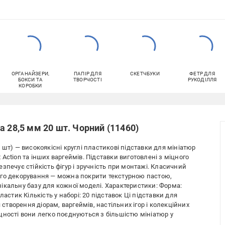
ОРГАНАЙЗЕРИ,
ПАПІР ДЛЯ
СКЕТЧБУКИ
ФЕТР ДЛЯ
БОКСИ ТА
ТВОРЧОСТІ
РУКОДІЛЛЯ
КОРОБКИ
а 28,5 мм 20 шт. Чорний (11460)
20 шт) — високоякісні круглі пластикові підставки для мініатюр
t Action та інших варгеймів. Підставки виготовлені з міцного
зпечує стійкість фігур і зручність при монтажі. Класичний
ого декорування — можна покрити текстурною пастою,
ікальну базу для кожної моделі. Характеристики: Форма:
астик Кількість у наборі: 20 підставок Ці підставки для
 створення діорам, варгеймів, настільних ігор і колекційних
цності вони легко поєднуються з більшістю мініатюр у