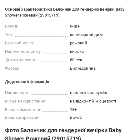
Основні характеристики Балончик для гендерної вечірки Baby
Shower Рожевий (29015719)
Бренд:
Інше
Тип:
кольоровий дим
Базовий колір:
рожевий
Насиченість диму:
висока
Димоутворення:
60 сек
Форма:
циліндрична
Додаткова інформація
Наповнення:
піротехнічна суміш
Місце використання:
на відкритій місцевості
Вікові обмеження:
18+
Країна-виробник:
Китай
Фото Балончик для гендерної вечірки Baby
Shower Рожевий (29015719)