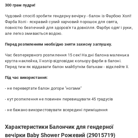
300 грам пудри!
Чудовий спосіб зробити гендерну вечірку - балон із Фарбою Холі!
Фарба Холі - яскравий сухий харчовий порошок для свята,
повністю безпечний для здоров'я та довкілля. Фарбує одяг і руки,
але легко змивається водою.
Перед розпиленням необхідно зняти захисну заглушку.
Час безперервного розпилення 15 сек!
На дні балона маленька
кругла наклейка, її колір відповідає кольору фарби в балоні.
Перед тим як віддавати балон майбутнім батькам - відклейте її.
Під час використання:
- не перевертати балон догори "ногами"
- кут розпилення не повинен перевищувати 45 градусів
- не бажано використовувати всередині приміщення
Характеристики Балончик для гендерної
вечірки Baby Shower Рожевий (29015719)