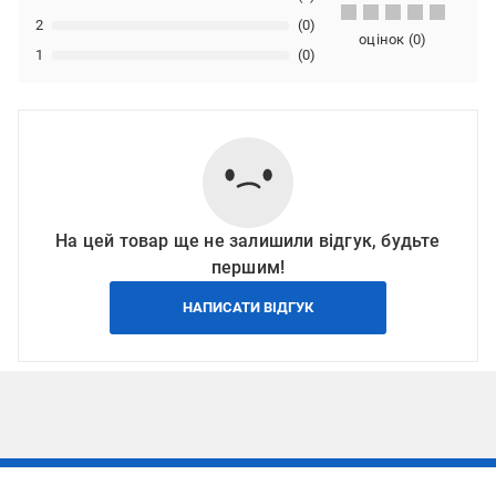
2
(0)
оцінок
(
0
)
1
(0)
На цей товар ще не залишили відгук, будьте
першим!
НАПИСАТИ ВІДГУК
Підписуйтесь, щоб дізнаватись першим про акції та пропозиції