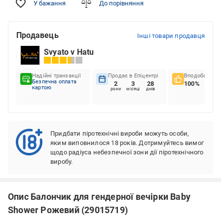
У бажання
До порівняння
Продавець
Інші товари продавця
Svyato v Hatu
Надійні транзакції
Продає в Епіцентрі
Вподобання к
Безпечна оплата
2
3
28
100%
картою
роки
місяці
днів
Придбати піротехнічні вироби можуть особи,
яким виповнилося 18 років. Дотримуйтесь вимог
щодо радіуса небезпечної зони дії піротехнічного
виробу.
Опис Балончик для гендерної вечірки Baby
Shower Рожевий (29015719)