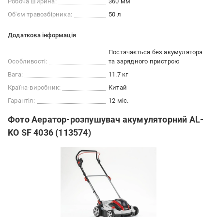
Робоча ширина:
360 мм
Об'єм травозбірника:
50 л
Додаткова інформація
Постачається без акумулятора
Особливості:
та зарядного пристрою
Вага:
11.7 кг
Країна-виробник:
Китай
Гарантія:
12 міс.
Фото Аератор-розпушувач акумуляторний AL-
KO SF 4036 (113574)