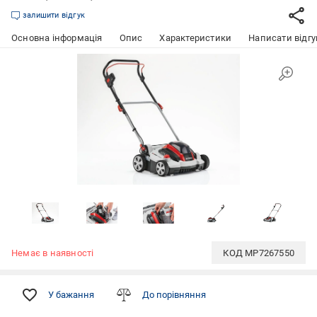
залишити відгук
Основна інформація
Опис
Характеристики
Написати відгу
Немає в наявності
КОД
MP7267550
У бажання
До порівняння