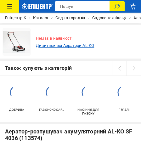
Епіцентр К
Каталог
Сад та город 🏡
Садова техніка 🌿
Аер
Немає в наявності
Дивитись всі Аератори AL-KO
Також купують з категорій
ДОБРИВА
ГАЗОНОКОСАРКИ
НАСІННЯ ДЛЯ
ГРАБЛІ
ГАЗОНУ
Аератор-розпушувач акумуляторний AL-KO SF
4036 (113574)