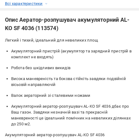
Всі характеристики
Опис Аератор-розпушувач акумуляторний AL-
KO SF 4036 (113574)
Легкий і тихий, ідеальний для невеликих площ
Акумуляторний пристрій (акумулятор та зарядний пристрій в
комплект не входять)
Робота без шкідливих викидів
Висока маневреність та бокова стійкіть завдяки подвійній
вісьовій направляючій
Валок аераторний зі сталевими ножами
Акумуляторний аератор-розпушувач AL-KO SF 4036 дбає про
Ваш газон. Завдяки незначній вазі та прекрасній
маневреності це ідеальний помічник на невеликих ділянках
до 250 м2.
Акумуляторний аератор-розпушувач AL-KO SF 4036