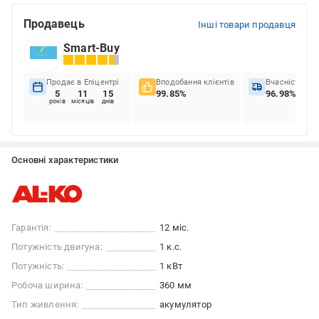
Продавець
Інші товари продавця
Smart-Buy
Продає в Епіцентрі
Вподобання клієнтів
Вчасність до
5
11
15
99.85%
96.98%
років
місяців
днів
Основні характеристики
Гарантія:
12 міс.
Потужність двигуна:
1 к.с.
Потужність:
1 кВт
Робоча ширина:
360 мм
Тип живлення:
акумулятор