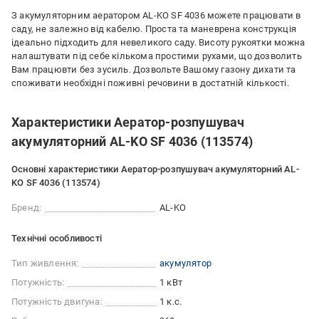
З акумуляторним аератором AL-KO SF 4036 можете працювати в
саду, не залежно від кабелю. Проста та маневрена конструкція
ідеально підходить для невеликого саду. Висоту рукоятки можна
налаштувати під себе кількома простими рухами, що дозволить
Вам працювти без зусиль. Дозвольте Вашому газону дихати та
споживати необхідні поживні речовини в достатній кількості.
Характеристики Аератор-розпушувач
акумуляторний AL-KO SF 4036 (113574)
Основні характеристики Аератор-розпушувач акумуляторний AL-
KO SF 4036 (113574)
Бренд:
AL-KO
Технічні особливості
Тип живлення:
акумулятор
Потужність:
1 кВт
Потужність двигуна:
1 к.с.