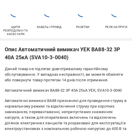
ЩИТИ
КАБЕЛЬ І ПРОВІД
РОЗЕТКИ
РЕЛЕ НАПРУГИ
РОЗПОДІЛЬЧІ ТА
АКСЕСУАРИ
Опис Автоматичний вимикач УЕК ВА88-32 3Р
40А 25кА (SVA10-3-0040)
Даний товар не підлягає довготривалому гарантійному
обслуговуванню. У випадках несправності, ви можете обміняти
або повернути товар протягом 14 днів після отримання.
Автоматичний вимикач ВА88-32 3Р 40А 25кА УЕК, SVA10-3-0040
Автоматичні вимикачі ВА88 призначені для проведення струму в
нормальному режимі та відключення струму при коротких
замиканнях, перевантаженні, неприпустимих зниженнях
напруги, а також для оперативних включень та відключень
ділянок електричних ланцюгів та розраховані для експлуатації в
електроустановках з номінальною робочою напругою до 400 В та