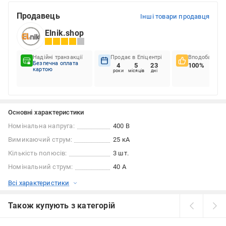
Продавець
Інші товари продавця
Elnik.shop
Надійні транзакції
Продає в Епіцентрі
Вподобання к
Безпечна оплата
4
5
23
100%
картою
роки
місяців
дні
Основні характеристики
Номінальна напруга:
400 В
Вимикаючий струм:
25 кА
Кількість полюсів:
3 шт.
Номінальний струм:
40 А
Всі характеристики
Також купують з категорій