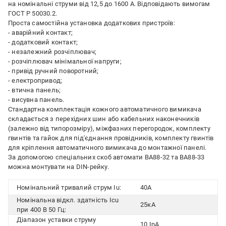
на номінальні струми від 12,5 до 1600 А. Відповідають вимогам
ГОСТ Р 50030.2.
Проста самостійна установка додаткових пристроїв:
- аварійний контакт;
- додатковий контакт;
- незалежний розчіплювач;
- розчіплювач мінімальної напруги;
- привід ручний поворотний;
- електропривод;
- втична панель;
- висувна панель.
Стандартна комплектація кожного автоматичного вимикача
складається з перехідних шин або кабельних наконечників
(залежно від типорозміру), міжфазних перегородок, комплекту
гвинтів та гайок для під'єднання провідників, комплекту гвинтів
для кріплення автоматичного вимикача до монтажної панелі.
За допомогою спеціальних скоб автомати ВА88-32 та ВА88-33
можна монтувати на DIN-рейку.
Номінальний тривалий струм Iu:
40А
Номінальна відкл. здатність Icu
25кА
при 400 В 50 Гц:
Діапазон уставки струму
10 InА