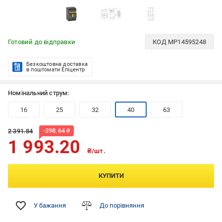
Готовий до відправки
КОД
MP14595248
Безкоштовна доставка
в поштомати Епіцентр
Номінальний струм:
16
25
32
40
63
-
398.64
₴
2 391.84
1 993.20
₴/шт.
КУПИТИ
У бажання
До порівняння