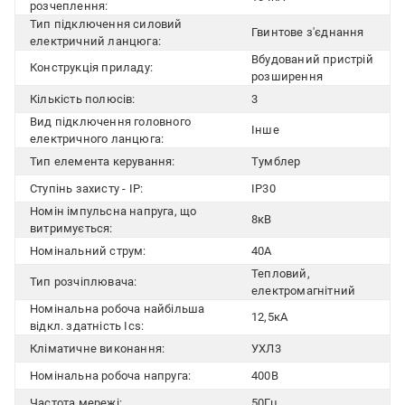
розчеплення:
Тип підключення силовий
Гвинтове з'єднання
електричний ланцюга:
Вбудований пристрій
Конструкція приладу:
розширення
Кількість полюсів:
3
Вид підключення головного
Інше
електричного ланцюга:
Тип елемента керування:
Тумблер
Ступінь захисту - IP:
IP30
Номін імпульсна напруга, що
8кВ
витримується:
Номінальний струм:
40А
Тепловий,
Тип розчіплювача:
електромагнітний
Номінальна робоча найбільша
12,5кА
відкл. здатність Ics:
Кліматичне виконання:
УХЛ3
Номінальна робоча напруга:
400В
Частота мережі:
50Гц