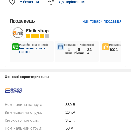
У бажання
До порівняння
Продавець
Інші товари продавця
Elnik.shop
Надійні транзакції
Продає в Епіцентрі
Вподобання к
Безпечна оплата
4
5
22
100%
картою
роки
місяців
дні
Основні характеристики
Номінальна напруга:
380 В
Вимикаючий струм:
20 кА
Кількість полюсів:
3 шт.
Номінальний струм:
50 А