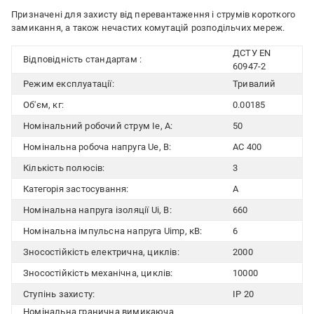
Призначені для захисту від перевантаження і струмів короткого
замикання, а також нечастих комутацій розподільчих мереж.
ДСТУ EN
Відповідність стандартам :
60947-2
Режим експлуатації:
Тривалий
Об'єм, кг:
0.00185
Номінальний робочий струм Ie, A:
50
Номінальна робоча напруга Ue, В:
AC 400
Кількість полюсів:
3
Категорія застосування:
A
Номінальна напруга ізоляції Ui, В:
660
Номінальна імпульсна напруга Uimp, кВ:
6
Зносостійкість електрична, циклів:
2000
Зносостійкість механічна, циклів:
10000
Ступінь захисту:
IP 20
Номінальна гранична вимикаюча