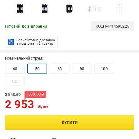
Готовий до відправки
КОД
MP14595225
Безкоштовна доставка
в поштомати Епіцентр
Номінальний струм:
40
50
63
80
100
125
-
590.60
₴
3 543.60
2 953
₴/шт.
КУПИТИ