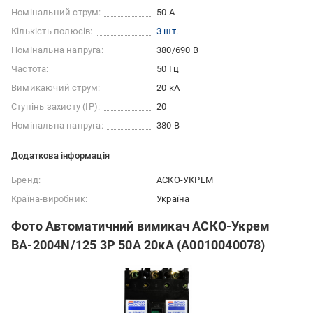
Номінальний струм:
50 А
Кількість полюсів:
3 шт.
Номінальна напруга:
380/690 В
Частота:
50 Гц
Вимикаючий струм:
20 кА
Ступінь захисту (IP):
20
Номінальна напруга:
380 В
Додаткова інформація
Бренд:
АСКО-УКРЕМ
Країна-виробник:
Україна
Фото Автоматичний вимикач АСКО-Укрем
ВА-2004N/125 3Р 50А 20кА (A0010040078)