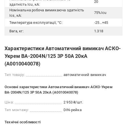
20
здатність Icu, кА:
Номінальна робоча вимикаюча здатність
75%Icu
Ics, кА:
Температура експлуатації, °С:
-25…+45
Вага, кг:
1.318
Характеристики Автоматичний вимикач АСКО-
Укрем ВА-2004N/125 3Р 50А 20кА
(A0010040078)
Тип товару:
автоматичний вимикач
Основні характеристики Автоматичний вимикач АСКО-Укрем
ВА-2004N/125 3Р 50А 20кА (A0010040078)
Ціна:
2 953 ₴/шт.
Тип монтажу:
DIN-рейка
Технічні особливості