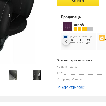
КУПИТИ
Продавець
autoV
Продає в Епіцентрі
5
1
21
років
місяць
день
Основні характеристики
Розмір чохла:
Тип:
Колір виробника:
Всі характеристики