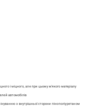
цного і міцного, але при цьому м'якого матеріалу
делей автомобілів
мінуванню з внутрішньої сторони пінополіуретаном