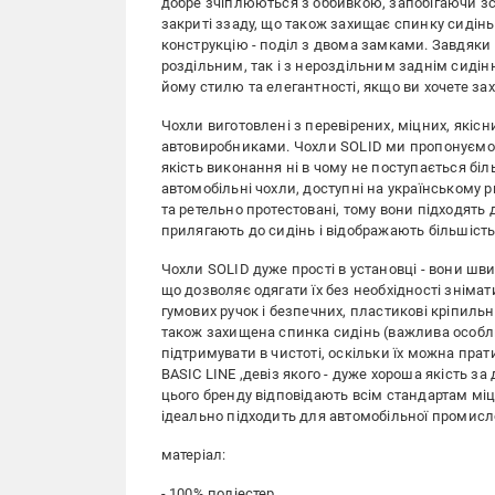
добре зчіплюються з оббивкою, запобігаючи зс
закриті ззаду, що також захищає спинку сидінь
конструкцію - поділ з двома замками. Завдяки 
роздільним, так і з нероздільним заднім сидін
йому стилю та елегантності, якщо ви хочете за
Чохли виготовлені з перевірених, міцних, якіс
автовиробниками. Чохли SOLID ми пропонуємо 
якість виконання ні в чому не поступається бі
автомобільні чохли, доступні на українському 
та ретельно протестовані, тому вони підходять
прилягають до сидінь і відображають більшість 
Чохли SOLID дуже прості в установці - вони шв
що дозволяє одягати їх без необхідності зніма
гумових ручок і безпечних, пластикові кріпиль
також захищена спинка сидінь (важлива особли
підтримувати в чистоті, оскільки їх можна прати
BASIC LINE ,девіз якого - дуже хороша якість з
цього бренду відповідають всім стандартам міцн
ідеально підходить для автомобільної промисл
матеріал:
- 100% поліестер