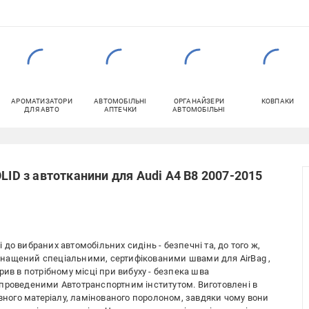
АРОМАТИЗАТОРИ
АВТОМОБІЛЬНІ
ОРГАНАЙЗЕРИ
КОВПАКИ
ДЛЯ АВТО
АПТЕЧКИ
АВТОМОБІЛЬНІ
LID з автотканини для Audi A4 B8 2007-2015
і до вибраних автомобільних сидінь - безпечні та, до того ж,
нащений спеціальними, сертифікованими швами для AirBag ,
рив в потрібному місці при вибуху - безпека шва
 проведеними Автотранспортним інститутом. Виготовлені в
ивного матеріалу, ламінованого поролоном, завдяки чому вони