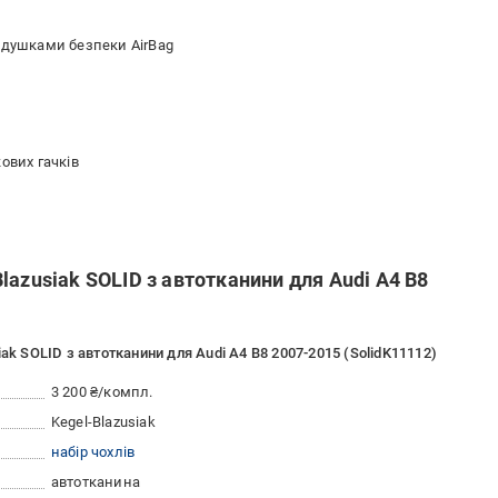
одушками безпеки AirBag
ових гачків
lazusiak SOLID з автотканини для Audi A4 B8
ak SOLID з автотканини для Audi A4 B8 2007-2015 (SolidK11112)
3 200 ₴/компл.
Kegel-Blazusiak
набір чохлів
автотканина