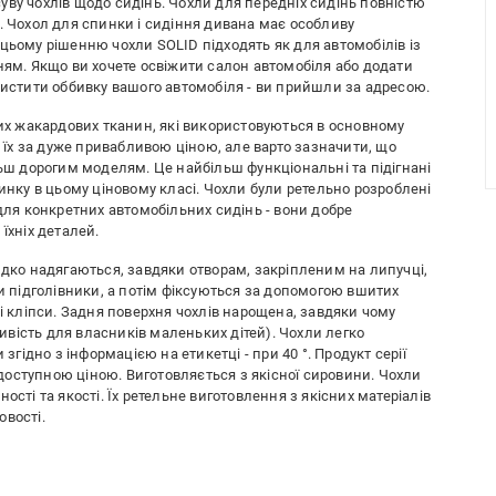
уву чохлів щодо сидінь. Чохли для передніх сидінь повністю
. Чохол для спинки і сидіння дивана має особливу
цьому рішенню чохли SOLID підходять як для автомобілів із
ням. Якщо ви хочете освіжити салон автомобіля або додати
хистити оббивку вашого автомобіля - ви прийшли за адресою.
них жакардових тканин, які використовуються в основному
їх за дуже привабливою ціною, але варто зазначити, що
льш дорогим моделям. Це найбільш функціональні та підігнані
ринку в цьому ціновому класі. Чохли були ретельно розроблені
 для конкретних автомобільних сидінь - вони добре
їхніх деталей.
идко надягаються, завдяки отворам, закріпленим на липучці,
ти підголівники, а потім фіксуються за допомогою вшитих
ні кліпси. Задня поверхня чохлів нарощена, завдяки чому
вість для власників маленьких дітей). Чохли легко
 згідно з інформацією на етикетці - при 40 °. Продукт серії
а доступною ціною. Виготовляється з якісної сировини. Чохли
ості та якості. Їх ретельне виготовлення з якісних матеріалів
овості.