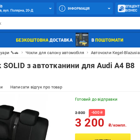
ЇВ
ЕПІЦЕНТ
ІНФОРМАЦІЯ
в, вул. Полярна, 20-Д
БІЗНЕС
уари 🔧🚗
Чохли для салону автомобіля
Авточохли Kegel-Blazusia
k SOLID з автотканини для Audi A4 B8
ки
Написати відгук про товар
Готовий до відправки
-
600
₴
3 800
3 200
₴/компл.