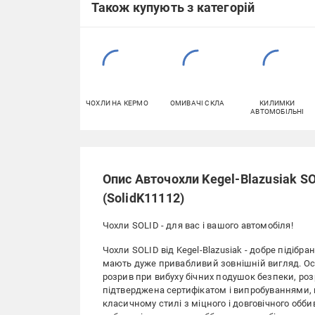
Також купують з категорій
ЧОХЛИ НА КЕРМО
ОМИВАЧІ СКЛА
КИЛИМКИ
АВТОМОБІЛЬНІ
Опис Авточохли Kegel-Blazusiak SO
(SolidK11112)
Чохли SOLID - для вас і вашого автомобіля!
Чохли SOLID від Kegel-Blazusiak - добре підібран
мають дуже привабливий зовнішній вигляд. Ос
розрив при вибуху бічних подушок безпеки, роз
підтверджена сертифікатом і випробуваннями,
класичному стилі з міцного і довговічного обб