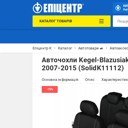
КИ
Киї
КАТАЛОГ ТОВАРІВ
Епіцентр К
Каталог
Автотовари 🚙
Автоаксес
Авточохли Kegel-Blazusia
2007-2015 (SolidK11112)
Основна інформація
Опис
Характеристи