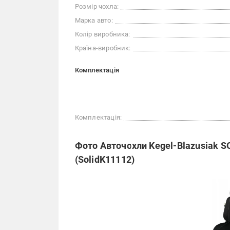
Розмір чохла:
Марка авто:
Колір виробника:
Країна-виробник:
Комплектація
Комплектація:
Фото Авточохли Kegel-Blazusiak SO
(SolidK11112)