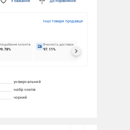
У бажання
До порівняння
Інші товари продавця
Вподобання клієнтів
Вчасність доставок
99.78%
97.11%
універсальний
набір чохлів
чорний