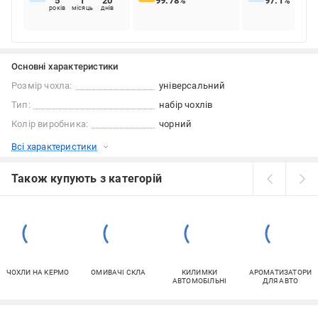
5
1
20
99.78%
97.1%
років
місяць
днів
Основні характеристики
Розмір чохла:
універсальний
Тип:
набір чохлів
Колір виробника:
чорний
Всі характеристики
Також купують з категорій
ЧОХЛИ НА КЕРМО
ОМИВАЧІ СКЛА
КИЛИМКИ
АРОМАТИЗАТОРИ
АВТОМОБІЛЬНІ
ДЛЯ АВТО