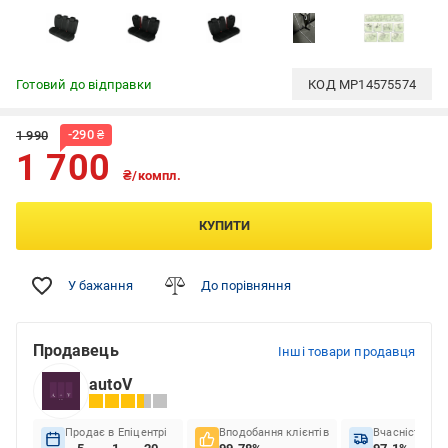
Готовий до відправки
КОД
MP14575574
-
290
₴
1 990
1 700
₴/компл.
КУПИТИ
У бажання
До порівняння
Продавець
Інші товари продавця
autoV
Продає в Епіцентрі
Вподобання клієнтів
Вчасність до