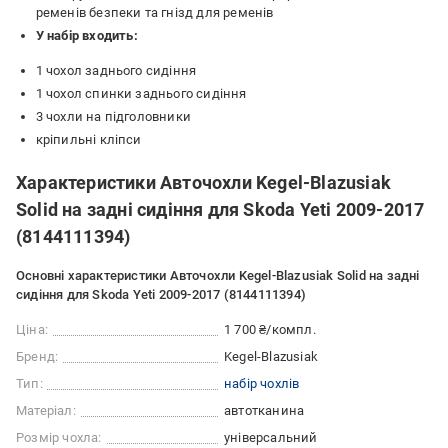
ременів безпеки та гнізд для ременів
У набір входить:
1 чохол заднього сидіння
1 чохол спинки заднього сидіння
3 чохли на підголовники
кріпильні кліпси
Характеристики Авточохли Kegel-Blazusiak
Solid на задні сидіння для Skoda Yeti 2009-2017
(8144111394)
Основні характеристики Авточохли Kegel-Blazusiak Solid на задні
сидіння для Skoda Yeti 2009-2017 (8144111394)
Ціна:
1 700 ₴/компл.
Бренд:
Kegel-Blazusiak
Тип:
набір чохлів
Матеріал:
автотканина
Розмір чохла:
універсальний