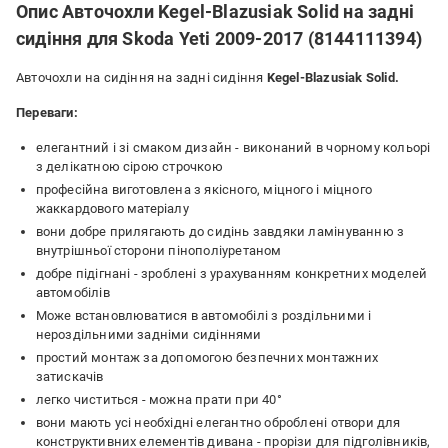
Опис Авточохли Kegel-Blazusiak Solid на задні
сидіння для Skoda Yeti 2009-2017 (8144111394)
Авточохли на сидіння на задні сидіння
Kegel-Blazusiak Solid.
Переваги:
елегантний і зі смаком дизайн - виконаний в чорному кольорі
з делікатною сірою строчкою
професійна виготовлена ​​з якісного, міцного і міцного
жаккардового матеріалу
вони добре прилягають до сидінь завдяки ламінуванню з
внутрішньої сторони пінополіуретаном
добре підігнані - зроблені з урахуванням конкретних моделей
автомобілів
Може встановлюватися в автомобілі з роздільними і
нероздільними задніми сидіннями
простий монтаж за допомогою безпечних монтажних
затискачів
легко чиститься - можна прати при 40°
вони мають усі необхідні елегантно оброблені отвори для
конструктивних елементів дивана - прорізи для підголівників,