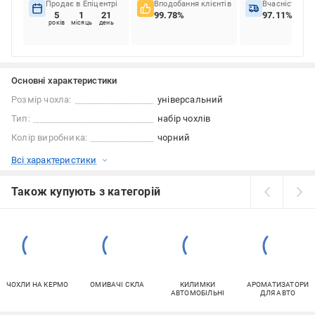
Продає в Епіцентрі
Вподобання клієнтів
Вчасність до
5
1
21
99.78%
97.11%
років
місяць
день
Основні характеристики
Розмір чохла:
універсальний
Тип:
набір чохлів
Колір виробника:
чорний
Всі характеристики
Також купують з категорій
ЧОХЛИ НА КЕРМО
ОМИВАЧІ СКЛА
КИЛИМКИ
АРОМАТИЗАТОРИ
АВТОМОБІЛЬНІ
ДЛЯ АВТО