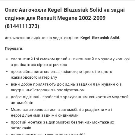
Опис Авточохли Kegel-Blazusiak Solid на задні
сидіння для Renault Megane 2002-2009
(8144111373)
Авточохли на сидіння на задні сидіння
Kegel-Blazusiak Solid.
Переваги:
елегантний і зі смаком дизайн - виконаний в чорному кольорі
з делікатною сірою строчкою
професійна виготовлена ​​з якісного, міцного і міцного
жаккардового матеріалу
вони добре прилягають до сидінь завдяки ламінуванню з
внутрішньої сторони пінополіуретаном
добре підігнані - зроблені з урахуванням конкретних моделей
автомобілів
Може встановлюватися в автомобілі з роздільними і
нероздільними задніми сидіннями
простий монтаж за допомогою безпечних монтажних
затискачів
легко чиститься - можна прати при 40°