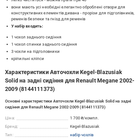
вони мають усі необхідні елегантно оброблені отвори для
конструктивних елементів дивана - прорізи для підголівників,
ременів безпеки та гнізд для ременів
У набір входить:
1 чохол заднього сидіння
1 чохол спинки заднього сидіння
3 чохли на підголовники
кріпильні кліпси
Характеристики Авточохли Kegel-Blazusiak
Solid на задні сидіння для Renault Megane 2002-
2009 (8144111373)
Основні характеристики Авточохли Kegel-Blazusiak Solid на задні
сидіння для Renault Megane 2002-2009 (8144111373)
Ціна:
1 700 ₴/компл.
Бренд:
Kegel-Blazusiak
Тип:
набір чохлів