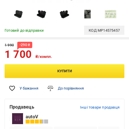
Готовий до відправки
КОД
MP14575457
-
290
₴
1 990
1 700
₴/компл.
КУПИТИ
У бажання
До порівняння
Продавець
Інші товари продавця
autoV