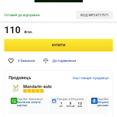
Готовий до відправки
КОД
MP24717571
110
₴/пл.
КУПИТИ
У бажання
До порівняння
Продавець
Інші товари продавця
Mandarin-auto
Надійні транзакції
Продає в Епіцентрі
Надійний пар
Безпечна оплата
Епіцентр
1
5
12
картою
рекомендує
рік
місяців
днів