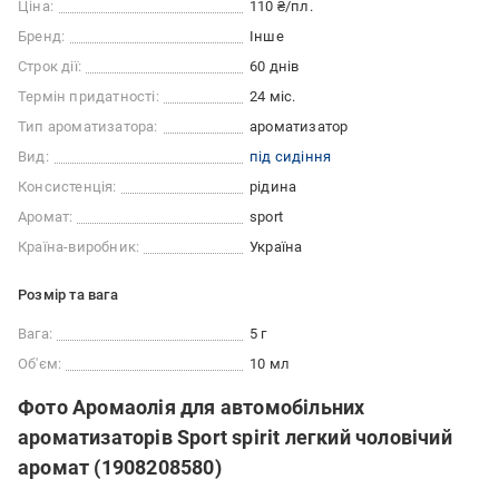
Ціна:
110 ₴/пл.
Бренд:
Інше
Строк дії:
60 днів
Термін придатності:
24 міс.
Тип ароматизатора:
ароматизатор
Вид:
під сидіння
Консистенція:
рідина
Аромат:
sport
Країна-виробник:
Україна
Розмір та вага
Вага:
5 г
Об'єм:
10 мл
Фото Аромаолія для автомобільних
ароматизаторів Sport spirit легкий чоловічий
аромат (1908208580)