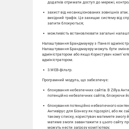
додатків отримати доступ до мережі, контрол
захист від несанкціонованих зовнішніх ата
вихідний трафік. Це захищає систему від спро
запити блокуються;
можливість встановлювати загальні налашту
Налаштування Брандмауеру з Панелі адміністр
Налаштування Брандмауеру можуть бути змінені
адміністратором або якщо Користувач комп’юте
адміністратором.
3.WEB-фільтр.
Програмний модуль, що забезпечує:
блокування небезпечних сайтів. В Zillya Ант
потенційно небезпечних сайтів, блокуючи йо
блокування потенційно небезпечного контенту
Антивірус для Бізнесу як підозрілі, або як 
такому списку, користувач матимете змогу й
матиме змоги завантажити з цього сайту про
можуть нести загрозу комп’ютеру;