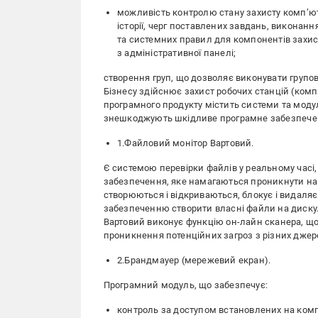
можливість контролю стану захисту комп’ют
історії, черг поставлених завдань, викона
та системних правил для компонентів захис
з адміністративної панелі;
створення груп, що дозволяє виконувати групов
Бізнесу здійснює захист робочих станцій (комп
програмного продукту містить системи та моду
знешкоджують шкідливе програмне забезпече
1.Файловий монітор Вартовий.
Є системою перевірки файлів у реальному часі
забезпечення, яке намагаються проникнути на 
створюються і відкриваються, блокує і видаля
забезпеченню створити власні файли на диску
Вартовий виконує функцію он-лайн сканера, що
проникнення потенційних загроз з різних джер
2.Брандмауер (мережевий екран).
Програмний модуль, що забезпечує:
контроль за доступом встановлених на комп’