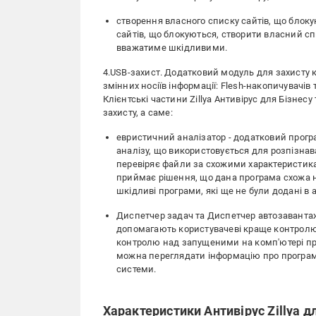
створення власного списку сайтів, що блоку
сайтів, що блокуються, створити власний сп
вважатиме шкідливими.
4.USB-захист. Додатковий модуль для захисту
змінних носіїв інформації: Flesh-накопичувачів 
Клієнтські частини Zillya Антивірус для Бізне
захисту, а саме:
евристичний аналізатор - додатковий прогр
аналізу, що використовується для розпізнав
перевіряє файли за схожими характеристикам
приймає рішення, що дана програма схожа на
шкідливі програми, які ще не були додані в а
Диспетчер задач та Диспетчер автозаванта
допомагають користувачеві краще контролю
контролю над запущеними на комп'ютері п
можна переглядати інформацію про програми
системи.
Характеристики Антивірус Zillya дл