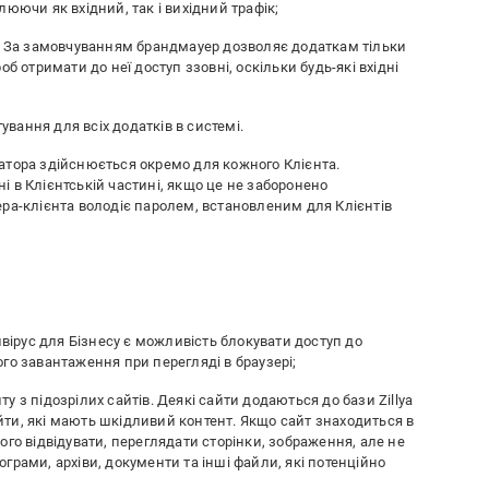
юючи як вхідний, так і вихідний трафік;
к. За замовчуванням брандмауер дозволяє додаткам тільки
б отримати до неї доступ ззовні, оскільки будь-які вхідні
вання для всіх додатків в системі.
атора здійснюється окремо для кожного Клієнта.
 в Клієнтській частині, якщо це не заборонено
ра-клієнта володіє паролем, встановленим для Клієнтів
ивірус для Бізнесу є можливість блокувати доступ до
го завантаження при перегляді в браузері;
 з підозрілих сайтів. Деякі сайти додаються до бази Zillya
сайти, які мають шкідливий контент. Якщо сайт знаходиться в
ого відвідувати, переглядати сторінки, зображення, але не
грами, архіви, документи та інші файли, які потенційно