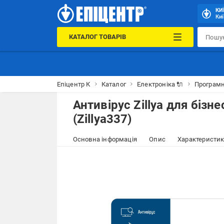
КИ
Киї
КАТАЛОГ ТОВАРІВ
Епіцентр К
Каталог
Електроніка 🔌
Програмн
Антивірус Zillya для бізне
(Zillya337)
Основна інформація
Опис
Характеристи