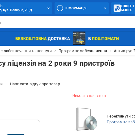
ЇВ
ЕПІЦЕНТ
ІНФОРМАЦІЯ
в, вул. Полярна, 20-Д
БІЗНЕС
е забезпечення та послуги
Програмне забезпечення
Антивірус Z
су ліцензія на 2 роки 9 пристроїв
ки
Написати відгук про товар
Немає в наявності
Переглянути сх
Програмне за