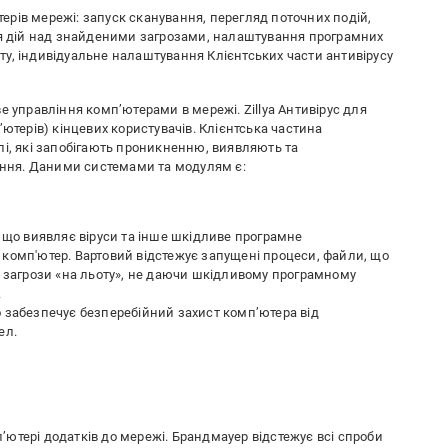
ерів мережі: запуск сканування, перегляд поточних подій,
ння дій над знайденими загрозами, налаштування програмних
ту, індивідуальне налаштування Клієнтських части антивірусу
е управління комп’ютерами в мережі. Zillya Антивірус для
’ютерів) кінцевих користувачів. Клієнтська частина
лі, які запобігають проникненню, виявляють та
ння. Даними системами та модулям є:
, що виявляє віруси та інше шкідливе програмне
комп'ютер. Вартовий відстежує запущені процеси, файли, що
є загрози «на льоту», не даючи шкідливому програмному
.
 забезпечує безперебійний захист комп’ютера від
ел.
ютері додатків до мережі. Брандмауер відстежує всі спроби