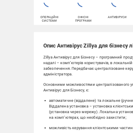
ОПЕРАЦІЙНІ
ОФІСНІ
АНТИВІРУСИ
СИСТЕМИ
ПРОГРАМИ
Опис Антивірус Zillya для бізнесу л
Zillya Антивірус для Бізнесу – програмний пр
надалі – комп’ютерів користувачів, в локальній
забезпечення. Передбачає централізоване кер
адміністратора.
Основними можливостями централізованого упр
Антивірус для Бізнесу, є:
автоматичне (віддалене) та локальне (ручне
Віддалена установка – установка клієнтськ
(установка через мережу). Локальна установ
на комп’ютерах, що необхідно захистити;
можливість керування клієнтськими частин