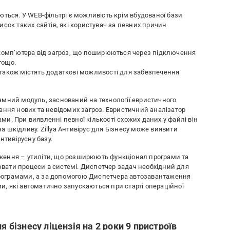
ються. У WEB-фільтрі є можливість крім вбудованої бази
исок таких сайтів, які користувач за певних причин
 комп’ютера від загроз, що поширюються через підключення
тощо.
су також містять додаткові можливості для забезпечення
амний модуль, заснований на технології евристичного
ання нових та невідомих загроз. Евристичний аналізатор
и. При виявленні певної кількості схожих даних у файлі він
 шкідливу. Zillya Антивірус для Бізнесу може виявити
нтивірусну базу.
ження – утиліти, що розширюють функціонал програми та
вати процеси в системі. Диспетчер задач необхідний для
рограмами, а за допомогою Диспетчера автозавантаження
, які автоматично запускаються при старті операційної
я бізнесу ліцензія на 2 роки 9 пристроїв