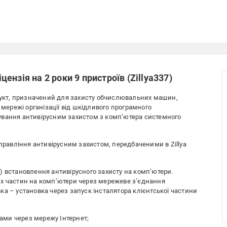
іцензія на 2 роки 9 пристроїв (Zillya337)
одукт, призначений для захисту обчислювальних машин,
 мережі організації від шкідливого програмного
ування антивірусним захистом з комп’ютера системного
авління антивірусним захистом, передбаченими в Zillya
) встановлення антивірусного захисту на комп’ютери.
их частин на комп’ютери через мережеве з’єднання
ка – установка через запуск інсталятора клієнтської частини
ами через мережу Інтернет;