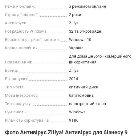
Режим онлайн:
з режимом онлайн
Строк дії ліцензії:
2 роки
Антивіруси:
Zillya
Розрядність Windows:
32 та 64-розрядні
Версія операційної системи:
Windows 10
Країна-виробник:
Україна
для домашнього і комерційного
Призначення:
використання
Бренд:
Zillya
Рік випуску:
2024
Тип носія:
оптичний диск
Мова інтерфейсу:
багатомовна
Тип продукту:
електронний ключ
Сумісність:
Windows
Кількість користувачів:
9 ПК
Фото Антивірус Zillya! Антивірус для бізнесу 9