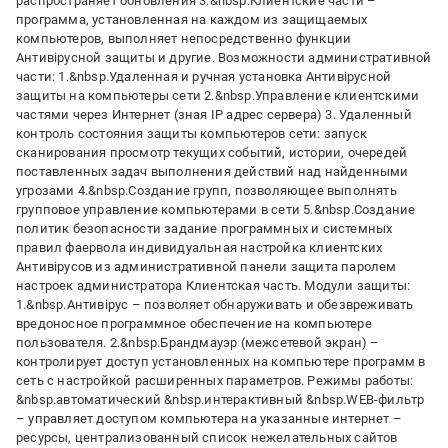
распространяет обновления 3.&nbsp.Клиентские части –
программа, установленная на каждом из защищаемых
компьютеров, выполняет непосредственно функции
Антивірусной защиты и другие. Возможности административной
части: 1.&nbsp.Удаленная и ручная установка Антивірусной
защиты на компьютеры сети 2.&nbsp.Управление клиентскими
частями через Интернет (зная IP адрес сервера) 3. Удаленный
контроль состояния защиты компьютеров сети: запуск
сканирования просмотр текущих событий, истории, очередей
поставленных задач выполнения действий над найденными
угрозами 4.&nbsp.Создание групп, позволяющее выполнять
групповое управление компьютерами в сети 5.&nbsp.Создание
политик безопасности задание программных и системных
правил фаервола индивидуальная настройка клиентских
Антивірусов из административной панели защита паролем
настроек администратора Клиентская часть. Модули защиты:
1.&nbsp.Антивірус – позволяет обнаруживать и обезвреживать
вредоносное программное обеспечение на компьютере
пользователя. 2.&nbsp.Брандмауэр (межсетевой экран) –
контролирует доступ установленных на компьютере программ в
сеть с настройкой расширенных параметров. Режимы работы:
&nbsp.автоматический &nbsp.интерактивный &nbsp.WEB-фильтр
– управляет доступом компьютера на указанные интернет –
ресурсы, централизованный список нежелательных сайтов