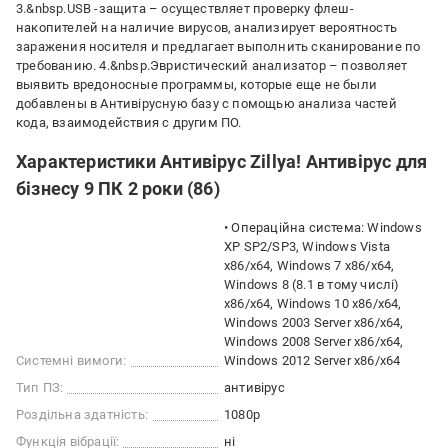
3.&nbsp.USB -защита – осуществляет проверку флеш-
накопителей на наличие вирусов, анализирует вероятность
заражения носителя и предлагает выполнить сканирование по
требованию. 4.&nbsp.Эвристический анализатор – позволяет
выявить вредоносные программы, которые еще не были
добавлены в Антивірусную базу с помощью анализа частей
кода, взаимодействия с другим ПО.
Характеристики Антивірус Zillya! Антивірус для
бізнесу 9 ПК 2 роки (86)
• Операційна система: Windows
XP SP2/SP3, Windows Vista
x86/x64, Windows 7 x86/x64,
Windows 8 (8.1 в тому числі)
x86/x64, Windows 10 x86/x64,
Windows 2003 Server x86/x64,
Windows 2008 Server x86/x64,
Системні вимоги:
Windows 2012 Server x86/x64
Тип ПЗ:
антивірус
Роздільна здатність:
1080p
Функція вібрації:
ні