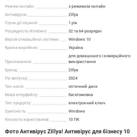
Режим онлайн:
з режимом онлайн
Антивіруси:
Zillya
Строк дії ліцензії:
1 рік
Розрядність Windows:
32 та 64-розрядні
Версія операційної системи:
Windows 10
Країна-виробник:
Україна
для домашнього і комерційного
Призначення:
використання
Бренд:
Zillya
Рік випуску:
2024
Тип носія:
оптичний диск
Мова інтерфейсу:
багатомовна
Тип продукту:
електронний ключ
Сумісність:
Windows
Кількість користувачів:
10 ПК
Фото Антивірус Zillya! Антивірус для бізнесу 10