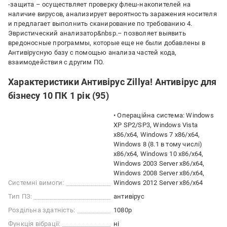
-защита – осуществляет проверку флеш-накопителей на
наличие вирусов, анализирует вероятность заражения носителя
и предлагает выполнить сканирование по требованию 4.
Эвристический анализатор&nbsp.– позволяет выявить
вредоносные программы, которые еще не были добавлены в
Антивірусную базу с помощью анализа частей кода,
взаимодействия с другим ПО.
Характеристики Антивірус Zillya! Антивірус для
бізнесу 10 ПК 1 рік (95)
• Операційна система: Windows
XP SP2/SP3, Windows Vista
x86/x64, Windows 7 x86/x64,
Windows 8 (8.1 в тому числі)
x86/x64, Windows 10 x86/x64,
Windows 2003 Server x86/x64,
Windows 2008 Server x86/x64,
Системні вимоги:
Windows 2012 Server x86/x64
Тип ПЗ:
антивірус
Роздільна здатність:
1080p
Функція вібрації:
ні