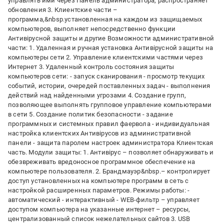
управлять ими через Панель администратора, распространяет
обновления 3. Клиентские части –
программа,&nbsp.установленная на каждом из защищаемых
компьютеров, выполняет непосредственно функции
Антивірусной защиты и другие Возможности административной
части: 1. Удаленная и ручная установка Антивірусной защиты на
компьютеры сети 2. Управление клиентскими частями через
Интернет 3. Удаленный контроль состояния защиты
компьютеров сети: - запуск сканирования - просмотр текущих
событий, истории, очередей поставленных задач - выполнения
действий над найденными угрозами 4. Создание групп,
позволяющее выполнять групповое управление компьютерами
в сети 5. Создание политик безопасности - задание
программных и системных правил фаервола - индивидуальная
настройка клиентских Антивірусов из административной
панели - защита паролем настроек администратора Клиентская
часть. Модули защиты: 1. Антивірус – позволяет обнаруживать и
обезвреживать вредоносное программное обеспечение на
компьютере пользователя. 2. Брандмауэр&nbsp.– контролирует
доступ установленных на компьютере программ в сеть с
настройкой расширенных параметров. Режимы работы: -
автоматический - интерактивный - WEB-фильтр – управляет
доступом компьютера на указанные интернет – ресурсы,
централизованный список нежелательных сайтов 3. USB