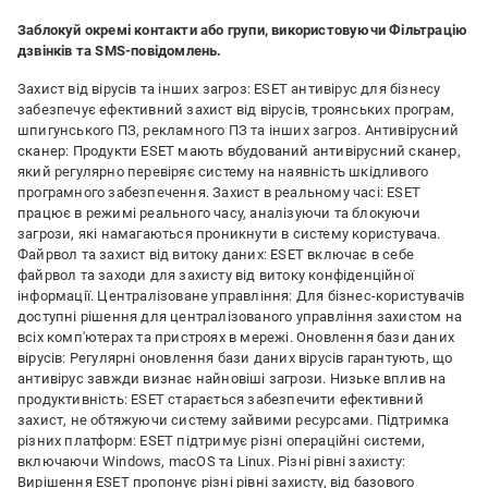
Заблокуй окремі контакти або групи, використовуючи
Фільтрацію
дзвінків та SMS-повідомлень.
Захист від вірусів та інших загроз: ESET антивірус для бізнесу
забезпечує ефективний захист від вірусів, троянських програм,
шпигунського ПЗ, рекламного ПЗ та інших загроз. Антивірусний
сканер: Продукти ESET мають вбудований антивірусний сканер,
який регулярно перевіряє систему на наявність шкідливого
програмного забезпечення. Захист в реальному часі: ESET
працює в режимі реального часу, аналізуючи та блокуючи
загрози, які намагаються проникнути в систему користувача.
Файрвол та захист від витоку даних: ESET включає в себе
файрвол та заходи для захисту від витоку конфіденційної
інформації. Централізоване управління: Для бізнес-користувачів
доступні рішення для централізованого управління захистом на
всіх комп'ютерах та пристроях в мережі. Оновлення бази даних
вірусів: Регулярні оновлення бази даних вірусів гарантують, що
антивірус завжди визнає найновіші загрози. Низьке вплив на
продуктивність: ESET старається забезпечити ефективний
захист, не обтяжуючи систему зайвими ресурсами. Підтримка
різних платформ: ESET підтримує різні операційні системи,
включаючи Windows, macOS та Linux. Різні рівні захисту:
Вирішення ESET пропонує різні рівні захисту, від базового