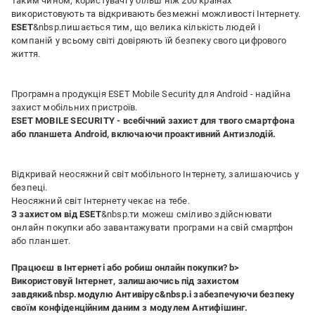
Таким чином, користувачі у більш ніж 200 країнах
використовують та відкривають безмежні можливості Інтернету.
ESET
&nbsp.пишається тим, що велика кількість людей і
компаній у всьому світі довіряють їй безпеку свого цифрового
життя.
Програмна продукція ESET Mobile Security для Android - надійна
захист мобільних пристроїв.
ESET MOBILE SECURITY - всебічний захист для твого смартфона
або планшета Android, включаючи проактивний Антизлодій.
Відкривай неосяжний світ мобільного Інтернету, залишаючись у
безпеці.
Неосяжний світ Інтернету чекає на тебе.
З захистом від ESET
&nbsp.ти можеш сміливо здійснювати
онлайн покупки або завантажувати програми на свій смартфон
або планшет.
Працюєш в Інтернеті або робиш онлайн покупки? b>
Використовуй Інтернет, залишаючись під захистом
завдяки
&nbsp.модулю Антивірус
&nbsp.і забезпечуючи безпеку
своїм конфіденційним даним з
модулем Антифішинг.