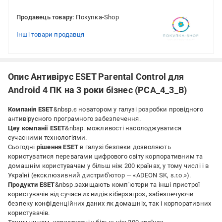
Продавець товару:
Покупка-Shop
Інші товари продавця
Опис Антивірус ESET Parental Control для
Android 4 ПК на 3 роки бізнес (PCA_4_3_B)
Компанія ESET
&nbsp.є новатором у галузі розробки провідного
антивірусного програмного забезпечення.
Це
у компанії ESET
&nbsp. можливості насолоджуватися
сучасними технологіями.
Сьогодні
рішення ESET
в галузі безпеки дозволяють
користуватися перевагами цифрового світу корпоративним та
домашнім користувачам у більш ніж 200 країнах, у тому числі і в
Україні (ексклюзивний дистриб'ютор — «ADEON SK, s.r.o.»).
Продукти ESET
&nbsp.захищають комп'ютери та інші пристрої
користувачів від сучасних видів кіберзагроз, забезпечуючи
безпеку конфіденційних даних як домашніх, так і корпоративних
користувачів.