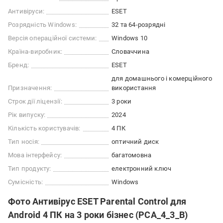
Антивіруси:
ESET
Розрядність Windows:
32 та 64-розрядні
Версія операційної системи:
Windows 10
Країна-виробник:
Словаччина
Бренд:
ESET
для домашнього і комерційного
Призначення:
використання
Строк дії ліцензії:
3 роки
Рік випуску:
2024
Кількість користувачів:
4 ПК
Тип носія:
оптичний диск
Мова інтерфейсу:
багатомовна
Тип продукту:
електронний ключ
Сумісність:
Windows
Фото Антивірус ESET Parental Control для
Android 4 ПК на 3 роки бізнес (PCA_4_3_B)