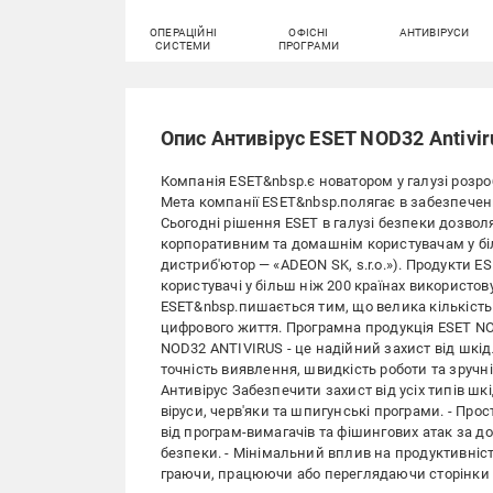
ОПЕРАЦІЙНІ
ОФІСНІ
АНТИВІРУСИ
СИСТЕМИ
ПРОГРАМИ
Опис Антивірус ESET NOD32 Antiviru
Компанія ESET&nbsp.є новатором у галузі розр
Мета компанії ESET&nbsp.полягає в забезпече
Сьогодні рішення ESET в галузі безпеки дозво
корпоративним та домашнім користувачам у біль
дистриб'ютор — «ADEON SK, s.r.o.»). Продукти E
користувачі у більш ніж 200 країнах використо
ESET&nbsp.пишається тим, що велика кількість 
цифрового життя. Програмна продукція ESET N
NOD32 ANTIVIRUS - це надійний захист від шкід
точність виявлення, швидкість роботи та зручн
Антивірус Забезпечити захист від усіх типів ш
віруси, черв'яки та шпигунські програми. - Про
від програм-вимагачів та фішингових атак за до
безпеки. - Мінімальний вплив на продуктивні
граючи, працюючи або переглядаючи сторінки в