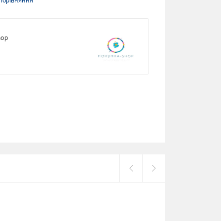
порівняння
hop