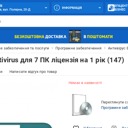
ЇВ
ЕПІЦЕНТ
ІНФОРМАЦІЯ
в, вул. Полярна, 20-Д
БІЗНЕС
е забезпечення та послуги
Програмне забезпечення
Антивірус E
virus для 7 ПК ліцензія на 1 рік (147)
ки
Написати відгук про товар
Немає в наявності
Переглянути сх
Програмне за