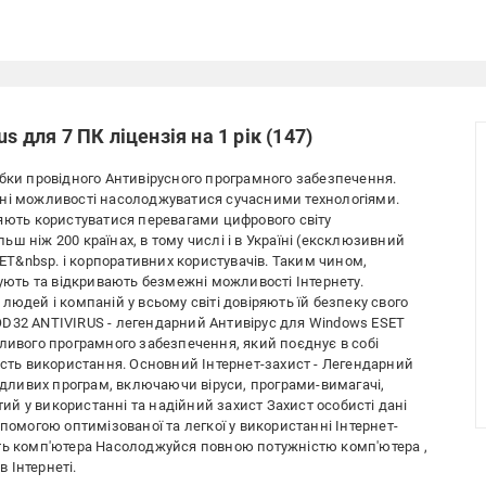
s для 7 ПК ліцензія на 1 рік (147)
обки провідного Антивірусного програмного забезпечення.
нні можливості насолоджуватися сучасними технологіями.
ляють користуватися перевагами цифрового світу
ш ніж 200 країнах, в тому числі і в Україні (ексклюзивний
SET&nbsp. і корпоративних користувачів. Таким чином,
вують та відкривають безмежні можливості Інтернету.
людей і компаній у всьому світі довіряють їй безпеку свого
OD32 ANTIVIRUS - легендарний Антивірус для Windows ESET
ливого програмного забезпечення, який поєднує в собі
ість використання. Основний Інтернет-захист - Легендарний
кідливих програм, включаючи віруси, програми-вимагачі,
стий у використанні та надійний захист Захист особисті дані
помогою оптимізованої та легкої у використанні Інтернет-
сть комп'ютера Насолоджуйся повною потужністю комп'ютера ,
 Інтернеті.