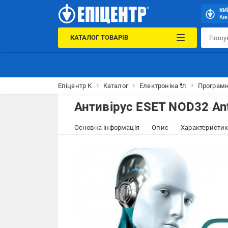
КИ
Киї
КАТАЛОГ ТОВАРІВ
Епіцентр К
Каталог
Електроніка 🔌
Програмн
Антивірус ESET NOD32 Anti
Основна інформація
Опис
Характеристи