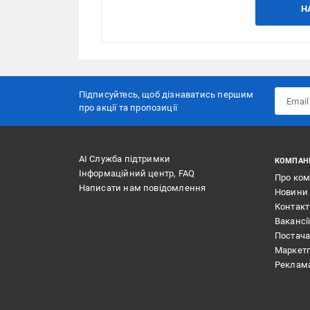
Н
Підписуйтесь, щоб дізнаватись першим
про акції та пропозиції
АІ Служба підтримки
КОМПАН
Інформаційний центр, FAQ
Про ко
Написати нам повідомлення
Новини
Контак
Вакансі
Постач
Маркет
Реклам