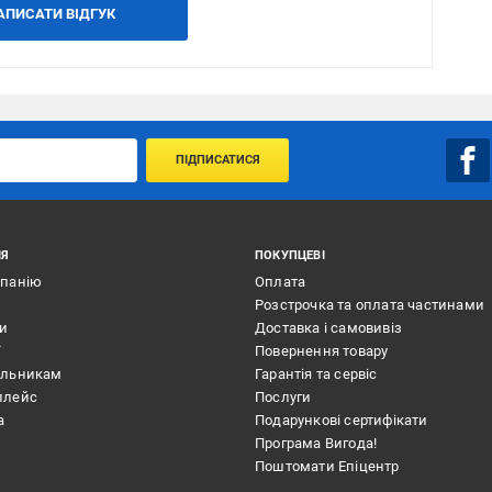
АПИСАТИ ВІДГУК
ПІДПИСАТИСЯ
ІЯ
ПОКУПЦЕВІ
мпанію
Оплата
Розстрочка та оплата частинами
ти
Доставка і самовивіз
ї
Повернення товару
альникам
Гарантія та сервіс
плейс
Послуги
а
Подарункові сертифікати
Програма Вигода!
Поштомати Епіцентр