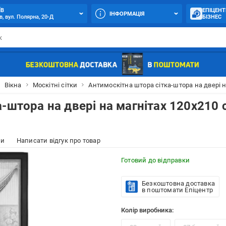
ЇВ
ЕПІЦЕНТ
ІНФОРМАЦІЯ
в, вул. Полярна, 20-Д
БІЗНЕС
Вікна
Москітні сітки
Антимоскітна штора сітка-штора на двері н
-штора на двері на магнітах 120x210 
ки
Написати відгук про товар
Готовий до відправки
Безкоштовна доставка
в поштомати Епіцентр
Колір виробника: