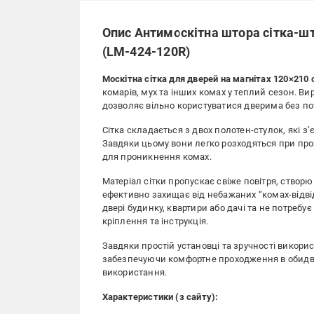
Опис Антимоскітна штора сітка-шт
(LM-424-120R)
Москітна сітка для дверей на магнітах 120×210 
комарів, мух та інших комах у теплий сезон. В
дозволяє вільно користуватися дверима без по
Сітка складається з двох полотен-стулок, які 
Завдяки цьому вони легко розходяться при пр
для проникнення комах.
Матеріал сітки пропускає свіже повітря, ство
ефективно захищає від небажаних “комах-відвід
двері будинку, квартири або дачі та не потреб
кріплення та інструкція.
Завдяки простій установці та зручності викори
забезпечуючи комфортне проходження в обидва 
використання.
Характеристики (з сайту):