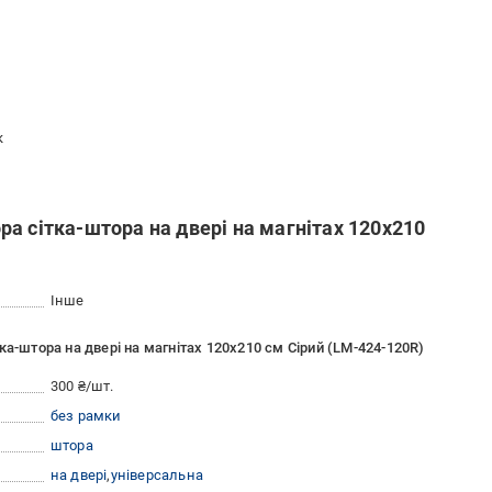
к
а сітка-штора на двері на магнітах 120x210
Інше
а-штора на двері на магнітах 120x210 см Сірий (LM-424-120R)
300 ₴/шт.
без рамки
штора
на двері
універсальна