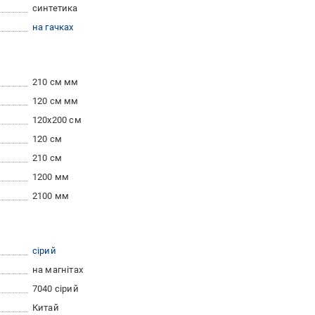
синтетика
на гачках
210 см мм
120 см мм
120x200 см
120 см
210 см
1200 мм
2100 мм
сірий
на магнітах
7040 сірий
Китай