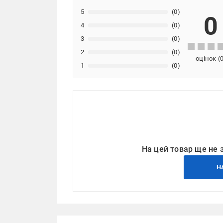
5
(0)
0
4
(0)
3
(0)
2
(0)
оцінок
(
1
(0)
На цей товар ще не 
Н