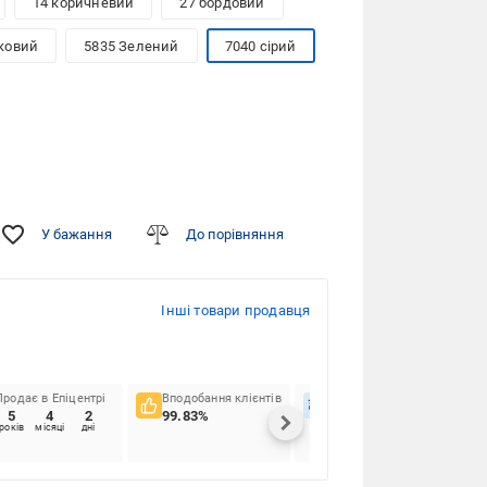
14 коричневий
27 бордовий
зковий
5835 Зелений
7040 сірий
У бажання
До порівняння
Інші товари продавця
Продає в Епіцентрі
Вподобання клієнтів
Вчасність доставок
5
4
2
99.83%
91.91%
років
місяці
дні