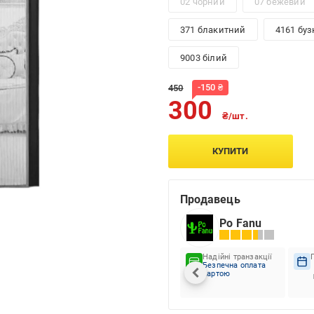
02 чорний
07 бежевий
371 блакитний
4161 бу
9003 білий
-
150
₴
450
300
₴/шт.
КУПИТИ
Продавець
Po Fanu
Надійні транзакції
Безпечна оплата
картою