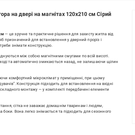
ора на двері на магнітах 120x210 см Сірий
см
— це зручне та практичне рішення для захисту житла від
иріб призначений для встановлення у дверний проріз і
треби знімати конструкцію.
з’єднуються між собою магнітними смугами по всій висоті.
оході та автоматично змикаються назад, не залишаючи щілин
рюючи комфортний мікроклімат у приміщенні, при цьому
увачів”. Конструкція підходить для встановлення на вхідні
ує складного монтажу — у комплекті передбачені елементи
стання, сітка не заважає домашнім тваринам і людям,
боки. Вона легко знімається та підходить для сезонного