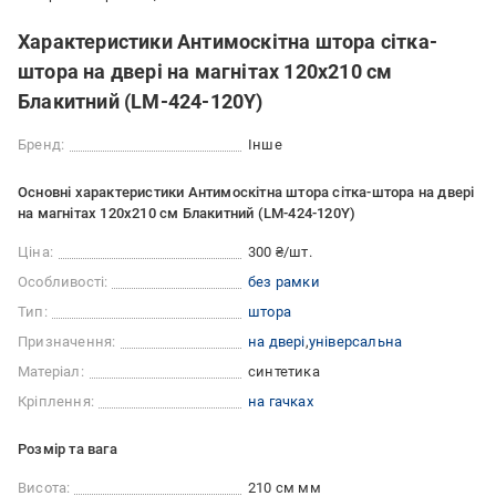
Характеристики Антимоскітна штора сітка-
штора на двері на магнітах 120x210 см
Блакитний (LM-424-120Y)
Бренд:
Інше
Основні характеристики Антимоскітна штора сітка-штора на двері
на магнітах 120x210 см Блакитний (LM-424-120Y)
Ціна:
300 ₴/шт.
Особливості:
без рамки
Тип:
штора
Призначення:
на двері
універсальна
Матеріал:
синтетика
Кріплення:
на гачках
Розмір та вага
Висота:
210 см мм