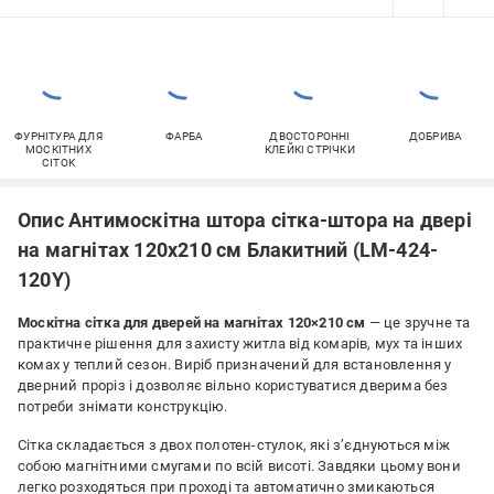
ФУРНІТУРА ДЛЯ
ФАРБА
ДВОСТОРОННІ
ДОБРИВА
МОСКІТНИХ
КЛЕЙКІ СТРІЧКИ
СІТОК
Опис Антимоскітна штора сітка-штора на двері
на магнітах 120x210 см Блакитний (LM-424-
120Y)
Москітна сітка для дверей на магнітах 120×210 см
— це зручне та
практичне рішення для захисту житла від комарів, мух та інших
комах у теплий сезон. Виріб призначений для встановлення у
дверний проріз і дозволяє вільно користуватися дверима без
потреби знімати конструкцію.
Сітка складається з двох полотен-стулок, які з’єднуються між
собою магнітними смугами по всій висоті. Завдяки цьому вони
легко розходяться при проході та автоматично змикаються