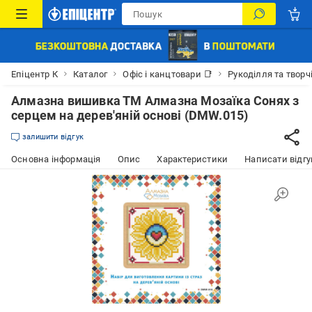
Епіцентр К
Каталог
Офіс і канцтовари 📑
Рукоділля та творч
Алмазна вишивка ТМ Алмазна Мозаїка Сонях з
серцем на дерев'яній основі (DMW.015)
залишити відгук
Основна інформація
Опис
Характеристики
Написати відгу