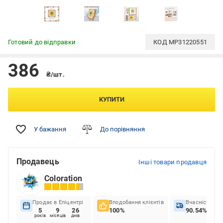
Готовий до відправки
КОД
MP31220551
386
₴/шт.
КУПИТИ
У бажання
До порівняння
Продавець
Інші товари продавця
Coloration
Продає в Епіцентрі
Вподобання клієнтів
Вчасність до
5
9
26
100%
90.54%
років
місяців
днів