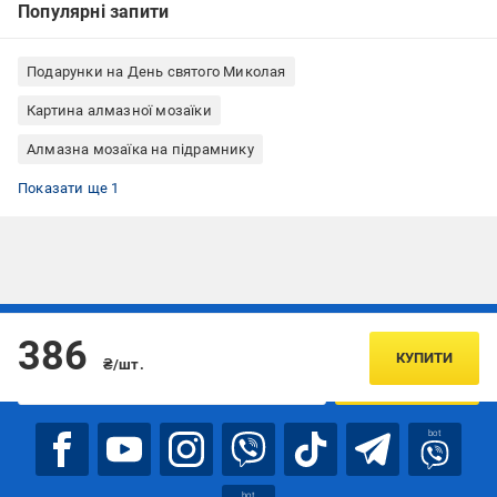
Популярні запити
Подарунки на День святого Миколая
Картина алмазної мозаїки
Алмазна мозаїка на підрамнику
Алмазна мозаїка з квадратними стразами
Показати ще 1
Підписуйтесь, щоб дізнаватись першим про акції та пропозиції
386
КУПИТИ
₴/шт.
ПІДПИСАТИСЯ
bot
bot