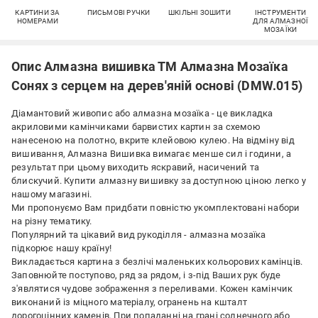
КАРТИНИ ЗА
ПИСЬМОВІ РУЧКИ
ШКІЛЬНІ ЗОШИТИ
ІНСТРУМЕНТИ
НОМЕРАМИ
ДЛЯ АЛМАЗНОЇ
МОЗАЇКИ
Опис Алмазна вишивка ТМ Алмазна Мозаїка
Сонях з серцем на дерев'яній основі (DMW.015)
Діамантовий живопис або алмазна мозаїка - це викладка
акриловими камінчиками барвистих картин за схемою
нанесеною на полотно, вкрите клейовою кулею. На відміну від
вишивання, Алмазна Вишивка вимагає менше сил і години, а
результат при цьому виходить яскравий, насичений та
блискучий. Купити алмазну вишивку за доступною ціною легко у
нашому магазині.
Ми пропонуємо Вам придбати повністю укомплектовані набори
на різну тематику.
Популярний та цікавий вид рукоділля - алмазна мозаїка
підкорює нашу країну!
Викладається картина з безлічі маленьких кольорових камінців.
Заповнюйте поступово, ряд за рядом, і з-під Ваших рук буде
з'являтися чудове зображення з переливами. Кожен камінчик
виконаний із міцного матеріалу, огранень на кшталт
дорогоцінних каменів. При попаданні на грані солнечного або