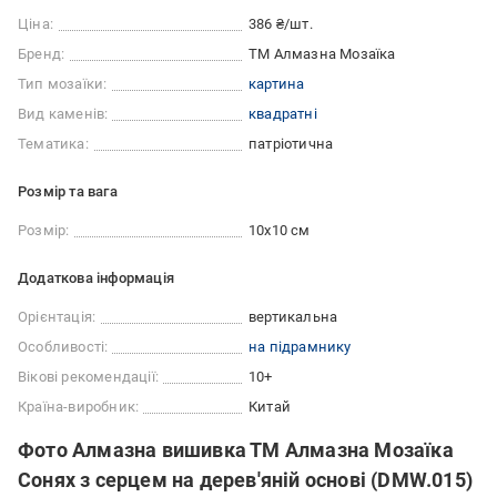
Ціна:
386 ₴/шт.
Бренд:
ТМ Алмазна Мозаїка
Тип мозаїки:
картина
Вид каменів:
квадратні
Тематика:
патріотична
Розмір та вага
Розмір:
10x10 см
Додаткова інформація
Орієнтація:
вертикальна
Особливості:
на підрамнику
Вікові рекомендації:
10+
Країна-виробник:
Китай
Фото Алмазна вишивка ТМ Алмазна Мозаїка
Сонях з серцем на дерев'яній основі (DMW.015)