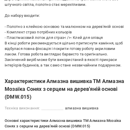
штучного світла, полотно стає мерехтливим.
До набору входити:
- Полотно з клейкою основою та малюнком на дерев'яній основі
- Комплект страз потрібних кольорів
- Пластмасовий лоток для страз< />- Клей для олівця
В кінці роботи рекомендується щільно притиснути каміння, щоб
відбулася повна фіксація і покрити готову роботу акриловим
лаком. Готова робота виглядає барвисто та оригінально.
Закінчений виріб може бути використаний в якості прикраси
інтер'єрів будинків, а так само стане незвичайним подарунком.
Характеристики Алмазна вишивка ТМ Алмазна
Мозаїка Сонях з серцем на дерев'яній основі
(DMW.015)
Техніка виконання:
алмазна вишивка
Основні характеристики Алмазна вишивка ТМ Алмазна Мозаїка
Сонях з серцем на дерев'яній основі (DMW.015)