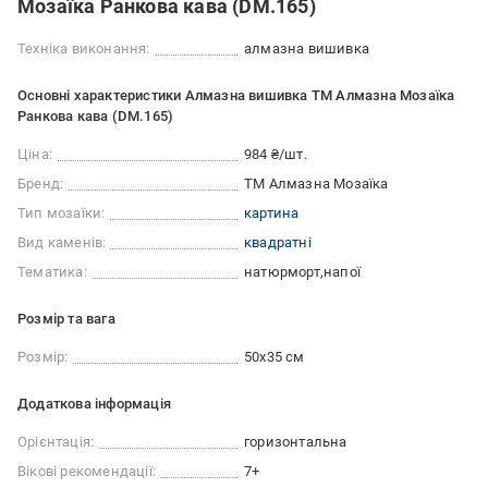
Мозаїка Ранкова кава (DM.165)
Техніка виконання:
алмазна вишивка
Основні характеристики Алмазна вишивка ТМ Алмазна Мозаїка
Ранкова кава (DM.165)
Ціна:
984 ₴/шт.
Бренд:
ТМ Алмазна Мозаїка
Тип мозаїки:
картина
Вид каменів:
квадратні
Тематика:
натюрморт
напої
Розмір та вага
Розмір:
50х35 см
Додаткова інформація
Орієнтація:
горизонтальна
Вікові рекомендації:
7+