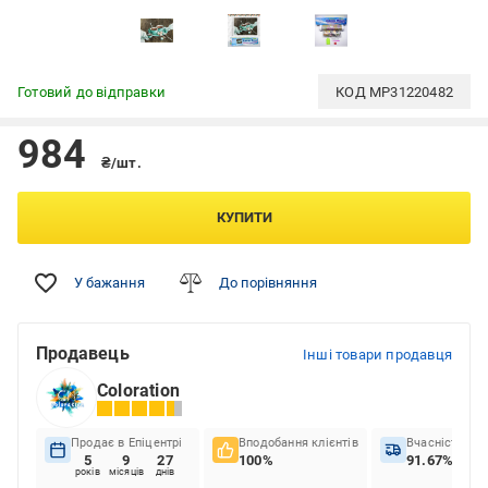
Готовий до відправки
КОД
MP31220482
984
₴/шт.
КУПИТИ
У бажання
До порівняння
Продавець
Інші товари продавця
Coloration
Продає в Епіцентрі
Вподобання клієнтів
Вчасність до
5
9
27
100%
91.67%
років
місяців
днів