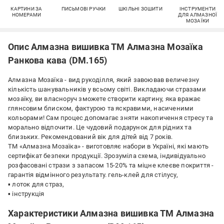
КАРТИНИ ЗА
ПИСЬМОВІ РУЧКИ
ШКІЛЬНІ ЗОШИТИ
ІНСТРУМЕНТИ
НОМЕРАМИ
ДЛЯ АЛМАЗНОЇ
МОЗАЇКИ
Опис Алмазна вишивка ТМ Алмазна Мозаїка
Ранкова кава (DM.165)
Алмазна Мозаїка - вид рукоділля, який завоював величезну
кількість шанувальників у всьому світі. Викладаючи стразами
мозаїку, ви власноруч зможете створити картину, яка вражає
глянсовим блиском, фактурою та яскравими, насиченими
кольорами! Сам процес допомагає зняти накопичення стресу та
морально відпочити. Це чудовий подарунок для рідних та
близьких. Рекомендований вік для дітей від 7 років.
ТМ «Алмазна Мозаїка» - виготовляє набори в Україні, які мають
сертифікат безпеки продукції. Зрозуміла схема, індивідуально
розфасовані стрази з запасом 15-20% та міцне клеєве покриття -
гарантія відмінного результату. гель-клей для стілусу,
▪️ лоток для страз,
▪️ інструкція
Характеристики Алмазна вишивка ТМ Алмазна