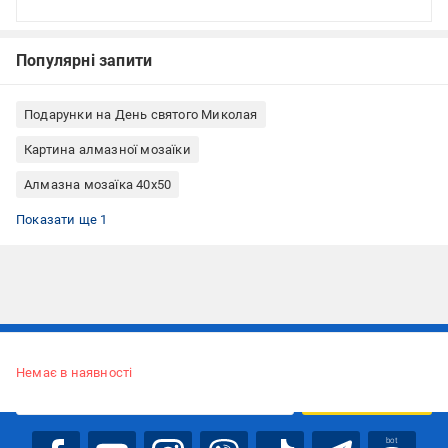
Популярні запити
Подарунки на День святого Миколая
Картина алмазної мозаїки
Алмазна мозаїка 40х50
Алмазна мозаїка без підрамника
Показати ще 1
Підписуйтесь, щоб дізнаватись першим про акції та пропозиції
Немає в наявності
ПІДПИСАТИСЯ
bot