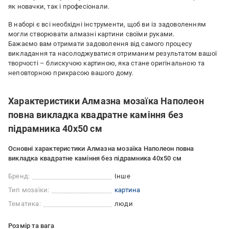
як новачки, так і професіонали.
В наборі є всі необхідні інструменти, щоб ви із задоволенням
могли створювати алмазні картини своїми руками.
Бажаємо вам отримати задоволення від самого процесу
викладання та насолоджуватися отриманим результатом вашої
творчості – блискучою картиною, яка стане оригінальною та
неповторною прикрасою вашого дому.
Характеристики Алмазна мозаїка Наполеон
повна викладка квадратне каміння без
підрамника 40х50 см
Основні характеристики Алмазна мозаїка Наполеон повна
викладка квадратне каміння без підрамника 40х50 см
Бренд:
Інше
Тип мозаїки:
картина
Тематика:
люди
Розмір та вага