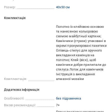
Розмір:
40х50 см
Комплектація
Полотно із клейовою основою
та нанесеною кольоровою
схемою майбутньої картини;
Камінчики (стрази) упаковані в
окремі пронумеровані пакетики
Олівець-стилус для зручного
викладання камінців на
полотно; Клей (віск), щоб
камінчики добре прилипали до
стилуса Лоток для камінчиків
Інструкція з викладання
Комплектація:
алмазної мозаїки
Додаткова інформація
Особливості:
без підрамника
Вікові рекомендації:
7+
Повна викладка квадратними