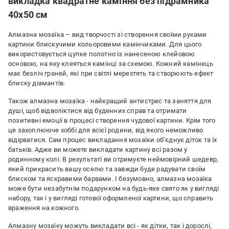
викладка квадратне каміння без підрамника
40х50 см
Алмазна мозаїка – вид творчості зі створення своїми руками
картини блискучими кольоровими камінчиками. Для цього
використовується цупке полотно із нанесеною клейовою
основою, на яку клеяться камінці за схемою. Кожний камінець
має безліч граней, які при світлі мерехтять та створюють ефект
блиску діамантів.
Також алмазна мозаїка - найкращий антистрес та заняття для
душі, щоб відволіктися від буденних справ та отримати
позитивні емоції в процесі створення чудової картини. Крім того
це захоплююче хоббі для всієї родини, від якого неможливо
відірватися. Сам процес викладання мозаїки об’єднує діток та їх
батьків. Адже ви можете викладати картину всі разом у
родинному колі. В результаті ви отримуєте неймовірний шедевр,
який прикрасить вашу оселю та завжди буде радувати своїм
блиском та яскравими барвами. І безумовно, алмазна мозаїка
може бути незабутнім подарунком на будь-яке свято як у вигляді
набору, так і у вигляді готової оформленої картини, що справить
враження на кожного.
Алмазну мозаїку можуть викладати всі - як дітки, так і дорослі,