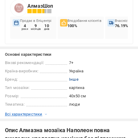
АлмазШоп
Продає в Епіцентрі
Вподобання клієнтів
Вчасність до
4
9
10
100%
76.19%
роки
місяців
днів
Основні характеристики
Вікові рекомендації:
7+
Країна-виробник:
Україна
Бренд:
Інше
Тип мозаїки:
картина
Розмір:
40х50 см
Тематика:
люди
Всі характеристики
Опис Алмазна мозаїка Наполеон повна