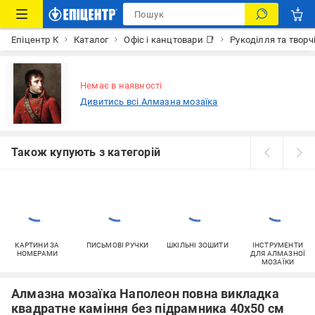
Епіцентр К
Каталог
Офіс і канцтовари 📑
Рукоділля та творч
Немає в наявності
Дивитись всі Алмазна мозаїка
Також купують з категорій
КАРТИНИ ЗА
ПИСЬМОВІ РУЧКИ
ШКІЛЬНІ ЗОШИТИ
ІНСТРУМЕНТИ
НОМЕРАМИ
ДЛЯ АЛМАЗНОЇ
МОЗАЇКИ
Алмазна мозаїка Наполеон повна викладка
квадратне каміння без підрамника 40х50 см