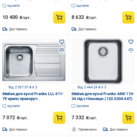
оцінити
оцінити
10 400
8 632
₴/шт.
₴/шт.
Доставимо
Доставимо
Від 2 357.57 ₴ X 3
Від 2 444.24 ₴ X 3
Мийки для кухні Franke LLL 611-
Мийки для кухні Franke ANX 110-
79 крило праворуч
34 під стільницю (122.0204.647)
(101.0381.810)
оцінити
оцінити
7 072
7 332
₴/шт.
₴/шт.
Доставимо
Привеземо
Доставимо