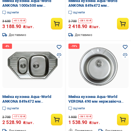
Мийка кухонна Aqua-World
Мийка кухонна Aqua-World
ANKONA 1000х500 мм
ANKONA 849х472 мм
нержавійка декор 0,8 мм врізна
нержавійка декор 0,8 мм врізна
оцінити
оцінити
трапеція
трапеція
3 600
2 700
-
411.10
₴
-
281.10
₴
3 188.90
2 418.90
₴/шт.
₴/шт.
Доставимо
Доставимо
Мийка кухонна Aqua-World
Мийка кухонна Aqua-World
ANKONA 849х472 мм
VERONA 490 мм нержавіюча
нержавійка матова 0,8 мм
сталь декор 0,8 мм права
оцінити
оцінити
врізна трапеція
2 700
1 900
-
171.10
₴
-
361.10
₴
2 528.90
1 538.90
₴/шт.
₴/шт.
Доставимо
Привеземо
Доставимо