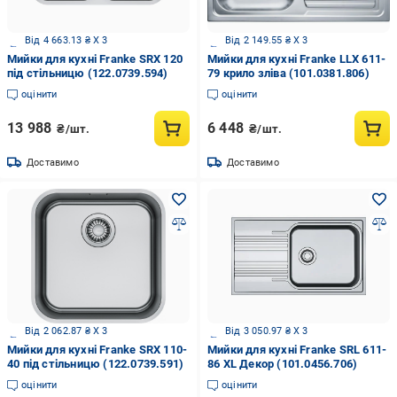
Від 4 663.13 ₴ X 3
Від 2 149.55 ₴ X 3
Мийки для кухні Franke SRX 120
Мийки для кухні Franke LLX 611-
під стільницю (122.0739.594)
79 крило зліва (101.0381.806)
оцінити
оцінити
13 988
6 448
₴/шт.
₴/шт.
Доставимо
Доставимо
Від 2 062.87 ₴ X 3
Від 3 050.97 ₴ X 3
Мийки для кухні Franke SRX 110-
Мийки для кухні Franke SRL 611-
40 під стільницю (122.0739.591)
86 XL Декор (101.0456.706)
оцінити
оцінити