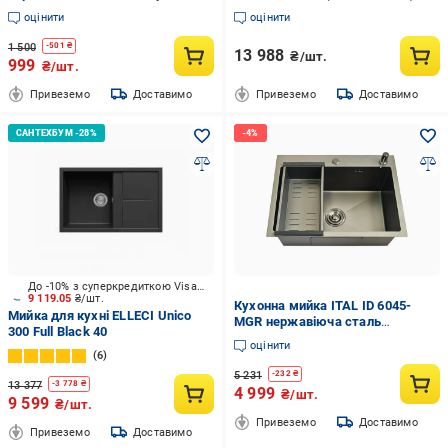
кругла
оцінити
оцінити
1 500
-
501
₴
13 988
₴/шт.
999
₴/шт.
Привеземо
Доставимо
Привеземо
Доставимо
До -10% з суперкредиткою Visa Вигода
9 119.05
₴/шт.
Кухонна мийка ITAL ID 6045-
Мийка для кухні ELLECI Unico
MGR нержавіюча сталь
300 Full Black 40
поверхня PVD 600x450x215 мм
оцінити
Графітовий матовий (27923888)
6
5 231
-
232
₴
13 377
-
3 778
₴
4 999
₴/шт.
9 599
₴/шт.
Привеземо
Доставимо
Привеземо
Доставимо