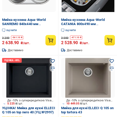
Мийка кухонна Aqua-World
Мийка кухонна Aqua-World
SANREMO 840х440 мм
CATANIA 800х490 мм
нержавіюча сталь 0,8 мм врізна
нержавіюча сталь 0,8 мм врізна
оцінити
оцінити
подвійна
подвійна
3 200
3 000
-
561.10
₴
-
471.10
₴
2 638.90
2 528.90
₴/шт.
₴/шт.
Доставимо
Доставимо
До -10% з суперкредиткою Visa Вигода
До -10% з суперкредиткою Visa Вигода
5 225
₴/шт.
10 449.05
₴/шт.
УЦІНКА! Мийка для кухні ELLECI
Мийка для кухні ELLECI Q 105 on
Q 105 on top nero 40 (УЦ №2997)
top tortora 43