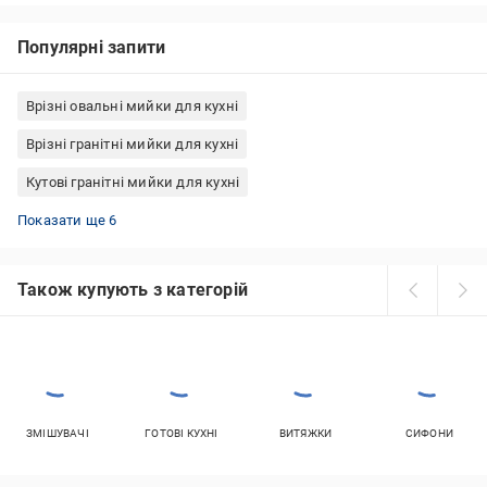
Популярні запити
Врізні овальні мийки для кухні
Врізні гранітні мийки для кухні
Кутові гранітні мийки для кухні
Гранітні прямокутні мийки для кухні
Врізні квадратні мийки для кухні
Врізні круглі мийки для кухні
Гранітні круглі мийки для кухні
Мийки кухонні врізні кутові
Врізні прямокутні мийки для кухні
Показати ще 6
Також купують з категорій
ЗМІШУВАЧІ
ГОТОВІ КУХНІ
ВИТЯЖКИ
СИФОНИ