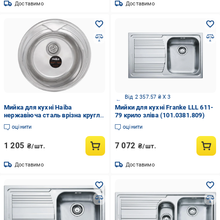
Доставимо
Доставимо
Від 2 357.57 ₴ X 3
Мийка для кухні Haiba
Мийки для кухні Franke LLL 611-
нержавіюча сталь врізна кругла
79 крило зліва (101.0381.809)
0,8 мм 510x510 мм (HB0546)
оцінити
оцінити
1 205
7 072
₴/шт.
₴/шт.
Доставимо
Доставимо