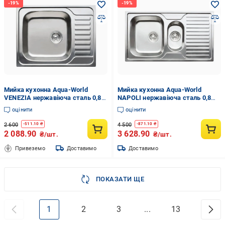
Мийка кухонна Aqua-World
Мийка кухонна Aqua-World
VENEZIA нержавіюча сталь 0,8
NAPOLI нержавіюча сталь 0,8
мм права 580х485 мм Сатин
мм декор без отвору 880х500
оцінити
оцінити
мм
2 600
4 500
-
511.10
₴
-
871.10
₴
2 088.90
3 628.90
₴/шт.
₴/шт.
Привеземо
Доставимо
Доставимо
ПОКАЗАТИ ЩЕ
1
2
3
...
13