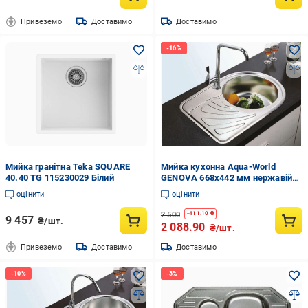
Привеземо
Доставимо
Доставимо
Мийка гранітна Teka SQUARE
Мийка кухонна Aqua-World
40.40 TG 115230029 Білий
GENOVA 668х442 мм нержавійка
матова 0,8 мм врізна права
оцінити
оцінити
2 500
-
411.10
₴
9 457
₴/шт.
2 088.90
₴/шт.
Привеземо
Доставимо
Доставимо