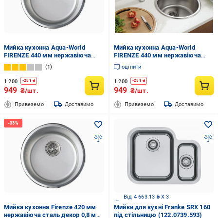
Мийка кухонна Aqua-World
Мийка кухонна Aqua-World
FIRENZE 440 мм нержавіюча
FIRENZE 440 мм нержавіюча
сталь матова 0,8 мм права
сталь 0,8 мм з сифоном кругла
1
оцінити
1 200
1 200
-
251
₴
-
251
₴
949
949
₴/шт.
₴/шт.
Привеземо
Доставимо
Привеземо
Доставимо
Від 4 663.13 ₴ X 3
Мийка кухонна Firenze 420 мм
Мийки для кухні Franke SRX 160
нержавіюча сталь декор 0,8 мм
під стільницю (122.0739.593)