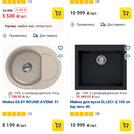
1
3
10 999
-
5 499
₴
10 999
₴/шт.
5 500
₴/шт.
Привеземо
Доставимо
Уцінка:
мийка має потертості
Привеземо
Доставимо
До -10% з суперкредиткою Visa Вигода
До -10% з суперкредиткою Visa Вигода
7 789.05
₴/шт.
10 449.05
₴/шт.
Мойка EASY ROUND AVENA 51
Мийка для кухні ELLECI Q 105 on
top nero 40
1
3
8 199
10 999
₴/шт.
₴/шт.