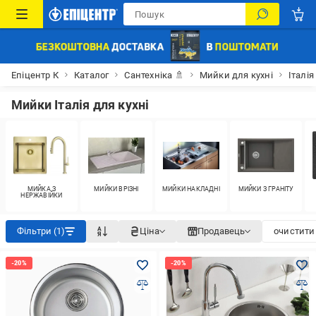
Епіцентр К
Каталог
Сантехніка 🚿
Мийки для кухні
Італія
Мийки Італія для кухні
МИЙКА З
МИЙКИ ВРІЗНІ
МИЙКИ НАКЛАДНІ
МИЙКИ З ГРАНІТУ
НЕРЖАВІЙКИ
Фільтри (1)
Ціна
Продавець
очистити 