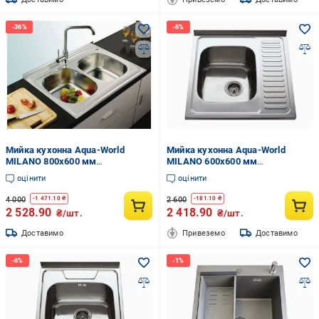
Мийка кухонна Aqua-World
Мийка кухонна Aqua-World
MILANO 800х600 мм
MILANO 600х600 мм
нержавіюча сталь 0,8 мм
нержавіюча сталь 0,8 мм ліва
оцінити
оцінити
4 000
2 600
-
1 471.10
₴
-
181.10
₴
2 528.90
2 418.90
₴/шт.
₴/шт.
Доставимо
Привеземо
Доставимо