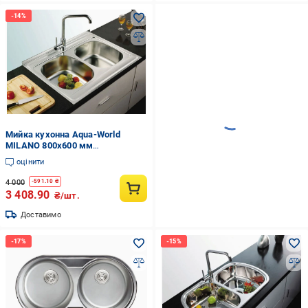
Мийка кухонна Aqua-World
MILANO 800х600 мм
нержавіюча сталь 0,8 мм
оцінити
подвійна матова з сифоном
4 000
-
591.10
₴
3 408.90
₴/шт.
Доставимо