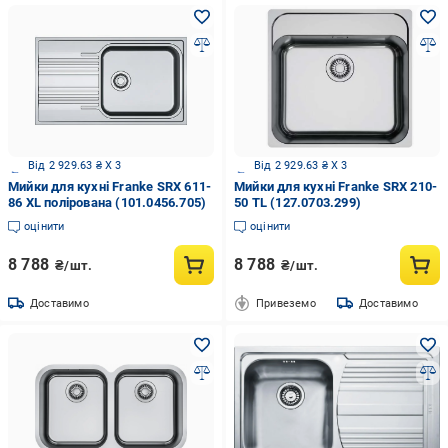
Від 2 929.63 ₴ X 3
Від 2 929.63 ₴ X 3
Мийки для кухні Franke SRX 611-
Мийки для кухні Franke SRX 210-
86 XL полірована (101.0456.705)
50 TL (127.0703.299)
оцінити
оцінити
8 788
8 788
₴/шт.
₴/шт.
Доставимо
Привеземо
Доставимо