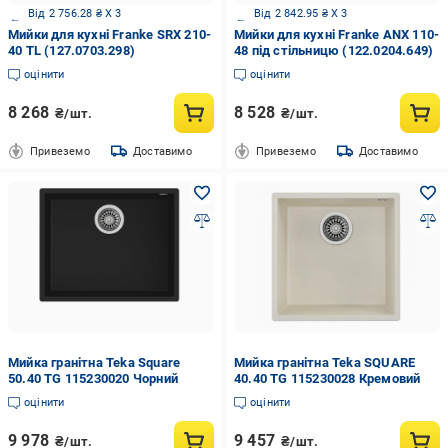
Від 2 756.28 ₴ X 3
Від 2 842.95 ₴ X 3
Мийки для кухні Franke SRX 210-
Мийки для кухні Franke ANX 110-
40 TL (127.0703.298)
48 під стільницю (122.0204.649)
оцінити
оцінити
8 268
8 528
₴/шт.
₴/шт.
Привеземо
Доставимо
Привеземо
Доставимо
Мийка гранітна Teka Square
Мийка гранітна Teka SQUARE
50.40 TG 115230020 Чорний
40.40 TG 115230028 Кремовий
оцінити
оцінити
9 978
9 457
₴/шт.
₴/шт.