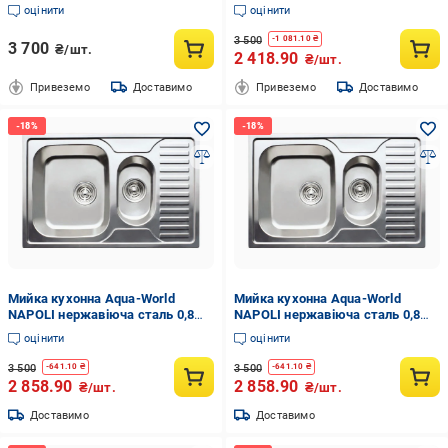
PVD 40 см Графітовий матовий
мм декор ліва 580х485 мм
оцінити
оцінити
(27927780)
3 500
-
1 081.10
₴
3 700
₴/шт.
2 418.90
₴/шт.
Привеземо
Доставимо
Привеземо
Доставимо
Мийка кухонна Aqua-World
Мийка кухонна Aqua-World
NAPOLI нержавіюча сталь 0,8
NAPOLI нержавіюча сталь 0,8
мм без отвору 780х500 мм
мм права 780х500 мм Сатин
оцінити
оцінити
Сатин
3 500
3 500
-
641.10
₴
-
641.10
₴
2 858.90
2 858.90
₴/шт.
₴/шт.
Доставимо
Доставимо