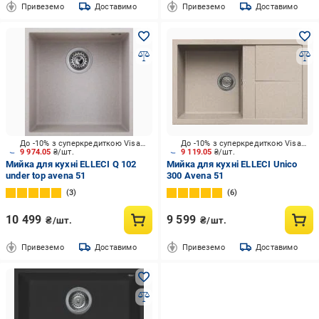
Привеземо
Доставимо
Привеземо
Доставимо
До -10% з суперкредиткою Visa Вигода
До -10% з суперкредиткою Visa Вигода
9 974.05
₴/шт.
9 119.05
₴/шт.
Мийка для кухні ELLECI Q 102
Мийка для кухні ELLECI Unico
under top avena 51
300 Avena 51
3
6
10 499
9 599
₴/шт.
₴/шт.
Привеземо
Доставимо
Привеземо
Доставимо