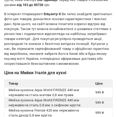
цінами
від 182 до 85728
грн.
В інтернет-гіпермаркеті
Епіцентр К
Ви легко знайдете оригінальні
фото цих товарів, дізнаєтеся основні характеристики і технічні
дані. Крім цього, на сайті можна почитати корисні відгуки від
покупців. Також тут можна ознайомитися з цікавими статтями з
різних тем і подивитися відеоогляди на найбільш затребувані
товари категорії
. Для покупця регулярно проводяться акції,
розпродажі та знижки з безліччю вигідних позицій. Купуючи у
нас, Ви отримаєте сертифікований товар з офіційною гарантією
від виробника, зможете забрати його в Києві або в будь-якому
іншому місті України, попередньо оформивши доставку або
скориставшися безкоштовним самовивозом.
Ціни на Мийки Італія для кухні
Товар
Ціна
Мийка кухонна Aqua-World FIRENZE 440 мм
949 ₴
нержавіюча сталь матова 0,8 мм права
Мийка кухонна Aqua-World FIRENZE 440 мм
949 ₴
нержавіюча сталь 0,8 мм з сифоном кругла
Мийка кухонна Firenze 420 мм нержавіюча
999 ₴
сталь декор 0,8 мм кругла