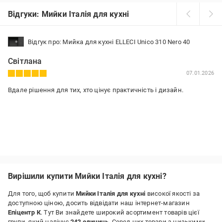
Відгуки: Мийки Італія для кухні
Відгук про: Мийка для кухні ELLECI Unico 310 Nero 40
Світлана
07.01.2026
Вдале рішення для тих, хто цінує практичність і дизайн.
Вирішили купити Мийки Італія для кухні?
Для того, щоб купити
Мийки Італія для кухні
високої якості за
доступною ціною, досить відвідати наш інтернет-магазин
Епіцентр К
. Тут Ви знайдете широкий асортимент товарів цієї
групи, який налічує
242 одиниць
. Серед них товари з низькими