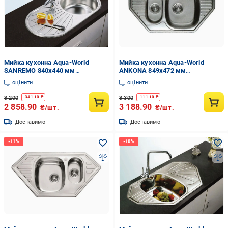
Мийка кухонна Aqua-World
Мийка кухонна Aqua-World
SANREMO 840х440 мм
ANKONA 849х472 мм
нержавіюча сталь 0,8 мм врізна
нержавійка декор 0,8 мм врізна
оцінити
оцінити
права
трапеція
3 200
3 300
-
341.10
₴
-
111.10
₴
2 858.90
3 188.90
₴/шт.
₴/шт.
Доставимо
Доставимо