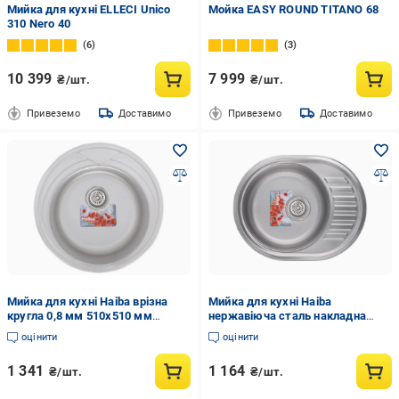
Мийка для кухні ELLECI Unico
Мойка EASY ROUND TITANO 68
310 Nero 40
6
3
10 399
7 999
₴/шт.
₴/шт.
Привеземо
Доставимо
Привеземо
Доставимо
Мийка для кухні Haiba врізна
Мийка для кухні Haiba
кругла 0,8 мм 510x510 мм
нержавіюча сталь накладна
Нержавіюча сталь декор
овальна 0,8 мм 570x450 мм
оцінити
оцінити
(HB0544)
(HB0549)
1 341
1 164
₴/шт.
₴/шт.