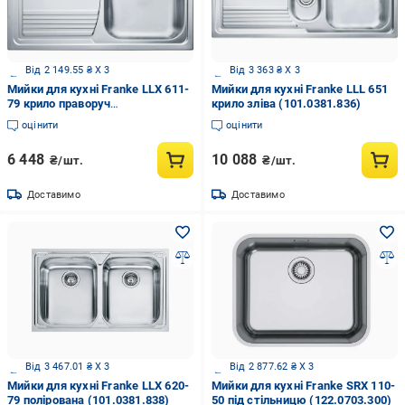
Від 2 149.55 ₴ X 3
Від 3 363 ₴ X 3
Мийки для кухні Franke LLX 611-
Мийки для кухні Franke LLL 651
79 крило праворуч
крило зліва (101.0381.836)
(101.0381.808)
оцінити
оцінити
6 448
10 088
₴/шт.
₴/шт.
Доставимо
Доставимо
Від 3 467.01 ₴ X 3
Від 2 877.62 ₴ X 3
Мийки для кухні Franke LLX 620-
Мийки для кухні Franke SRX 110-
79 полірована (101.0381.838)
50 під стільницю (122.0703.300)