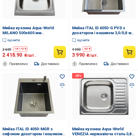
Мийка кухонна Aqua-World
Мийка ITAL ID 6050-G PVD з
MILANO 500х600 мм
дозатором і кошиком 3,0/0,8 мм
нержавіюча сталь 0,8 мм
Сірий матовий (ID6050-G)
оцінити
оцінити
2 600
4 050
-
181.10
₴
-
60
₴
2 418.90
3 990
₴/шт.
₴/шт.
Привеземо
Доставимо
Привеземо
Доставимо
Мийка ITAL ID 4050-MGR з
Мийка кухонна Aqua-World
сифоном дозатором і кошиком
VENEZIA нержавіюча сталь 0,8