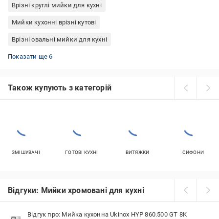
Врізні круглі мийки для кухні
Мийки кухонні врізні кутові
Врізні овальні мийки для кухні
Врізні прямокутні мийки для кухні
Кутові гранітні мийки для кухні
Врізні квадратні мийки для кухні
Гранітні прямокутні мийки для кухні
Гранітні круглі мийки для кухні
Врізні гранітні мийки для кухні
Показати ще 6
Також купують з категорій
ЗМІШУВАЧІ
ГОТОВІ КУХНІ
ВИТЯЖКИ
СИФОНИ
Відгуки: Мийки хромовані для кухні
Відгук про: Мийка кухонна Ukinox HYP 860.500 GT 8K