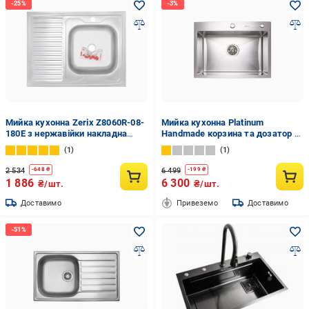
Мийка кухонна Zerix Z8060R-08-
Мийка кухонна Platinum
180E з нержавійки накладна
Handmade корзина та дозатор в
прямокутна Satin (ZS0609)
комплекті 600х450х220
1
1
(11325776)
2 534
6 499
-
648
₴
-
199
₴
1 886
6 300
₴/шт.
₴/шт.
Доставимо
Привеземо
Доставимо