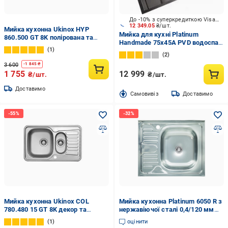
До -10% з суперкредиткою Visa Вигода
12 349.05
₴/шт.
Мийка кухонна Ukinox HYP
Мийка для кухні Platinum
860.500 GT 8K полірована та
Handmade 75х45A PVD водоспад
дошка кухонна обробна
1
чорний (000039689)
2
3 600
-
1 845
₴
1 755
12 999
₴/шт.
₴/шт.
Доставимо
Cамовивіз
Доставимо
Мийка кухонна Ukinox COL
Мийка кухонна Platinum 6050 R з
780.480 15 GT 8K декор та
нержавіючої сталі 0,4/120 мм
дошка кухонна обробна
(000000388)
1
оцінити