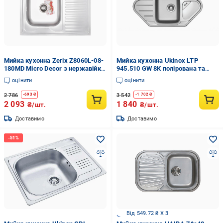
Мийка кухонна Zerix Z8060L-08-
Мийка кухонна Ukinox LTP
180MD Micro Decor з нержавійки
945.510 GW 8K полірована та
накладна прямокутна (ZS0605)
дошка кухонна обробна
оцінити
оцінити
2 786
3 542
-
693
₴
-
1 702
₴
2 093
1 840
₴/шт.
₴/шт.
Доставимо
Доставимо
Від 549.72 ₴ X 3