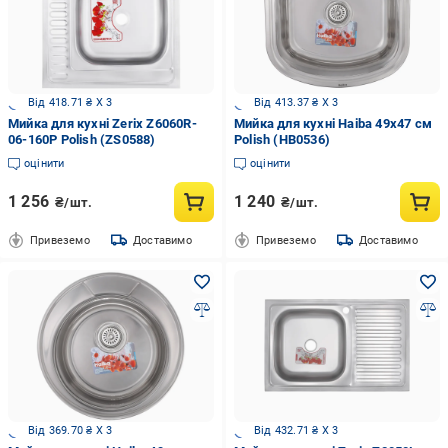
Від 418.71 ₴ X 3
Від 413.37 ₴ X 3
Мийка для кухні Zerix Z6060R-
Мийка для кухні Haiba 49x47 см
06-160P Polish (ZS0588)
Polish (HB0536)
оцінити
оцінити
1 256
1 240
₴/шт.
₴/шт.
Привеземо
Доставимо
Привеземо
Доставимо
Від 369.70 ₴ X 3
Від 432.71 ₴ X 3