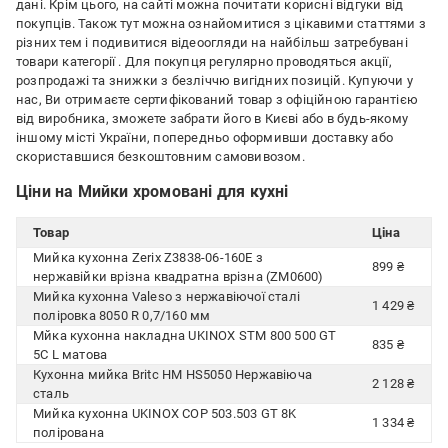
дані. Крім цього, на сайті можна почитати корисні відгуки від
покупців. Також тут можна ознайомитися з цікавими статтями з
різних тем і подивитися відеоогляди на найбільш затребувані
товари категорії
. Для покупця регулярно проводяться акції,
розпродажі та знижки з безліччю вигідних позицій. Купуючи у
нас, Ви отримаєте сертифікований товар з офіційною гарантією
від виробника, зможете забрати його в Києві або в будь-якому
іншому місті України, попередньо оформивши доставку або
скориставшися безкоштовним самовивозом.
Ціни на Мийки хромовані для кухні
Товар
Ціна
Мийка кухонна Zerix Z3838-06-160E з
899 ₴
нержавійки врізна квадратна врізна (ZM0600)
Мийка кухонна Valeso з нержавіючої сталі
1 429 ₴
поліровка 8050 R 0,7/160 мм
Мйка кухонна накладна UKINOX STM 800 500 GT
835 ₴
5C L матова
Кухонна мийка Britc HM HS5050 Нержавіюча
2 128 ₴
сталь
Мийка кухонна UKINOX COP 503.503 GT 8K
1 334 ₴
полірована