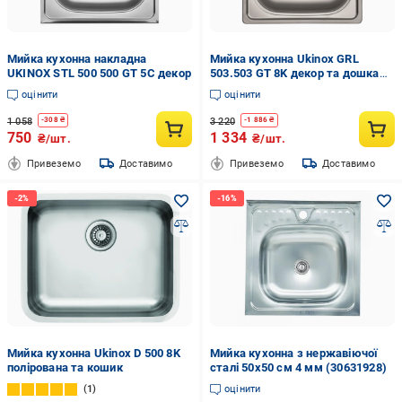
Мийка кухонна накладна
Мийка кухонна Ukinox GRL
UKINOX STL 500 500 GT 5C декор
503.503 GT 8K декор та дошка
кухонна обробна
оцінити
оцінити
1 058
3 220
-
308
₴
-
1 886
₴
750
1 334
₴/шт.
₴/шт.
Привеземо
Доставимо
Привеземо
Доставимо
Мийка кухонна Ukinox D 500 8K
Мийка кухонна з нержавіючої
полірована та кошик
сталі 50x50 см 4 мм (30631928)
1
оцінити