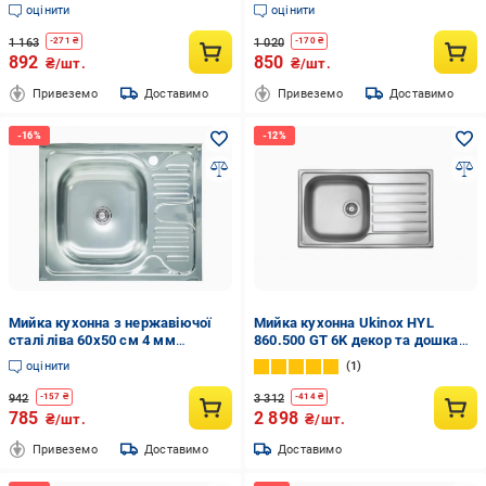
прямокутна прямокутна Satin
(30631923)
оцінити
оцінити
(ZM0606)
1 163
1 020
-
271
₴
-
170
₴
892
850
₴/шт.
₴/шт.
Привеземо
Доставимо
Привеземо
Доставимо
Мийка кухонна з нержавіючої
Мийка кухонна Ukinox HYL
сталі ліва 60x50 см 4 мм
860.500 GT 6K декор та дошка
(30631920)
кухонна обробна
оцінити
1
942
3 312
-
157
₴
-
414
₴
785
2 898
₴/шт.
₴/шт.
Привеземо
Доставимо
Доставимо