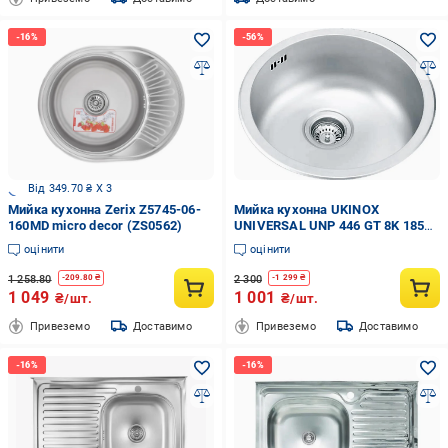
Від 349.70 ₴ X 3
Мийка кухонна Zerix Z5745-06-
Мийка кухонна UKINOX
160MD micro decor (ZS0562)
UNIVERSAL UNP 446 GT 8K 185
мм полірована
оцінити
оцінити
1 258.80
2 300
-
209.80
₴
-
1 299
₴
1 049
1 001
₴/шт.
₴/шт.
Привеземо
Доставимо
Привеземо
Доставимо