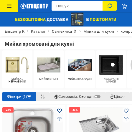
Епіцентр К
Каталог
Сантехніка 🚿
Мийки для кухні
колір
Мийки хромовані для кухні
МИЙКА З
МИЙКИ ВРІЗНІ
МИЙКИ НАКЛАДНІ
КВАДРАТНІ
НЕРЖАВІЙКИ
МИЙКИ
Фільтри (1)
Самовивіз:
Сьогодні
Ціна