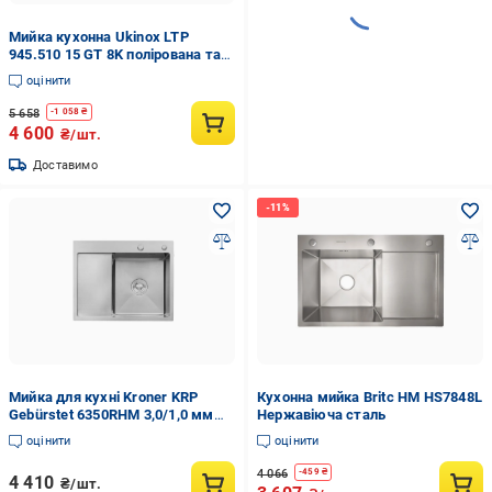
Мийка кухонна Ukinox LTP
945.510 15 GT 8K полірована та
дошка кухонна обробна
оцінити
5 658
-
1 058
₴
4 600
₴/шт.
Доставимо
Мийка для кухні Kroner KRP
Кухонна мийка Britc HM HS7848L
Gebürstet 6350RHM 3,0/1,0 мм
Нержавіюча сталь
(373981)
оцінити
оцінити
4 066
-
459
₴
4 410
₴/шт.