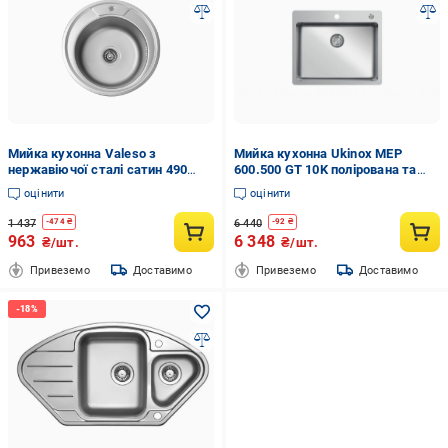
Мийка кухонна Valeso з
Мийка кухонна Ukinox MEP
нержавіючої сталі сатин 490
600.500 GT 10K полірована та
0,6/170 мм
кошик
оцінити
оцінити
1 437
6 440
-
474
₴
-
92
₴
963
6 348
₴/шт.
₴/шт.
Привеземо
Доставимо
Привеземо
Доставимо