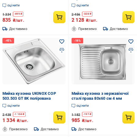
оцінити
оцінити
1 334
2 456
-
499
₴
-
328
₴
835
2 128
₴/шт.
₴/шт.
Доставимо
Привеземо
Доставимо
Мийка кухонна UKINOX COP
Мийка кухонна з нержавіючої
503.503 GT 8K полірована
сталі права 80x60 см 4 мм
оцінити
оцінити
2 438
1 182
-
1 104
₴
-
197
₴
1 334
985
₴/шт.
₴/шт.
Привеземо
Доставимо
Доставимо