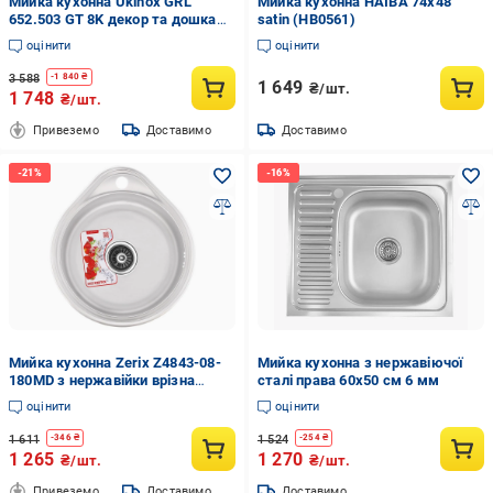
Мийка кухонна Ukinox GRL
Мийка кухонна HAIBA 74x48
652.503 GT 8K декор та дошка
satin (HB0561)
кухонна обробна
оцінити
оцінити
3 588
-
1 840
₴
1 649
₴/шт.
1 748
₴/шт.
Привеземо
Доставимо
Доставимо
Мийка кухонна Zerix Z4843-08-
Мийка кухонна з нержавіючої
180MD з нержавійки врізна
сталі права 60x50 см 6 мм
кругла (ZS0568)
оцінити
оцінити
1 611
1 524
-
346
₴
-
254
₴
1 265
1 270
₴/шт.
₴/шт.
Привеземо
Доставимо
Доставимо