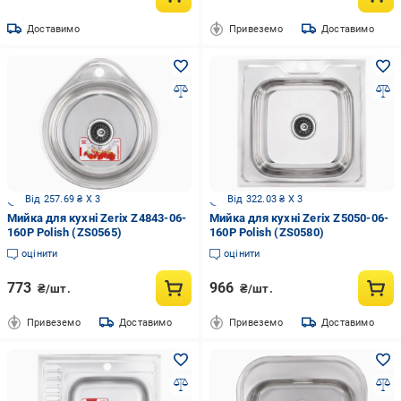
Доставимо
Привеземо
Доставимо
Від 257.69 ₴ X 3
Від 322.03 ₴ X 3
Мийка для кухні Zerix Z4843-06-
Мийка для кухні Zerix Z5050-06-
160P Polish (ZS0565)
160P Polish (ZS0580)
оцінити
оцінити
773
966
₴/шт.
₴/шт.
Привеземо
Доставимо
Привеземо
Доставимо