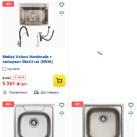
Мийка Valeso Handmade +
змішувач 58x43 см (KN36)
оцінити
8 001
-
2 640
₴
5 361
₴/шт.
Привеземо
Доставимо