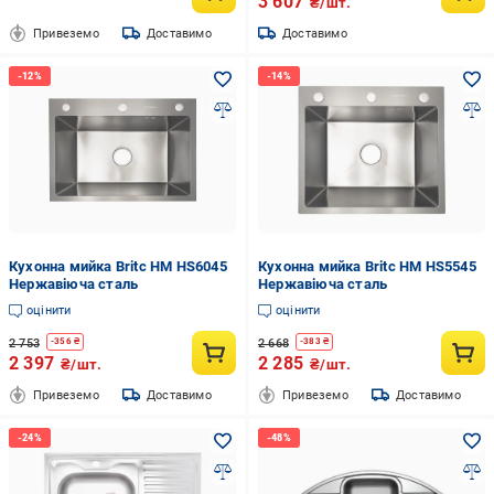
3 607
₴/шт.
Привеземо
Доставимо
Доставимо
Кухонна мийка Britc HM HS6045
Кухонна мийка Britc HM HS5545
Нержавіюча сталь
Нержавіюча сталь
оцінити
оцінити
2 753
2 668
-
356
₴
-
383
₴
2 397
2 285
₴/шт.
₴/шт.
Привеземо
Доставимо
Привеземо
Доставимо