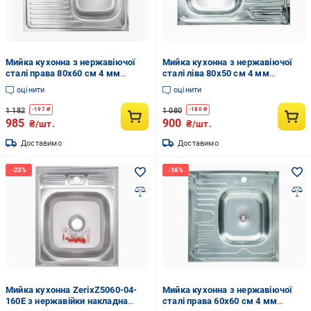
Мийка кухонна з нержавіючої
Мийка кухонна з нержавіючої
сталі права 80x60 см 4 мм
сталі ліва 80x50 см 4 мм
(30631924)
(30631933)
оцінити
оцінити
1 182
1 080
-
197
₴
-
180
₴
985
900
₴/шт.
₴/шт.
Доставимо
Доставимо
Мийка кухонна ZerixZ5060-04-
Мийка кухонна з нержавіючої
160E з нержавійки накладна
сталі права 60x60 см 4 мм