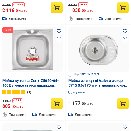
4 784
1 549
-
2 668
₴
-
511
₴
2 116
1 038
₴/шт.
₴/шт.
Доставимо
Привеземо
Доставимо
Від 392.37 ₴ X 3
Мийка кухонна Zerix Z5050-04-
Мийка для кухні Valeso декор
160E з нержавійки накладна
5745 0,6/170 мм з нержавіючої
квадратна Satin (ZM0604)
сталі (3120075953)
1
оцінити
1 060
-
255
₴
1 177
₴/шт.
805
₴/шт.
Привеземо
Доставимо
Доставимо