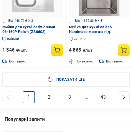
Від 448.71 ₴ X 3
Від 1 622.83 ₴ X 3
Мийка для кухні Zerix Z8060L-
Мийка для кухні Valeso
06-160P Polish (ZS0602)
Handmade монтаж під
стільницю 44х44 см
оцінити
оцінити
(3120075039)
1 346
4 868
₴/шт.
₴/шт.
Доставимо
Привеземо
Доставимо
ПОКАЗАТИ ЩЕ
1
2
3
...
43
Популярні запити