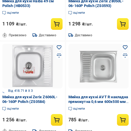
Мийка для кухні Haiba 49 см
Мийка для кухні Zerix Z8050L-
Polish (HB0533)
06-160P Polish (ZS0593)
оцінити
оцінити
1 109
1 298
₴/шт.
₴/шт.
Привеземо
Доставимо
Доставимо
Від 418.71 ₴ X 3
Мийка для кухні Zerix Z6060L-
Мийка для кухні AVT R накладна
06-160P Polish (ZS0584)
прямокутна 0,6 мм 600x500 мм
Хром (AVT-М-61)
оцінити
оцінити
1 256
785
₴/шт.
₴/шт.