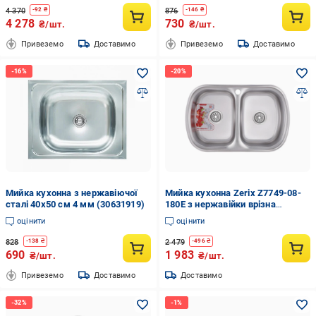
4 370
876
-
92
₴
-
146
₴
4 278
730
₴/шт.
₴/шт.
Привеземо
Доставимо
Привеземо
Доставимо
Мийка кухонна з нержавіючої
Мийка кухонна Zerix Z7749-08-
сталі 40x50 см 4 мм (30631919)
180E з нержавійки врізна
овальна врізна (ZM0565)
оцінити
оцінити
828
2 479
-
138
₴
-
496
₴
690
1 983
₴/шт.
₴/шт.
Привеземо
Доставимо
Доставимо