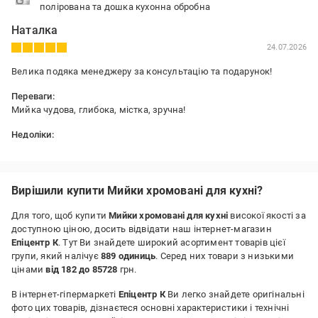
полірована та дошка кухонна обробна
Наталка
24.07.2026
Велика подяка менеджеру за консультацію та подарунок!
Переваги:
Мийка чудова, глибока, містка, зручна!
Недоліки:
поки не виявлено
Вирішили купити Мийки хромовані для кухні?
Для того, щоб купити
Мийки хромовані для кухні
високої якості за
доступною ціною, досить відвідати наш інтернет-магазин
Епіцентр К
. Тут Ви знайдете широкий асортимент товарів цієї
групи, який налічує
889 одиниць
. Серед них товари з низькими
цінами
від 182 до 85728
грн.
В інтернет-гіпермаркеті
Епіцентр К
Ви легко знайдете оригінальні
фото цих товарів, дізнаєтеся основні характеристики і технічні