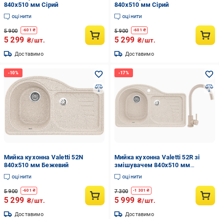
840x510 мм Сірий
840x510 мм Сірий
оцінити
оцінити
5 900
5 900
-
601
₴
-
601
₴
5 299
5 299
₴/шт.
₴/шт.
Доставимо
Доставимо
Мийка кухонна Valetti 52N
Мийка кухонна Valetti 52R зі
840x510 мм Бежевий
змішувачем 840x510 мм
Бежевий
оцінити
оцінити
5 900
7 300
-
601
₴
-
1 301
₴
5 299
5 999
₴/шт.
₴/шт.
Доставимо
Доставимо