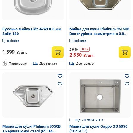
Кухонна мийка Lidz 4749 0.8 мм
Мийка для кухні Platinum 95/50В
Satin 180
Decor урізна асиметрична 0,8
мм (83)
оцінити
оцінити
2 950
-
120
₴
1 399
₴/шт.
2 830
₴/шт.
Привеземо
Доставимо
Доставимо
Від 2 078.54 ₴ X 3
Мийка для кухні Platinum 9550В
Мийка для кухні Gappo GS 6050
з нержавіючої сталі (PLTM-
(1045117)