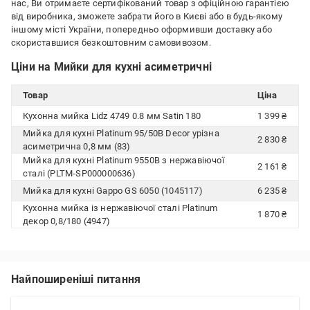
нас, Ви отримаєте сертифікований товар з офіційною гарантією
від виробника, зможете забрати його в Києві або в будь-якому
іншому місті України, попередньо оформивши доставку або
скориставшися безкоштовним самовивозом.
Ціни на Мийки для кухні асиметричні
Товар
Ціна
Кухонна мийка Lidz 4749 0.8 мм Satin 180
1 399 ₴
Мийка для кухні Platinum 95/50В Decor урізна
2 830 ₴
асиметрична 0,8 мм (83)
Мийка для кухні Platinum 9550В з нержавіючої
2 161 ₴
сталі (PLTM-SP000000636)
Мийка для кухні Gappo GS 6050 (1045117)
6 235 ₴
Кухонна мийка із нержавіючої сталі Platinum
1 870 ₴
декор 0,8/180 (4947)
Найпоширеніші питання