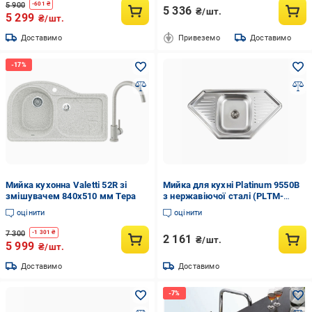
5 900
-
601
₴
5 336
₴/шт.
5 299
₴/шт.
Доставимо
Привеземо
Доставимо
Мийка кухонна Valetti 52R зі
Мийка для кухні Platinum 9550В
змішувачем 840x510 мм Тера
з нержавіючої сталі (PLTM-
SP000000636)
оцінити
оцінити
7 300
-
1 301
₴
2 161
₴/шт.
5 999
₴/шт.
Доставимо
Доставимо