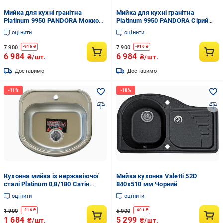
Мийка для кухні гранітна
Мийка для кухні гранітна
Platinum 9950 PANDORA Мокко
Platinum 9950 PANDORA Сірий
матовий (9050-9)
мусон матовий (9950-15)
оцінити
оцінити
7 900
7 900
-
916
₴
-
916
₴
6 984
6 984
₴/шт.
₴/шт.
Доставимо
Доставимо
Кухонна мийка із нержавіючої
Мийка кухонна Valetti 52D
сталі Platinum 0,8/180 Сатін
840x510 мм Чорний
(4947)
оцінити
оцінити
1 900
5 900
-
216
₴
-
601
₴
1 684
5 299
₴/шт.
₴/шт.