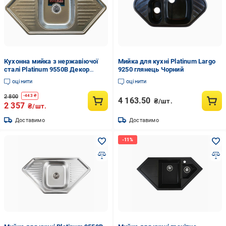
Кухонна мийка з нержавіючої
Мийка для кухні Platinum Largo
сталі Platinum 9550В Декор
9250 глянець Чорний
0,8/180
оцінити
оцінити
2 800
-
443
₴
4 163.50
₴/шт.
2 357
₴/шт.
Доставимо
Доставимо