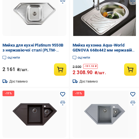
Мийка для кухні Platinum 9550В
Мийка кухонна Aqua-World
з нержавіючої сталі (PLTM-
GENOVA 668х442 мм нержавійка
SP000000636)
декор 0,8 мм врізна права
оцінити
оцінити
2 500
-
191.10
₴
2 161
₴/шт.
2 308.90
₴/шт.
Доставимо
Доставимо