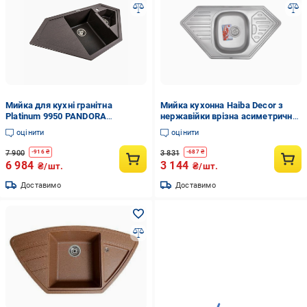
Мийка для кухні гранітна
Мийка кухонна Haiba Decor з
Platinum 9950 PANDORA
нержавійки врізна асиметрична
Гренадин матовий (9950-33)
95x50 см (HB0574)
оцінити
оцінити
7 900
3 831
-
916
₴
-
687
₴
6 984
3 144
₴/шт.
₴/шт.
Доставимо
Доставимо