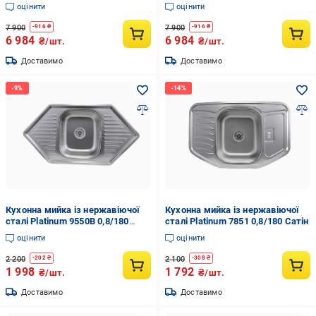
матовий (9950-20)
матовий (950-33)
оцінити
оцінити
7 900
7 900
-
916
₴
-
916
₴
6 984
6 984
₴/шт.
₴/шт.
Доставимо
Доставимо
Кухонна мийка із нержавіючої
Кухонна мийка із нержавіючої
сталі Platinum 9550В 0,8/180
сталі Platinum 7851 0,8/180 Сатін
декор
оцінити
оцінити
2 200
2 100
-
202
₴
-
308
₴
1 998
1 792
₴/шт.
₴/шт.
Доставимо
Доставимо