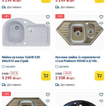
5 299
5 299
₴/шт.
₴/шт.
Доставимо
Доставимо
Мийка кухонна Valetti 52D
Кухонна мийка із нержавіючої
840x510 мм Сірий
сталі Platinum 9550D 0,8/180
Сатін
оцінити
оцінити
5 900
2 800
-
601
₴
-
462
₴
5 299
2 338
₴/шт.
₴/шт.
Доставимо
Доставимо