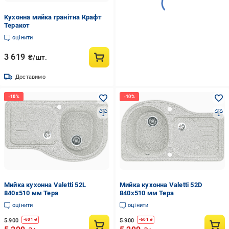
Кухонна мийка гранітна Крафт
Теракот
оцінити
3 619
₴/шт.
Доставимо
Мийка кухонна Valetti 52L
Мийка кухонна Valetti 52D
840x510 мм Тера
840x510 мм Тера
оцінити
оцінити
5 900
5 900
-
601
₴
-
601
₴