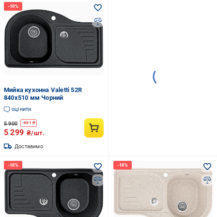
Мийка кухонна Valetti 52R
840x510 мм Чорний
оцінити
5 900
-
601
₴
5 299
₴/шт.
Доставимо