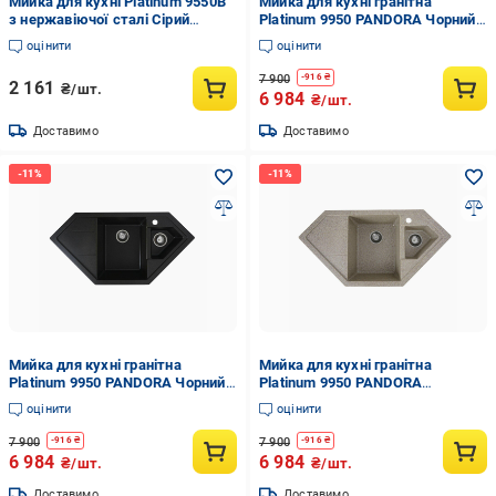
Мийка для кухні Platinum 9550В
Мийка для кухні гранітна
з нержавіючої сталі Сірий
Platinum 9950 PANDORA Чорний
(SP000000636)
металік матовий (9950-22)
оцінити
оцінити
7 900
-
916
₴
2 161
₴/шт.
6 984
₴/шт.
Доставимо
Доставимо
Мийка для кухні гранітна
Мийка для кухні гранітна
Platinum 9950 PANDORA Чорний
Platinum 9950 PANDORA
матовий (9050-33)
Карамельний матовий (9950-8)
оцінити
оцінити
7 900
7 900
-
916
₴
-
916
₴
6 984
6 984
₴/шт.
₴/шт.
Доставимо
Доставимо