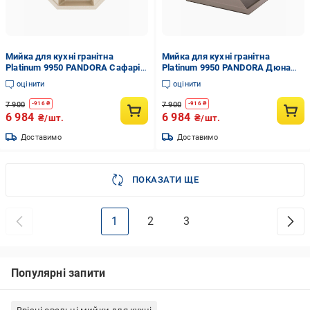
Мийка для кухні гранітна
Мийка для кухні гранітна
Platinum 9950 PANDORA Сафарі
Platinum 9950 PANDORA Дюна
матовий (9950-17)
матовий (9050-7)
оцінити
оцінити
7 900
7 900
-
916
₴
-
916
₴
6 984
6 984
₴/шт.
₴/шт.
Доставимо
Доставимо
ПОКАЗАТИ ЩЕ
1
2
3
Популярні запити