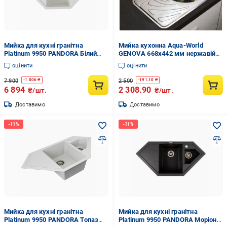
Мийка для кухні гранітна
Мийка кухонна Aqua-World
Platinum 9950 PANDORA Білий
GENOVA 668х442 мм нержавійка
матовий (9950-2)
декор 0,8 мм врізна ліва
оцінити
оцінити
7 900
2 500
-
1 006
₴
-
191.10
₴
6 894
2 308.90
₴/шт.
₴/шт.
Доставимо
Доставимо
Мийка для кухні гранітна
Мийка для кухні гранітна
Platinum 9950 PANDORA Топаз
Platinum 9950 PANDORA Моріон