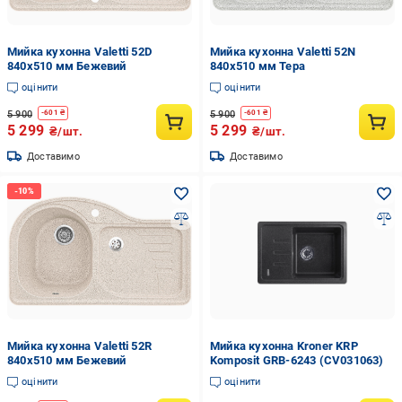
Мийка кухонна Valetti 52D
Мийка кухонна Valetti 52N
840x510 мм Бежевий
840x510 мм Тера
оцінити
оцінити
5 900
5 900
-
601
₴
-
601
₴
5 299
5 299
₴/шт.
₴/шт.
Доставимо
Доставимо
Мийка кухонна Valetti 52R
Мийка кухонна Kroner KRP
840x510 мм Бежевий
Komposit GRB-6243 (CV031063)
оцінити
оцінити