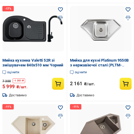
Мийка кухонна Valetti 52R зі
Мийка для кухні Platinum 9550В
змішувачем 840x510 мм Чорний
з нержавіючої сталі (PLTM-
SP000000636)
оцінити
оцінити
7 300
-
1 301
₴
2 161
₴/шт.
5 999
₴/шт.
Доставимо
Доставимо