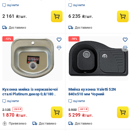
SP000000636)
оцінити
оцінити
2 161
6 235
₴/шт.
₴/шт.
Доставимо
Доставимо
Кухонна мийка із нержавіючої
Мийка кухонна Valetti 52N
сталі Platinum декор 0,8/180
840x510 мм Чорний
(4947)
оцінити
оцінити
2 135
5 900
-
265
₴
-
601
₴
1 870
5 299
₴/шт.
₴/шт.
Привеземо
Доставимо
Доставимо