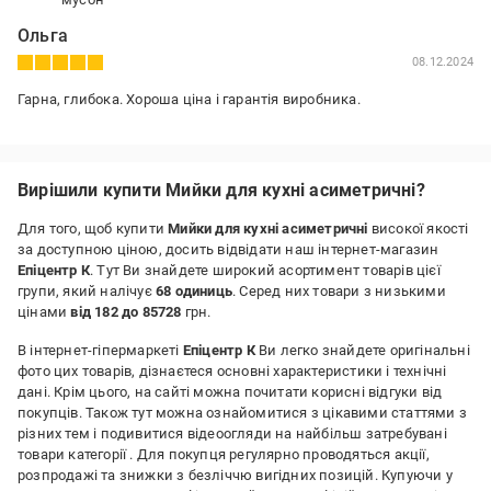
Ольга
08.12.2024
Гарна, глибока. Хороша ціна і гарантія виробника.
Вирішили купити Мийки для кухні асиметричні?
Для того, щоб купити
Мийки для кухні асиметричні
високої якості
за доступною ціною, досить відвідати наш інтернет-магазин
Епіцентр К
. Тут Ви знайдете широкий асортимент товарів цієї
групи, який налічує
68 одиниць
. Серед них товари з низькими
цінами
від 182 до 85728
грн.
В інтернет-гіпермаркеті
Епіцентр К
Ви легко знайдете оригінальні
фото цих товарів, дізнаєтеся основні характеристики і технічні
дані. Крім цього, на сайті можна почитати корисні відгуки від
покупців. Також тут можна ознайомитися з цікавими статтями з
різних тем і подивитися відеоогляди на найбільш затребувані
товари категорії
. Для покупця регулярно проводяться акції,
розпродажі та знижки з безліччю вигідних позицій. Купуючи у