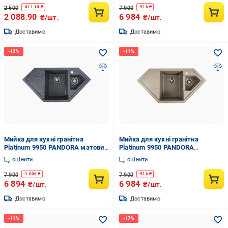
2 500
7 900
-
411.10
₴
-
916
₴
2 088.90
6 984
₴/шт.
₴/шт.
Доставимо
Доставимо
Мийка для кухні гранітна
Мийка для кухні гранітна
Platinum 9950 PANDORA матовий
Platinum 9950 PANDORA
(9950-7)
Титановий матовий (950-22)
оцінити
оцінити
7 900
7 900
-
1 006
₴
-
916
₴
6 894
6 984
₴/шт.
₴/шт.
Доставимо
Доставимо