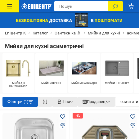
Епіцентр К
Каталог
Сантехніка 🚿
Мийки для кухні
асиме
Мийки для кухні асиметричні
МИЙКА З
МИЙКИ ВРІЗНІ
МИЙКИ НАКЛАДНІ
МИЙКИ З ГРАНІТУ
НЕРЖАВІЙКИ
Фільтри (1)
Ціна
Продавець
очистити 