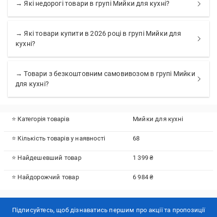
→ Які недорогі товари в групі Мийки для кухні?
→ Які товари купити в 2026 році в групі Мийки для
кухні?
→ Товари з безкоштовним самовивозом в групі Мийки
для кухні?
⭐ Категорія товарів
Мийки для кухні
⭐ Кількість товарів у наявності
68
⭐ Найдешевший товар
1 399 ₴
⭐ Найдорожчий товар
6 984 ₴
Підписуйтесь, щоб дізнаватись першим про акції та пропозиції