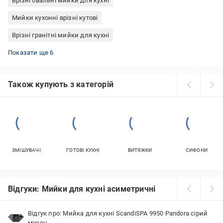
Врізні овальні мийки для кухні
Мийки кухонні врізні кутові
Врізні гранітні мийки для кухні
Кутові гранітні мийки для кухні
Гранітні круглі мийки для кухні
Врізні прямокутні мийки для кухні
Врізні круглі мийки для кухні
Врізні квадратні мийки для кухні
Гранітні прямокутні мийки для кухні
Показати ще 6
Також купують з категорій
ЗМІШУВАЧІ
ГОТОВІ КУХНІ
ВИТЯЖКИ
СИФОНИ
Відгуки: Мийки для кухні асиметричні
Відгук про: Мийка для кухні ScandiSPA 9950 Pandora сірий
мусон