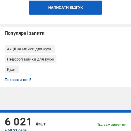
НАПИСАТИ ВІДГУК
Популярні запити
Акції на мийки для кухні
Недорогі мийки для кухні
Кухні
Мийки для кухні Water House
Мийка врізна
Кухонні мийки прямокутні
Мийки для кухні з композиту
Врізні прямокутні мийки для кухні
Показати ще 5
Підписуйтесь, щоб дізнаватись першим про акції та пропозиції
6 021
₴/шт.
Під замовлення
+ 60.21 бала
ПІДПИСАТИСЯ