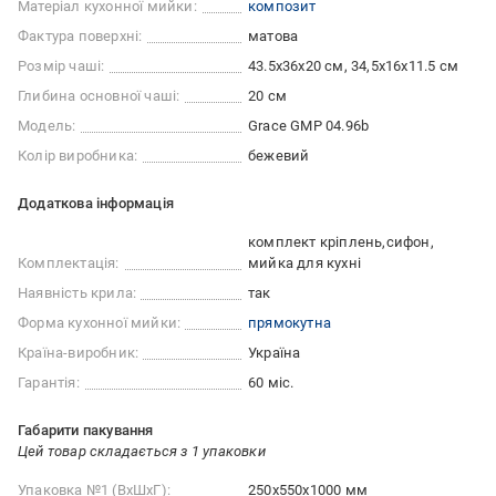
Матеріал кухонної мийки:
композит
Фактура поверхні:
матова
Розмір чаші:
43.5х36х20 см, 34,5х16х11.5 см
Глибина основної чаші:
20 см
Модель:
Grace GMP 04.96b
Колір виробника:
бежевий
Додаткова інформація
комплект кріплень
сифон
Комплектація:
мийка для кухні
Наявність крила:
так
Форма кухонної мийки:
прямокутна
Країна-виробник:
Україна
Гарантія:
60 міс.
Габарити пакування
Цей товар складається з 1 упаковки
Упаковка №1 (ВхШхГ):
250x550x1000 мм