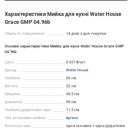
Характеристики Мийка для кухні Water House
Grace GMP 04.96b
Обмін та повернення:
14 днів з дня покупки
Основні характеристики Мийка для кухні Water House Grace GMP
04.96b
Ціна:
6 021 ₴/шт.
Бренд:
Water House
Глибина:
20 см
Висота:
22 см
Ширина:
49,5 см
Довжина:
95 см
Глибина додаткової чаші:
11,5 см
Тип установки мийки:
врізна
Кількість чаш:
одна основна + одна додаткова