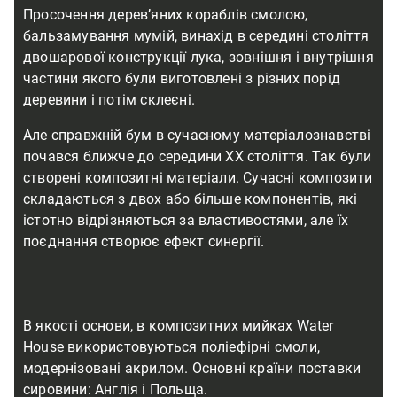
Просочення дерев’яних кораблів смолою,
бальзамування мумій, винахід в середині століття
двошарової конструкції лука, зовнішня і внутрішня
частини якого були виготовлені з різних порід
деревини і потім склеєні.
Але справжній бум в сучасному матеріалознавстві
почався ближче до середини ХХ століття. Так були
створені композитні матеріали. Сучасні композити
складаються з двох або більше компонентів, які
істотно відрізняються за властивостями, але їх
поєднання створює ефект синергії.
В якості основи, в композитних мийках Water
House використовуються поліефірні смоли,
модернізовані акрилом. Основні країни поставки
сировини: Англія і Польща.