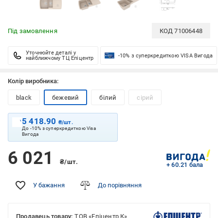
Під замовлення
КОД
71006448
Уточнюйте деталі у
-10% з суперкредиткою VISA Вигода
найближчому ТЦ Епіцентр
Колір виробника:
black
бежевий
білий
сірий
5 418.90
₴/шт.
До -10% з суперкредиткою Visa
Вигода
6 021
₴/шт.
+ 60.21 бала
У бажання
До порівняння
Продавець товару:
ТОВ «Епіцентр К»