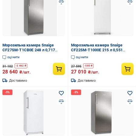
Морозильна камера Snaige
Морозильна камера Snaige
CF27SM-T1CB0E 248 л 0,717
CF22SM-T1000E 215 л 0,551
кВт·год 163 см Нержавіюча
кВт·год 145 см Білий (36522312)
оцінити
оцінити
сталь (36521795)
31 102
27 595
-
2 462
₴
-
585
₴
28 640
27 010
₴/шт.
₴/шт.
Доставимо
Доставимо