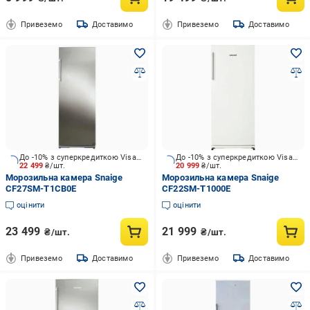
Привеземо
Доставимо
Привеземо
Доставимо
До -10% з суперкредиткою Visa Вигода
До -10% з суперкредиткою Visa Вигода
22 499
₴/шт.
20 999
₴/шт.
Морозильна камера Snaige
Морозильна камера Snaige
CF27SM-T1CB0E
CF22SM-T1000E
оцінити
оцінити
23 499
21 999
₴/шт.
₴/шт.
Привеземо
Доставимо
Привеземо
Доставимо