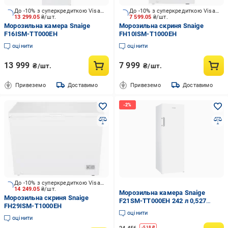
До -10% з суперкредиткою Visa Вигода
До -10% з суперкредиткою Visa Вигода
13 299.05
₴/шт.
7 599.05
₴/шт.
Морозильна камера Snaige
Морозильна скриня Snaige
F16ISM-TT000EH
FH10ISM-T1000EH
оцінити
оцінити
13 999
7 999
₴/шт.
₴/шт.
Привеземо
Доставимо
Привеземо
Доставимо
До -10% з суперкредиткою Visa Вигода
14 249.05
₴/шт.
Морозильна камера Snaige
Морозильна скриня Snaige
F21SM-TT000EH 242 л 0,527
FH29ISM-T1000EH
кВт·год 170 см Білий (36521830)
оцінити
оцінити
-
518
₴