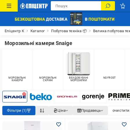
Епіцентр К
Каталог
Побутова техніка 📦
Велика побутова тех
Морозильні камери Snaige
МОРОЗИЛЬНІ
МОРОЗИЛЬНІ
ВБУДОВУВАНІ
NO FROST
КАМЕРИ
СКРИНІ
МОРОЗИЛКИ
Фільтри (1)
Ціна
Продавець
очистити 