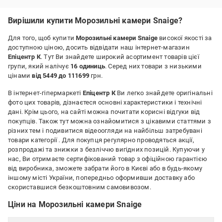
Недоліки:
НА РАЗІ,ВІДСУТІ.
Вирішили купити Морозильні камери Snaige?
Для того, щоб купити
Морозильні камери Snaige
високої якості за
доступною ціною, досить відвідати наш інтернет-магазин
Епіцентр К
. Тут Ви знайдете широкий асортимент товарів цієї
групи, який налічує
16 одиниць
. Серед них товари з низькими
цінами
від 5449 до 111699
грн.
В інтернет-гіпермаркеті
Епіцентр К
Ви легко знайдете оригінальні
фото цих товарів, дізнаєтеся основні характеристики і технічні
дані. Крім цього, на сайті можна почитати корисні відгуки від
покупців. Також тут можна ознайомитися з цікавими статтями з
різних тем і подивитися відеоогляди на найбільш затребувані
товари категорії
. Для покупця регулярно проводяться акції,
розпродажі та знижки з безліччю вигідних позицій. Купуючи у
нас, Ви отримаєте сертифікований товар з офіційною гарантією
від виробника, зможете забрати його в Києві або в будь-якому
іншому місті України, попередньо оформивши доставку або
скориставшися безкоштовним самовивозом.
Ціни на Морозильні камери Snaige