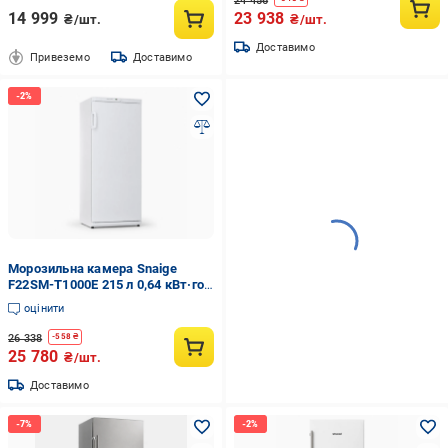
24 456
14 999
23 938
₴/шт.
₴/шт.
Доставимо
Привеземо
Доставимо
Морозильна камера Snaige
F22SM-T1000E 215 л 0,64 кВт·год
145 см Білий (36522135)
оцінити
26 338
-
558
₴
25 780
₴/шт.
Доставимо