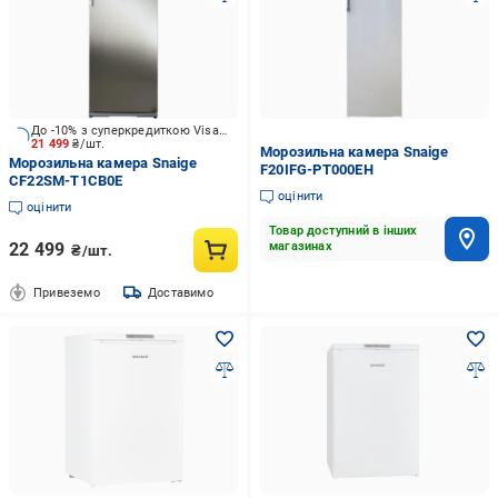
До -10% з суперкредиткою Visa Вигода
21 499
₴/шт.
Морозильна камера Snaige
Морозильна камера Snaige
F20IFG-PT000EH
CF22SM-T1CB0E
оцінити
оцінити
Товар доступний в інших
22 499
магазинах
₴/шт.
Привеземо
Доставимо