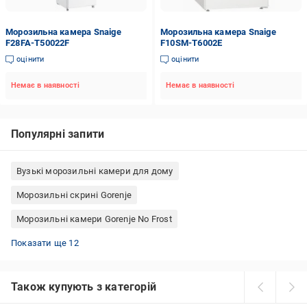
Морозильна камера Snaige
Морозильна камера Snaige
F28FA-T50022F
F10SM-T6002E
оцінити
оцінити
Немає в наявності
Немає в наявності
Популярні запити
Вузькі морозильні камери для дому
Морозильні скрині Gorenje
Морозильні камери Gorenje No Frost
Морозильні скрині горизонтальні
Морозильні скрині вертикальні
Морозильні камери Liebherr No Frost
Морозильні скрині EDLER
Морозильні камери PRIME Technics No Frost
Морозильні камери No Frost побутові
Морозильні скрині побутові
Морозильні камери Hisense No Frost
Морозильні камери Indesit No Frost
Морозильні камери горизонтальні побутові
Морозильні скрині Haier
Маленькі морозильні камери для дому
Показати ще 12
Також купують з категорій