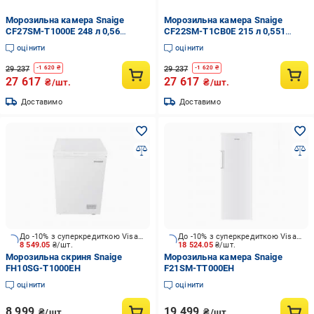
Морозильна камера Snaige
Морозильна камера Snaige
CF27SM-T1000E 248 л 0,56
CF22SM-T1CB0E 215 л 0,551
кВт·год 163 см Білий (36522094)
кВт·год 145 см Нержавіюча
оцінити
оцінити
сталь (36522153)
29 237
29 237
-
1 620
₴
-
1 620
₴
27 617
27 617
₴/шт.
₴/шт.
Доставимо
Доставимо
До -10% з суперкредиткою Visa Вигода
До -10% з суперкредиткою Visa Вигода
8 549.05
₴/шт.
18 524.05
₴/шт.
Морозильна скриня Snaige
Морозильна камера Snaige
FH10SG-T1000EH
F21SM-TT000EH
оцінити
оцінити
8 999
19 499
₴/шт.
₴/шт.