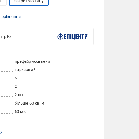
я
закритого типу
порівняння
нтр К»
префабрикований
каркасний
5
2
2 шт.
більше 60 кв. м
60 міс.
ру