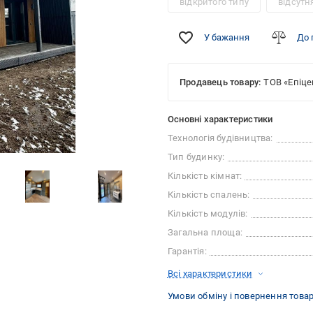
відкритого типу
відсутн
У бажання
До 
Продавець товару:
ТОВ «Епіце
Основні характеристики
Технологія будівництва:
Тип будинку:
Кількість кімнат:
Кількість спалень:
Кількість модулів:
Загальна площа:
Гарантія:
Всі характеристики
Умови обміну і повернення това