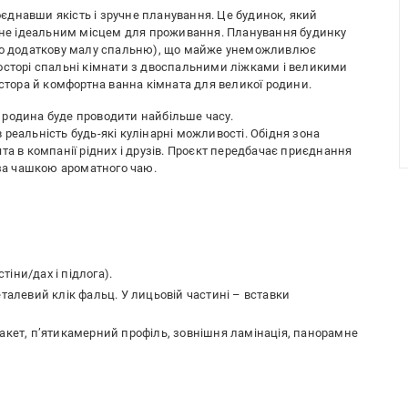
оєднавши якість і зручне планування. Це будинок, який
тане ідеальним місцем для проживання. Планування будинку
або додаткову малу спальню), що майже унеможливлює
осторі спальні кімнати з двоспальними ліжками і великими
ора й комфортна ванна кімната для великої родини.
ій родина буде проводити найбільше часу.
реальність будь-які кулінарні можливості. Обідня зона
та в компанії рідних і друзів. Проєкт передбачає приєднання
 за чашкою ароматного чаю.
іни/дах і підлога).
еталевий клік фальц. У лицьовій частині – вставки
пакет, п’ятикамерний профіль, зовнішня ламінація, панорамне