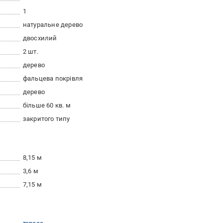
1
натуральне дерево
двосхилий
2 шт.
дерево
фальцева покрівля
дерево
більше 60 кв. м
закритого типу
8,15 м
3,6 м
7,15 м