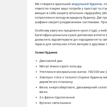
Ми створили ідеальний
модульний будинок
, п
повністю покриє ваші потреби у просторі та с
вміщає в себе закриту вітальню-гардеробну (
потрапляння холоду всередину будинку. Дві пр
шафами закриті роздвижними системами. Прост
Особливу увагу ми приділили кухні студії, у як
Багатофункціональна кухня допоможе втілити в 
дозволить відсвяткувати дні народження та свя
тераси для затишних літніх вечорів із друзями
Ззовні будинок
Двосхилий дах.
Метал темно-сірого кольору.
Утеплення мінеральною ватою 150/200 мм (ст
Зовнішні стіни з тильної сторони будинку м
дерев’яного планкену.
Вікна: енергозберігаючі, двокамерний скло
вікно.
3-х фазне підключення.
Вуличні світильники.