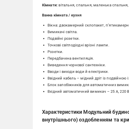
Кімнати:
вітальня, спальня, маленька спальня,
Ванна кімната / к
ухня
Вікна: двокамерний склопакет, п’ятикамерн
Вимикачі світла.
Подвійні розетки.
Точкові світлодіодні врізні лампи.
Розетки.
Передбачена вентиляція.
Виведення чорнової сантехніки.
Вводи і виходи води й електрики.
Ввідний кабель – мідний дріт із подвійною 
Блок запобіжників для автоматичних вимикач
Вхідний автоматичний вимикач – 25 А, 220 В
Характеристики Модульний будино
внутрішнього) оздобленням та кр