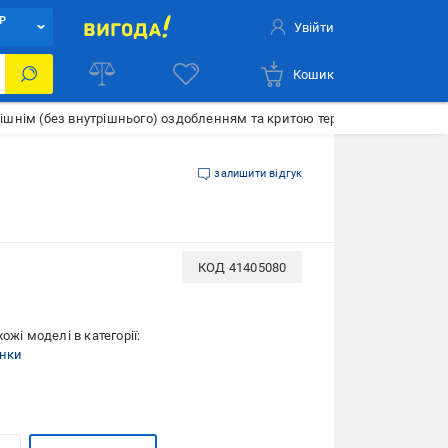
Р
Увійти
Кошик
шнім (без внутрішнього) оздобленням та критою терасою 12 м
залишити відгук
КОД
41405080
ожі моделі в категорії:
инки