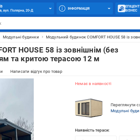
ЇВ
ЕПІЦЕНТ
ІНФОРМАЦІЯ
в, вул. Полярна, 20-Д
БІЗНЕС
Модульні будинки
Модульний будинок COMFORT HOUSE 58 із зовні
RT HOUSE 58 із зовнішнім (без
ям та критою терасою 12 м
ки
Написати відгук про товар
Немає в наявності
Переглянути сх
Модульні буд
Наявність тераси: