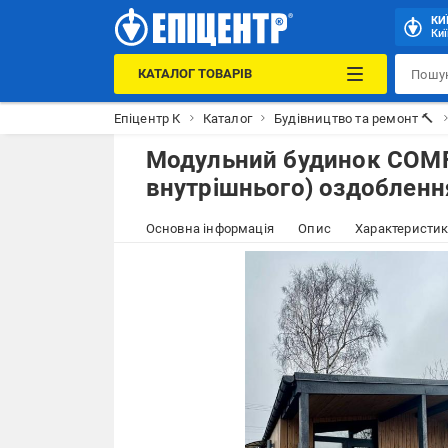
КИ
Киї
КАТАЛОГ ТОВАРІВ
Епіцентр К
Каталог
Будівництво та ремонт 🔨
Модульний будинок COMFO
внутрішнього) оздобленн
Основна інформація
Опис
Характеристи