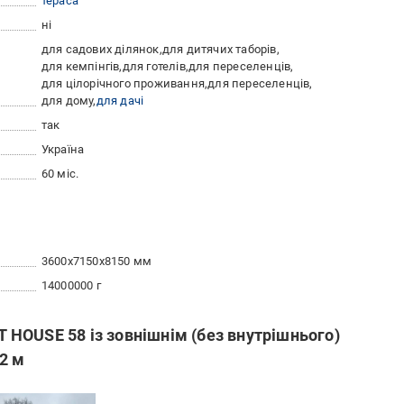
тераса
ні
для садових ділянок
для дитячих таборів
для кемпінгів
для готелів
для переселенців
для цілорічного проживання
для переселенців
для дому
для дачі
так
Україна
60 міс.
3600x7150x8150 мм
14000000 г
HOUSE 58 із зовнішнім (без внутрішнього)
2 м