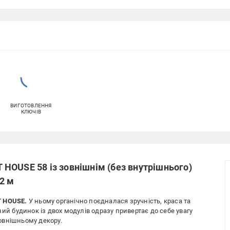
ВИГОТОВЛЕННЯ
КЛЮЧІВ
HOUSE 58 із зовнішнім (без внутрішнього)
2 м
 HOUSE.
У ньому органічно поєдналася зручність, краса та
ний будинок із двох модулів одразу привертає до себе увагу
овнішньому декору.