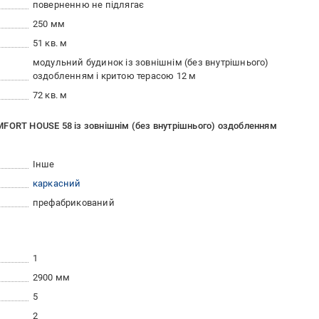
поверненню не підлягає
250 мм
51 кв. м
модульний будинок із зовнішнім (без внутрішнього)
оздобленням і критою терасою 12 м
72 кв. м
FORT HOUSE 58 із зовнішнім (без внутрішнього) оздобленням
Інше
каркасний
префабрикований
1
2900 мм
5
2