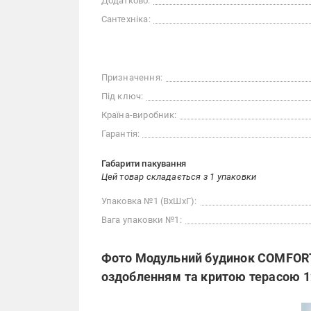
Додатково:
Сантехніка:
Призначення:
Під ключ:
Країна-виробник:
Гарантія:
Габарити пакування
Цей товар складається з 1 упаковки
Упаковка №1 (ВхШхГ):
Вага упаковки №1:
Фото Модульний будинок COMFORT 
оздобленням та критою терасою 1