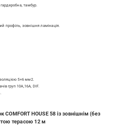
 гардеробна, тамбур.
ий профіль, зовнішня ламінація.
ізоляцією 5×6 мм2.
ів груп 10А,16А, DIF.
.
к COMFORT HOUSE 58 із зовнішнім (без
итою терасою 12 м