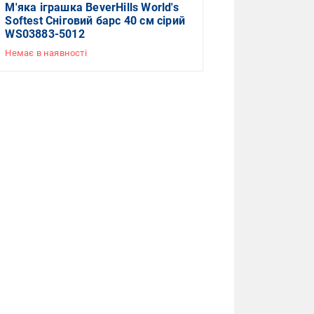
М'яка іграшка BeverHills World's
Softest Сніговий барс 40 см сірий
WS03883-5012
Немає в наявності