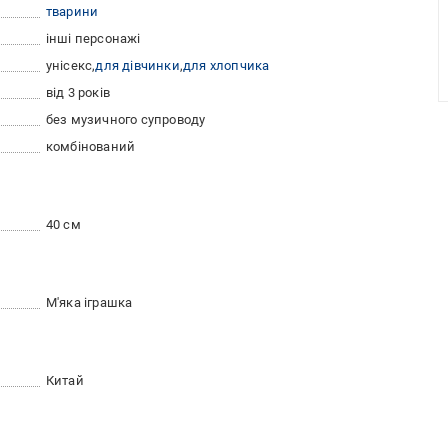
тварини
інші персонажі
унісекс
для дівчинки
для хлопчика
від 3 років
без музичного супроводу
комбінований
40 см
М'яка іграшка
Китай