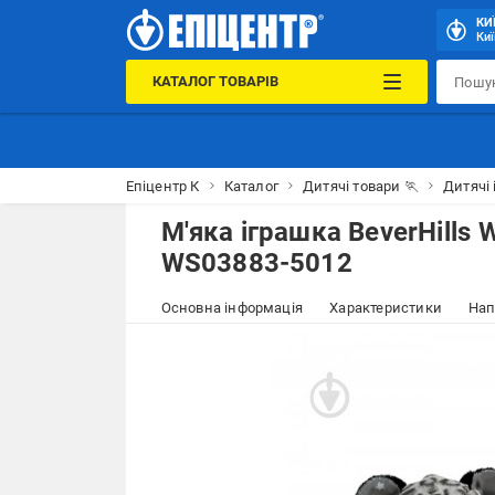
КИ
Киї
КАТАЛОГ ТОВАРІВ
Епіцентр К
Каталог
Дитячі товари 🏃
Дитячі 
М'яка іграшка BeverHills W
WS03883-5012
Основна інформація
Характеристики
Нап