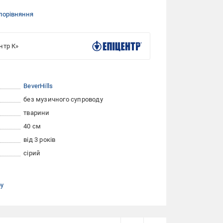
порівняння
нтр К»
BeverHills
без музичного супроводу
тварини
40 см
від 3 років
сірий
ру