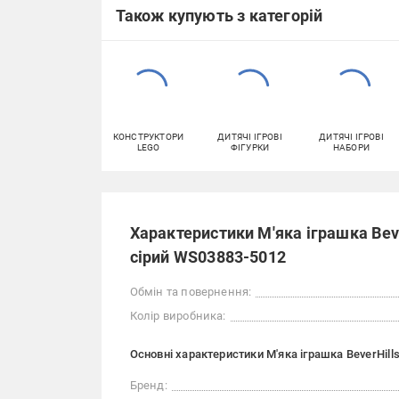
Також купують з категорій
КОНСТРУКТОРИ
ДИТЯЧІ ІГРОВІ
ДИТЯЧІ ІГРОВІ
LEGO
ФІГУРКИ
НАБОРИ
Характеристики М'яка іграшка Bever
сірий WS03883-5012
Обмін та повернення:
Колір виробника:
Основні характеристики М'яка іграшка BeverHills
Бренд: