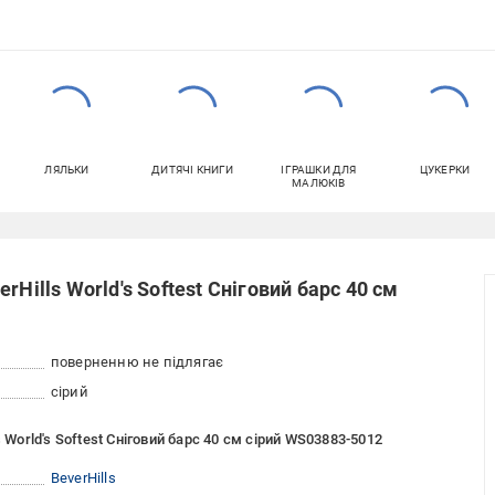
ЛЯЛЬКИ
ДИТЯЧІ КНИГИ
ІГРАШКИ ДЛЯ
ЦУКЕРКИ
МАЛЮКІВ
Hills World's Softest Сніговий барс 40 см
поверненню не підлягає
сірий
 World's Softest Сніговий барс 40 см сірий WS03883-5012
BeverHills