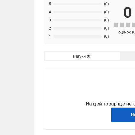
5
(0)
0
4
(0)
3
(0)
2
(0)
оцінок
(
1
(0)
відгуки
На цей товар ще не 
Н