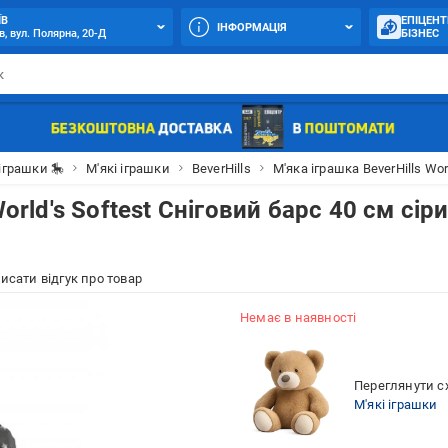
ЇВ
ЕПІЦЕНТ
ІНФОРМАЦІЯ
в, вул. Полярна, 20-Д
БІЗНЕС
іграшки 🎠
М'які іграшки
BeverHills
М'яка іграшка BeverHills Wo
orld's Softest Сніговий барс 40 см сір
исати відгук про товар
Немає в наявності
Переглянути сх
М'які іграшки