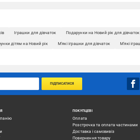
ів
Іграшки для дівчаток
Подарунки на Новий рік для дівчаток
унки дітям на Новий рік
М'які іграшки для дівчаток
М'які ігр
ПІДПИСАТИСЯ
ІЯ
ПОКУПЦЕВІ
мпанію
Оплата
Розстрочка та оплата частинами
ти
Доставка і самовивіз
ї
Повернення товару