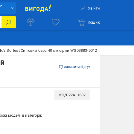
Р
Увійти
Кошик
rld's Softest Сніговий барс 40 см сірий WS03883-5012
ий
залишити відгук
КОД
22411382
ожі моделі в категорії: