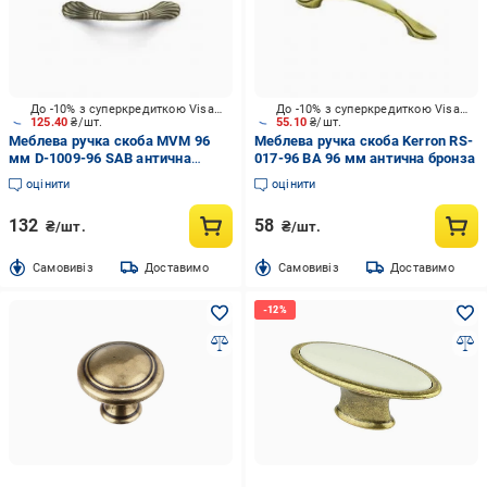
До -10% з суперкредиткою Visa Вигода
До -10% з суперкредиткою Visa Вигода
125.40
₴/шт.
55.10
₴/шт.
Меблева ручка скоба MVM 96
Меблева ручка скоба Kerron RS-
мм D-1009-96 SAB антична
017-96 BA 96 мм антична бронза
бронза
оцінити
оцінити
132
58
₴/шт.
₴/шт.
Cамовивіз
Доставимо
Cамовивіз
Доставимо