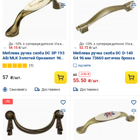
До -10% з суперкредиткою Visa Вигода
До -10% з суперкредиткою Visa Вигода
54.15
₴/шт.
52.72
₴/шт.
Меблева ручка скоба DC DP 193
Меблева ручка скоба DC D-140
AB/MLK Золотий Орнамент 96
G4 96 мм 73660 антична бронза
мм антична бронза
1
оцінити
60
-
4.50
₴
57
₴/шт.
55.50
₴/шт.
Cамовивіз
Доставимо
Доставимо