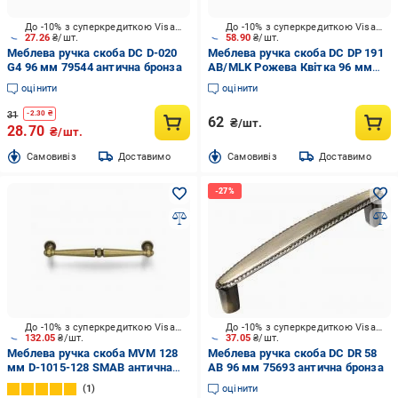
До -10% з суперкредиткою Visa Вигода
До -10% з суперкредиткою Visa Вигода
27.26
₴/шт.
58.90
₴/шт.
Меблева ручка скоба DC D-020
Меблева ручка скоба DC DP 191
G4 96 мм 79544 антична бронза
AB/MLK Рожева Квітка 96 мм
антична бронза
оцінити
оцінити
31
-
2.30
₴
62
₴/шт.
28.70
₴/шт.
Cамовивіз
Доставимо
Cамовивіз
Доставимо
До -10% з суперкредиткою Visa Вигода
До -10% з суперкредиткою Visa Вигода
132.05
₴/шт.
37.05
₴/шт.
Меблева ручка скоба MVM 128
Меблева ручка скоба DC DR 58
мм D-1015-128 SMAB антична
AB 96 мм 75693 антична бронза
бронза
1
оцінити