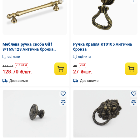
Меблева ручка скоба Giff
Ручка Крапля KT0105 Антична
8/169/128 Антична бронза
бронза
(120162)
оцінити
оцінити
141.57
30
-
12.87
₴
-
3
₴
128.70
27
₴/шт.
₴/шт.
Доставимо
Доставимо