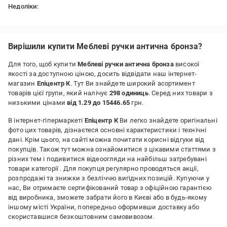
Недоліки:
поки не виявила
Вирішили купити Меблеві ручки антична бронза?
Для того, щоб купити
Меблеві ручки антична бронза
високої
якості за доступною ціною, досить відвідати наш інтернет-
магазин
Епіцентр К
. Тут Ви знайдете широкий асортимент
товарів цієї групи, який налічує
298 одиниць
. Серед них товари з
низькими цінами
від 1.29 до 15446.65
грн.
В інтернет-гіпермаркеті
Епіцентр К
Ви легко знайдете оригінальні
фото цих товарів, дізнаєтеся основні характеристики і технічні
дані. Крім цього, на сайті можна почитати корисні відгуки від
покупців. Також тут можна ознайомитися з цікавими статтями з
різних тем і подивитися відеоогляди на найбільш затребувані
товари категорії
. Для покупця регулярно проводяться акції,
розпродажі та знижки з безліччю вигідних позицій. Купуючи у
нас, Ви отримаєте сертифікований товар з офіційною гарантією
від виробника, зможете забрати його в Києві або в будь-якому
іншому місті України, попередньо оформивши доставку або
скориставшися безкоштовним самовивозом.