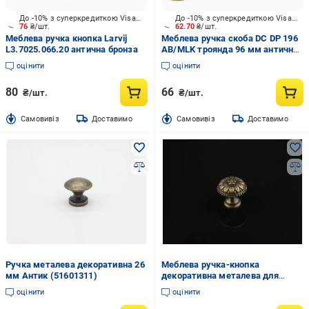
До -10% з суперкредиткою Visa Вигода
До -10% з суперкредиткою Visa Вигода
76
₴/шт.
62.70
₴/шт.
Меблева ручка кнопка Larvij
Меблева ручка скоба DC DP 196
L3.7025.066.20 антична бронза
AB/MLK троянда 96 мм антична
бронза
оцінити
оцінити
80
66
₴/шт.
₴/шт.
Cамовивіз
Доставимо
Cамовивіз
Доставимо
Ручка металева декоративна 26
Меблева ручка-кнопка
мм Антик (51601311)
декоративна металева для
скриньок і скринь 27х26 мм
оцінити
оцінити
Антична Бронзовий (B-106-2)