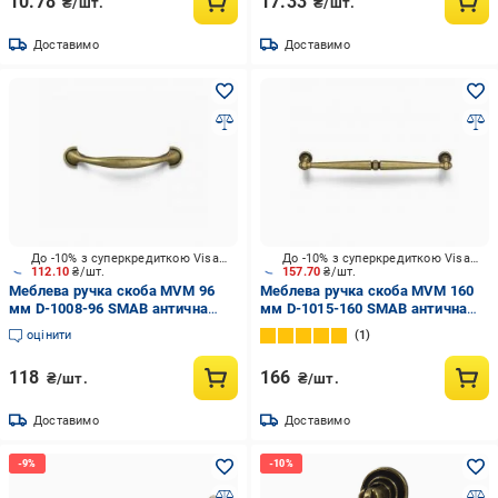
10.78
17.33
₴/шт.
₴/шт.
Доставимо
Доставимо
До -10% з суперкредиткою Visa Вигода
До -10% з суперкредиткою Visa Вигода
112.10
₴/шт.
157.70
₴/шт.
Меблева ручка скоба MVM 96
Меблева ручка скоба MVM 160
мм D-1008-96 SMAB антична
мм D-1015-160 SMAB антична
бронза
бронза
оцінити
1
118
166
₴/шт.
₴/шт.
Доставимо
Доставимо