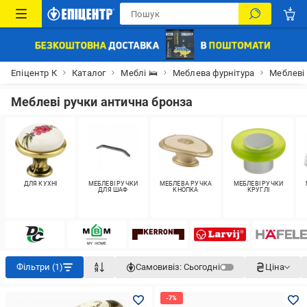
Епіцентр К
Каталог
Меблі 🛌
Меблева фурнітура
Меблеві
Меблеві ручки антична бронза
ДЛЯ КУХНІ
МЕБЛЕВІ РУЧКИ
МЕБЛЕВА РУЧКА
МЕБЛЕВІ РУЧКИ
ДЛЯ ШАФ
КНОПКА
КРУГЛІ
Фільтри (1)
Самовивіз:
Сьогодні
Ціна