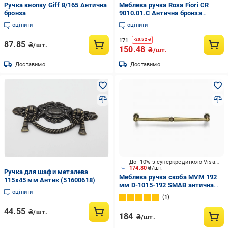
Ручка кнопку Giff 8/165 Антична
Меблева ручка Rosa Fiori CR
бронза
9010.01.C Антична бронза
(11801)
оцінити
оцінити
171
-
20.52
₴
87.85
₴/шт.
150.48
₴/шт.
Доставимо
Доставимо
До -10% з суперкредиткою Visa Вигода
174.80
₴/шт.
Ручка для шафи металева
Меблева ручка скоба MVM 192
115х45 мм Антик (51600618)
мм D-1015-192 SMAB антична
оцінити
бронза
1
44.55
₴/шт.
184
₴/шт.