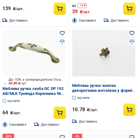
54
-
15
₴
139
₴/шт.
39
₴/шт.
Доставимо
Cамовивіз
Доставимо
До -10% з суперкредиткою Visa Вигода
60.80
₴/шт.
Меблева ручка-кнопка
Меблева ручка скоба DC DP 192
декоративна металева у формі
AB/MLK Троянда Коричнева 96
бджоли 30х18 мм Антична
оцінити
мм антична бронза
Бронзовий (C-372-7)
оцінити
10.78
₴/шт.
64
₴/шт.
Доставимо
Cамовивіз
Доставимо