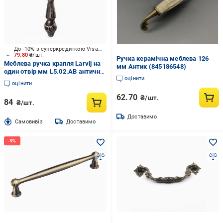
До -10% з суперкредиткою Visa Вигода
79.80
₴/шт.
Ручка керамічна меблева 126
Меблева ручка крапля Larvij на
мм Антик (845186548)
один отвір мм L5.02.AB антична
оцінити
бронза
оцінити
62.70
₴/шт.
84
₴/шт.
Доставимо
Cамовивіз
Доставимо