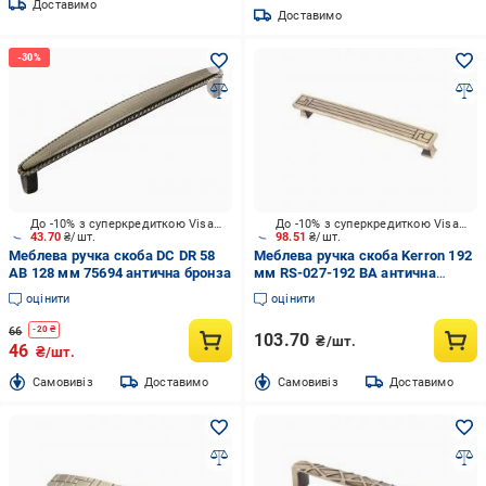
Доставимо
Доставимо
До -10% з суперкредиткою Visa Вигода
До -10% з суперкредиткою Visa Вигода
43.70
₴/шт.
98.51
₴/шт.
Меблева ручка скоба DC DR 58
Меблева ручка скоба Kerron 192
AB 128 мм 75694 антична бронза
мм RS-027-192 BA антична
бронза
оцінити
оцінити
66
-
20
₴
103.70
₴/шт.
46
₴/шт.
Cамовивіз
Доставимо
Cамовивіз
Доставимо