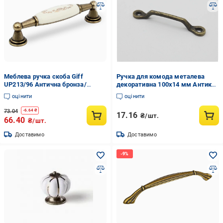
Меблева ручка скоба Giff
Ручка для комода металева
UP213/96 Антична бронза/
декоративна 100х14 мм Антик
Порцеляна (07233)
(344086597)
оцінити
оцінити
73.04
-
6.64
₴
17.16
₴/шт.
66.40
₴/шт.
Доставимо
Доставимо