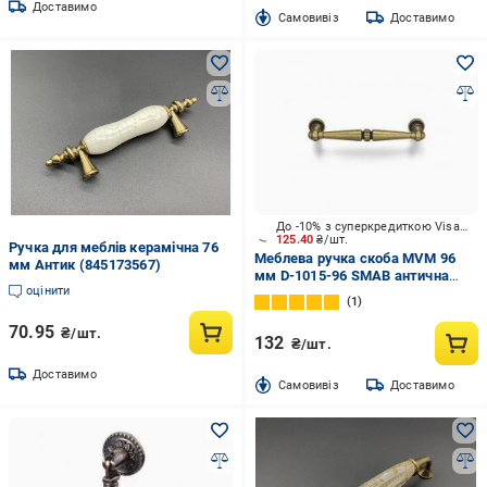
Доставимо
Cамовивіз
Доставимо
До -10% з суперкредиткою Visa Вигода
125.40
₴/шт.
Ручка для меблів керамічна 76
Меблева ручка скоба MVM 96
мм Антик (845173567)
мм D-1015-96 SMAB антична
оцінити
бронза
1
70.95
₴/шт.
132
₴/шт.
Доставимо
Cамовивіз
Доставимо