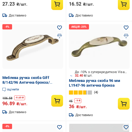
27.23
16.52
₴/шт.
₴/шт.
Доставимо
Доставимо
До -10% з суперкредиткою Visa Вигода
32.40
₴/шт.
Меблева ручка скоба Giff
Меблева ручка скоба 96 мм
8/142/96 Антична бронза/
L1947-96 антична бронза
Порцеляна (26763)
оцінити
4
106.58
-
9.69
₴
45
-
9
₴
96.89
₴/шт.
36
₴/шт.
Доставимо
Доставимо