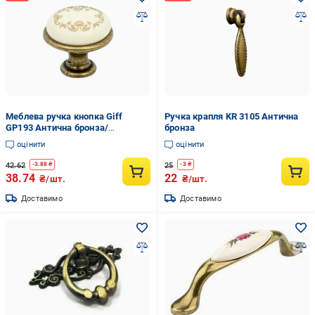
Меблева ручка кнопка Giff
Ручка крапля KR 3105 Антична
GP193 Антична бронза/
бронза
Порцеляна (06768)
оцінити
оцінити
42.62
25
-
3.88
₴
-
3
₴
38.74
22
₴/шт.
₴/шт.
Доставимо
Доставимо