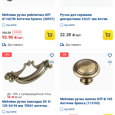
Меблева ручка рейлінгова Giff
Ручка для скриньки
8/162/96 Антична бронза (26921)
декоративна 32х21 мм Антик
(344120980)
оцінити
оцінити
103.29
-
9.39
₴
22.28
₴/шт.
93.90
₴/шт.
Доставимо
Доставимо
До -10% з суперкредиткою Visa Вигода
58.90
₴/шт.
Меблева ручка кнопка Giff 8/165
Меблева ручка накладна DC D-
Антична бронза (113163)
125 G4 96 мм 70541 антична
оцінити
бронза
оцінити