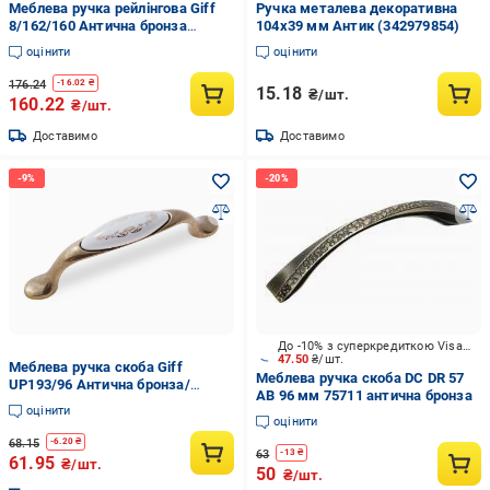
Меблева ручка рейлінгова Giff
Ручка металева декоративна
8/162/160 Антична бронза
104х39 мм Антик (342979854)
(26920)
оцінити
оцінити
176.24
-
16.02
₴
15.18
₴/шт.
160.22
₴/шт.
Доставимо
Доставимо
До -10% з суперкредиткою Visa Вигода
47.50
₴/шт.
Меблева ручка скоба Giff
Меблева ручка скоба DC DR 57
UP193/96 Антична бронза/
AB 96 мм 75711 антична бронза
Порцеляна (06779)
оцінити
оцінити
68.15
-
6.20
₴
63
-
13
₴
61.95
₴/шт.
50
₴/шт.