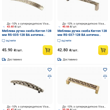
До -10% з суперкредиткою Visa Вигода
До -10% з суперкредиткою Visa Вигода
43.60
₴/шт.
40.66
₴/шт.
Меблева ручка скоба Kerron 128
Меблева ручка скоба Kerron 128
мм RS-035-128 BA антична
мм RS-037-128 BA антична
бронза
бронза
оцінити
оцінити
45.90
42.80
₴/шт.
₴/шт.
Доставимо
Доставимо
До -10% з суперкредиткою Visa Вигода
До -10% з суперкредиткою Visa Вигода
41.42
₴/шт.
50.06
₴/шт.