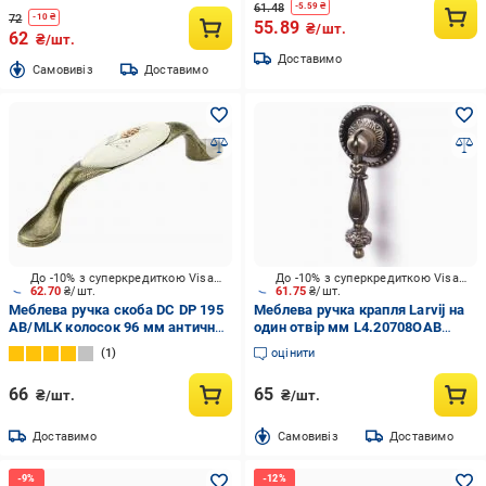
61.48
-
5.59
₴
72
-
10
₴
55.89
₴/шт.
62
₴/шт.
Доставимо
Cамовивіз
Доставимо
До -10% з суперкредиткою Visa Вигода
До -10% з суперкредиткою Visa Вигода
62.70
₴/шт.
61.75
₴/шт.
Меблева ручка скоба DC DP 195
Меблева ручка крапля Larvij на
AB/MLK колосок 96 мм антична
один отвір мм L4.20708OAB
бронза
антична бронза
1
оцінити
66
65
₴/шт.
₴/шт.
Доставимо
Cамовивіз
Доставимо