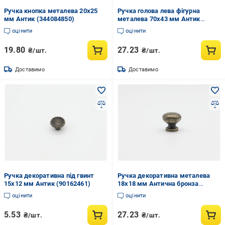
Ручка кнопка металева 20х25
Ручка голова лева фігурна
мм Антик (344084850)
металева 70х43 мм Антик
(89585222)
оцінити
оцінити
19.80
27.23
₴/шт.
₴/шт.
Доставимо
Доставимо
Ручка декоративна під гвинт
Ручка декоративна металева
15х12 мм Антик (90162461)
18х18 мм Антична бронза
(90971224)
оцінити
оцінити
5.53
27.23
₴/шт.
₴/шт.