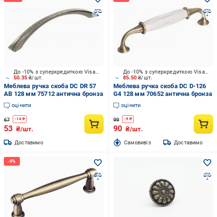
До -10% з суперкредиткою Visa Вигода
До -10% з суперкредиткою Visa Вигода
50.35
₴/шт.
85.50
₴/шт.
Меблева ручка скоба DC DR 57
Меблева ручка скоба DC D-126
AB 128 мм 75712 антична бронза
G4 128 мм 70652 антична бронза
оцінити
оцінити
67
99
-
14
₴
-
9
₴
53
90
₴/шт.
₴/шт.
Доставимо
Cамовивіз
Доставимо