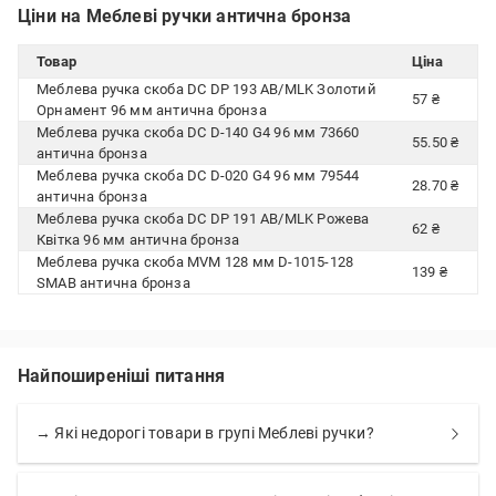
Ціни на Меблеві ручки антична бронза
Товар
Ціна
Меблева ручка скоба DC DP 193 AB/MLK Золотий
57 ₴
Орнамент 96 мм антична бронза
Меблева ручка скоба DC D-140 G4 96 мм 73660
55.50 ₴
антична бронза
Меблева ручка скоба DC D-020 G4 96 мм 79544
28.70 ₴
антична бронза
Меблева ручка скоба DC DP 191 AB/MLK Рожева
62 ₴
Квітка 96 мм антична бронза
Меблева ручка скоба MVM 128 мм D-1015-128
139 ₴
SMAB антична бронза
Найпоширеніші питання
→ Які недорогі товари в групі Меблеві ручки?