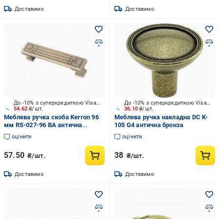
Доставимо
Доставимо
До -10% з суперкредиткою Visa Вигода
До -10% з суперкредиткою Visa Вигода
54.62
₴/шт.
36.10
₴/шт.
Меблева ручка скоба Kerron 96
Меблева ручка накладна DC K-
мм RS-027-96 BA антична
105 G4 антична бронза
бронза
оцінити
оцінити
57.50
38
₴/шт.
₴/шт.
Доставимо
Доставимо