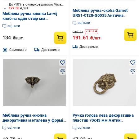
До -10% з суперкредиткою Visa Вигода
127.30
₴/шт.
Меблева ручка-скоба Gamet
Меблева ручка кнопка Larvij
UR51-0128-G0035 Антична
кноб на один отвір мм
бронза
оцінити
L4.knob02WH білий/ антична
оцінити
бронза
210.77
-
19.16
₴
134
191.61
₴/шт.
₴/шт.
Доставимо
Cамовивіз
Доставимо
Меблева ручка-кнопка
Ручка голова лева декоративна
декоративна металева у формі
пластик 70х43 мм Антик
голови слона 33х13 мм Антична
(464695880)
оцінити
оцінити
Бронзовий (C-372-6)