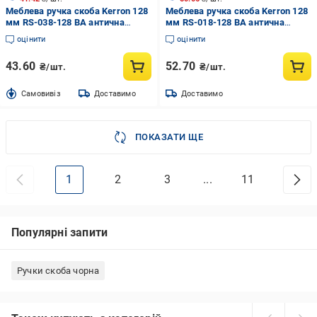
Меблева ручка скоба Kerron 128
Меблева ручка скоба Kerron 128
мм RS-038-128 BA антична
мм RS-018-128 BA антична
бронза
бронза
оцінити
оцінити
43.60
52.70
₴/шт.
₴/шт.
Cамовивіз
Доставимо
Доставимо
ПОКАЗАТИ ЩЕ
1
2
3
...
11
Популярні запити
Ручки скоба чорна