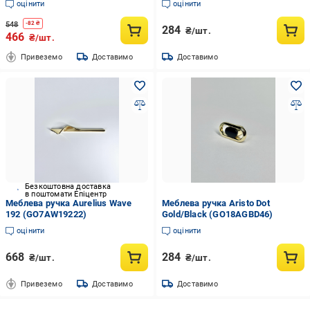
оцінити
оцінити
548
-
82
₴
284
₴/шт.
466
₴/шт.
Привеземо
Доставимо
Доставимо
Безкоштовна доставка
в поштомати Епіцентр
Меблева ручка Aurelius Wave
Меблева ручка Aristo Dot
192 (GO7AW19222)
Gold/Black (GO18AGBD46)
оцінити
оцінити
668
284
₴/шт.
₴/шт.
Привеземо
Доставимо
Доставимо