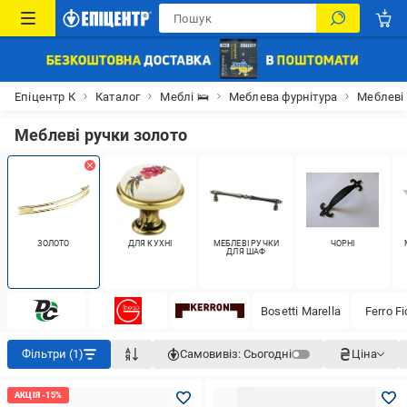
Епіцентр К
Каталог
Меблі 🛌
Меблева фурнітура
Меблеві
Меблеві ручки золото
ЗОЛОТО
ДЛЯ КУХНІ
МЕБЛЕВІ РУЧКИ
ЧОРНІ
ДЛЯ ШАФ
Bosetti Marella
Ferro Fi
Фільтри (1)
Самовивіз:
Сьогодні
Ціна