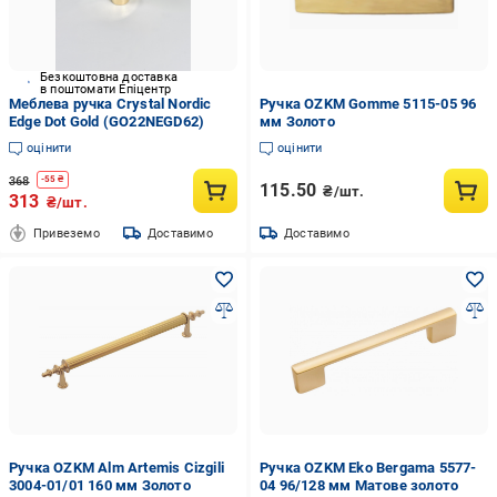
Безкоштовна доставка
в поштомати Епіцентр
Меблева ручка Crystal Nordic
Ручка OZKM Gomme 5115-05 96
Edge Dot Gold (GO22NEGD62)
мм Золото
оцінити
оцінити
368
-
55
₴
115.50
₴/шт.
313
₴/шт.
Привеземо
Доставимо
Доставимо
Ручка OZKM Alm Artemis Cizgili
Ручка OZKM Eko Bergama 5577-
3004-01/01 160 мм Золото
04 96/128 мм Матове золото