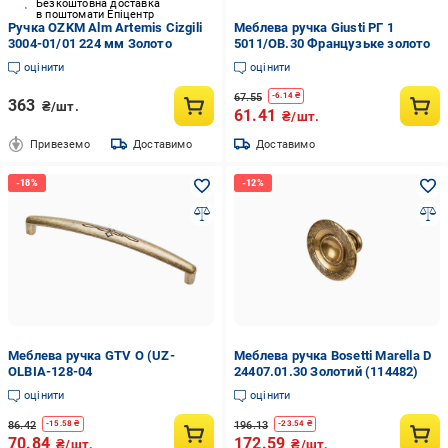
Безкоштовна доставка
в поштомати Епіцентр
Ручка OZKM Alm Artemis Cizgili
Меблева ручка Giusti РГ 1
3004-01/01 224 мм Золото
5011/OB.30 Французьке золото
оцінити
оцінити
67.55
-
6.14
₴
363
₴/шт.
61.41
₴/шт.
Привеземо
Доставимо
Доставимо
Меблева ручка GTV O (UZ-
Меблева ручка Bosetti Marella D
OLBIA-128-04
24407.01.30 Золотий (114482)
оцінити
оцінити
86.42
196.13
-
15.58
₴
-
23.54
₴
70.84
172.59
₴/шт.
₴/шт.