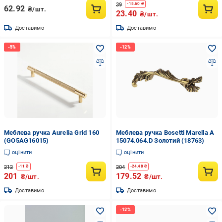
39
-
15.60
₴
62.92
₴/шт.
23.40
₴/шт.
Доставимо
Доставимо
Меблева ручка Aurelia Grid 160
Меблева ручка Bosetti Marella A
(GO5AG16015)
15074.064.D Золотий (18763)
оцінити
оцінити
212
204
-
11
₴
-
24.48
₴
201
179.52
₴/шт.
₴/шт.
Доставимо
Доставимо