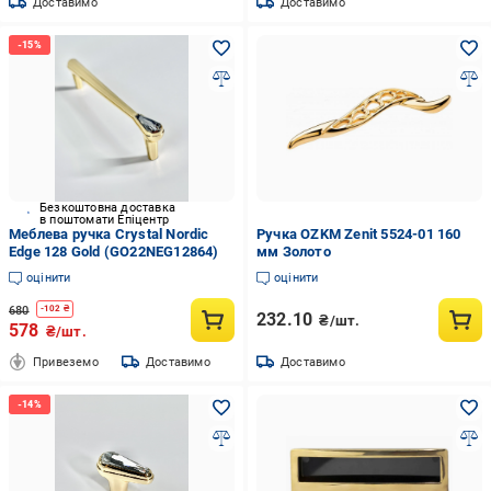
Доставимо
Доставимо
Безкоштовна доставка
в поштомати Епіцентр
Меблева ручка Crystal Nordic
Ручка OZKM Zenit 5524-01 160
Edge 128 Gold (GO22NEG12864)
мм Золото
оцінити
оцінити
680
-
102
₴
232.10
₴/шт.
578
₴/шт.
Привеземо
Доставимо
Доставимо