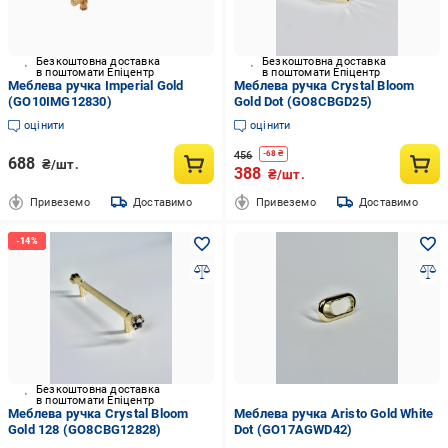
Безкоштовна доставка
Безкоштовна доставка
в поштомати Епіцентр
в поштомати Епіцентр
Меблева ручка Imperial Gold
Меблева ручка Crystal Bloom
(GO10IMG12830)
Gold Dot (GO8CBGD25)
оцінити
оцінити
456
-
68
₴
688
₴/шт.
388
₴/шт.
Привеземо
Доставимо
Привеземо
Доставимо
Безкоштовна доставка
в поштомати Епіцентр
Меблева ручка Crystal Bloom
Меблева ручка Aristo Gold White
Gold 128 (GO8CBG12828)
Dot (GO17AGWD42)