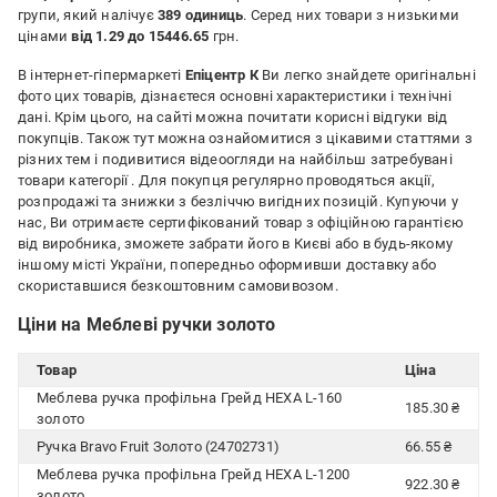
групи, який налічує
389 одиниць
. Серед них товари з низькими
цінами
від 1.29 до 15446.65
грн.
В інтернет-гіпермаркеті
Епіцентр К
Ви легко знайдете оригінальні
фото цих товарів, дізнаєтеся основні характеристики і технічні
дані. Крім цього, на сайті можна почитати корисні відгуки від
покупців. Також тут можна ознайомитися з цікавими статтями з
різних тем і подивитися відеоогляди на найбільш затребувані
товари категорії
. Для покупця регулярно проводяться акції,
розпродажі та знижки з безліччю вигідних позицій. Купуючи у
нас, Ви отримаєте сертифікований товар з офіційною гарантією
від виробника, зможете забрати його в Києві або в будь-якому
іншому місті України, попередньо оформивши доставку або
скориставшися безкоштовним самовивозом.
Ціни на Меблеві ручки золото
Товар
Ціна
Меблева ручка профільна Грейд HEXA L-160
185.30 ₴
золото
Ручка Bravo Fruit Золото (24702731)
66.55 ₴
Меблева ручка профільна Грейд HEXA L-1200
922.30 ₴
золото