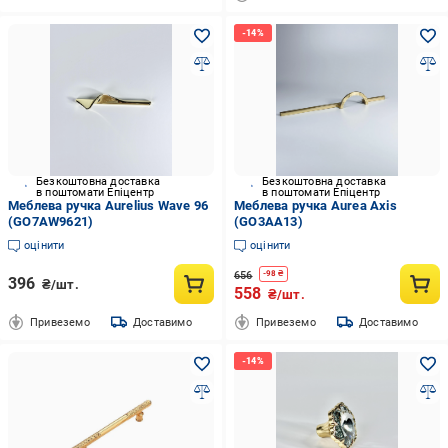
Безкоштовна доставка
Безкоштовна доставка
в поштомати Епіцентр
в поштомати Епіцентр
Меблева ручка Aurelius Wave 96
Меблева ручка Aurea Axis
(GO7AW9621)
(GO3AA13)
оцінити
оцінити
656
-
98
₴
396
₴/шт.
558
₴/шт.
Привеземо
Доставимо
Привеземо
Доставимо