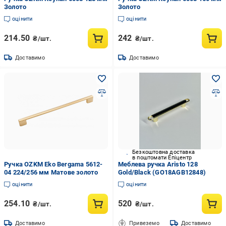
Золото
Золото
оцінити
оцінити
214.50
242
₴/шт.
₴/шт.
Доставимо
Доставимо
Безкоштовна доставка
в поштомати Епіцентр
Ручка OZKM Eko Bergama 5612-
Меблева ручка Aristo 128
04 224/256 мм Матове золото
Gold/Black (GO18AGB12848)
оцінити
оцінити
254.10
520
₴/шт.
₴/шт.
Доставимо
Привеземо
Доставимо