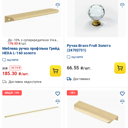
До -10% з суперкредиткою Visa Вигода
176.03
₴/шт.
Ручка Bravo Fruit Золото
Меблева ручка профільна Грейд
(24702731)
HEXA L-160 золото
оцінити
оцінити
66.55
₴/шт.
218
-
32.70
₴
185.30
₴/шт.
Доставимо
Доставка недоступна