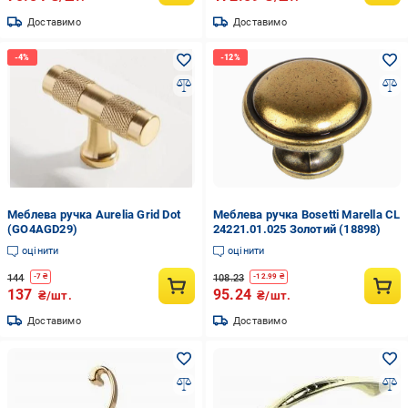
Доставимо
Доставимо
Меблева ручка Aurelia Grid Dot
Меблева ручка Bosetti Marella CL
(GO4AGD29)
24221.01.025 Золотий (18898)
оцінити
оцінити
144
108.23
-
7
₴
-
12.99
₴
137
95.24
₴/шт.
₴/шт.
Доставимо
Доставимо