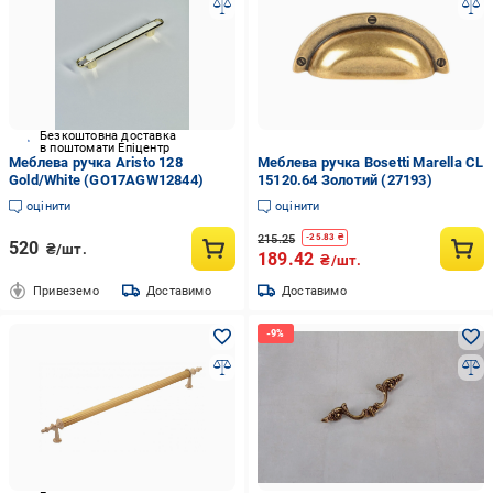
Безкоштовна доставка
в поштомати Епіцентр
Меблева ручка Aristo 128
Меблева ручка Bosetti Marella CL
Gold/White (GO17AGW12844)
15120.64 Золотий (27193)
оцінити
оцінити
215.25
-
25.83
₴
520
₴/шт.
189.42
₴/шт.
Привеземо
Доставимо
Доставимо