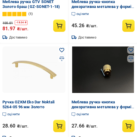
Меблева ручка GTV SONET
Меблева ручка-кнопка
Золото браш (GZ-SONET-1-18)
декоративна металева у формі
бочки 26х25 мм Золотистий (M-
1
оцінити
905)
100.01
-
18.04
₴
45.26
₴/шт.
81.97
₴/шт.
Доставимо
Доставимо
Ручка OZKM Eko Dar Noktali
Меблева ручка-кнопка
5264-05 96 мм Золото
декоративна металева у формі
бочки 25х20 мм Золотистий (M-
оцінити
оцінити
904)
28.60
27.66
₴/шт.
₴/шт.