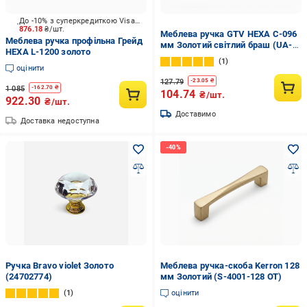
До -10% з суперкредиткою Visa Вигода
876.18
₴/шт.
Меблева ручка GTV HEXA C-096
Меблева ручка профільна Грейд
мм Золотий світлий браш (UA-
HEXA L-1200 золото
HEXA-96-22)
1
оцінити
127.79
-
23.05
₴
1 085
-
162.70
₴
104.74
₴/шт.
922.30
₴/шт.
Доставимо
Доставка недоступна
Ручка Bravo violet Золото
Меблева ручка-скоба Kerron 128
(24702774)
мм Золотий (S-4001-128 OT)
1
оцінити