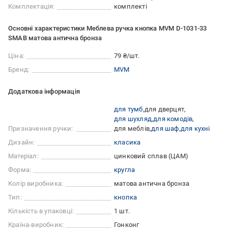
Комплектація:
комплекті
Основні характеристики Меблева ручка кнопка MVM D-1031-33
SMAB матова антична бронза
Ціна:
79 ₴/шт.
Бренд:
MVM
Додаткова інформація
для тумб
для дверцят
для шухляд
для комодів
Призначення ручки:
для меблів
для шаф
для кухні
Дизайн:
класика
Матеріал:
цинковий сплав (ЦАМ)
Форма:
кругла
Колір виробника:
матова антична бронза
Тип:
кнопка
Кількість в упаковці:
1 шт.
Країна-виробник:
Гонконг