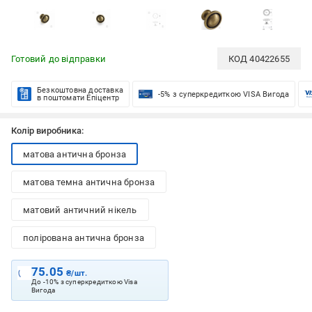
Готовий до відправки
КОД
40422655
Безкоштовна доставка
-5% з суперкредиткою VISA Вигода
в поштомати Епіцентр
Колір виробника:
матова антична бронза
матова темна антична бронза
матовий античний нікель
полірована антична бронза
75.05
₴/шт.
До -10% з суперкредиткою Visa
Вигода