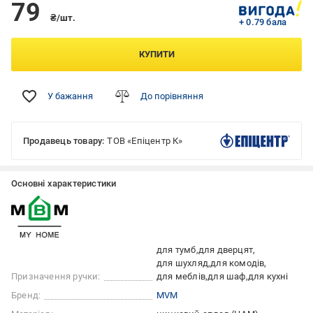
79
₴/шт.
+ 0.79 бала
КУПИТИ
У бажання
До порівняння
Продавець товару:
ТОВ «Епіцентр К»
Основні характеристики
для тумб
для дверцят
для шухляд
для комодів
Призначення ручки:
для меблів
для шаф
для кухні
Бренд:
MVM