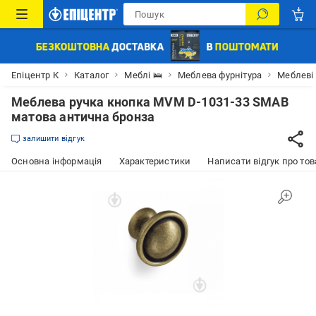
Епіцентр К
Каталог
Меблі 🛌
Меблева фурнітура
Меблеві
Меблева ручка кнопка MVM D-1031-33 SMAB
матова антична бронза
залишити відгук
Основна інформація
Характеристики
Написати відгук про тов