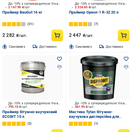
До -10% з суперкредиткою Visa Вигода
До -10% з суперкредиткою Visa Вигода
2 167.90
₴/шт.
2 324.65
₴/шт.
Праймер BauGut 16 кг
Праймер Ореол-1 R-32 20 л
21
7
2 282
2 447
₴/шт.
₴/шт.
Cамовивіз
Доставимо
Cамовивіз
Доставимо
До -10% з суперкредиткою Visa Вигода
До -10% з суперкредиткою Visa Вигода
795.15
₴/шт.
361.95
₴/шт.
Праймер бітумно-каучуковий
Мастика Tytan бітумно-
ECOBIT 10 л
каучукова дисперсійна для
ремонту покрівлі та гідроізоляції
2
1
чорна Disprobit 5 кг