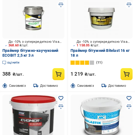
До -10% з суперкредиткою Visa Вигода
До -10% з суперкредиткою Visa Вигода
368.60
₴/шт.
1 158.05
₴/шт.
Праймер бітумно-каучуковий
Праймер бітумний Bitelast 16 кг
ECOBIT 2,5 кг 3 л
18 л
оцінити
11
388
1 219
₴/шт.
₴/шт.
Cамовивіз
Доставимо
Cамовивіз
Доставимо