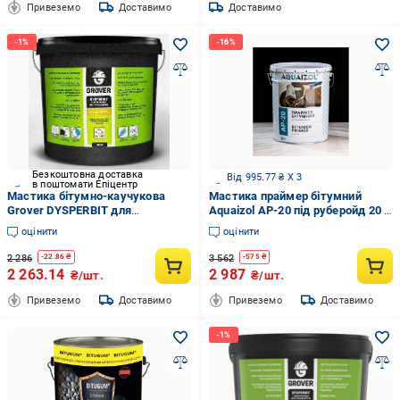
Привеземо
Доставимо
Доставимо
Безкоштовна доставка
Від 995.77 ₴ X 3
в поштомати Епіцентр
Мастика бітумно-каучукова
Мастика праймер бітумний
Grover DYSPERBIT для
Aquaizol АР-20 під руберойд 20 л
гідроізоляції фундаментів 20 кг
(368792544)
оцінити
оцінити
(26891665)
2 286
3 562
-
22.86
₴
-
575
₴
2 263.14
2 987
₴/шт.
₴/шт.
Привеземо
Доставимо
Привеземо
Доставимо