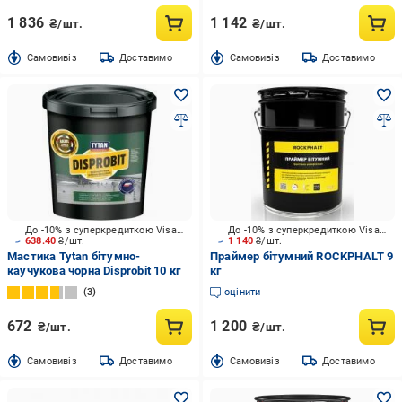
1 836
1 142
₴/шт.
₴/шт.
Cамовивіз
Доставимо
Cамовивіз
Доставимо
До -10% з суперкредиткою Visa Вигода
До -10% з суперкредиткою Visa Вигода
638.40
₴/шт.
1 140
₴/шт.
Мастика Tytan бітумно-
Праймер бітумний ROCKPHALT 9
каучукова чорна Disprobit 10 кг
кг
3
оцінити
672
1 200
₴/шт.
₴/шт.
Cамовивіз
Доставимо
Cамовивіз
Доставимо