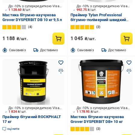
До -10% з суперкредиткою Visa Вигода
До -10% з суперкредиткою Visa Вигода
1 128.60
₴/шт.
992.75
₴/шт.
Мастика бітумно-каучукова
Праймер Tytan Professional
Grover DYSPERBIT DB 10 кг 9,5 л
бітумно-полімерний швидкий
EVOMER 9 кг
4
2
1 188
1 045
₴/шт.
₴/шт.
Cамовивіз
Доставимо
Cамовивіз
Доставимо
До -10% з суперкредиткою Visa Вигода
До -10% з суперкредиткою Visa Вигода
1 824
₴/шт.
1 178.95
₴/шт.
Праймер бітумний ROCKPHALT
Мастика бітумно-каучукова
17 кг
Grover DYSPERBIT DB+ 10 кг
оцінити
2