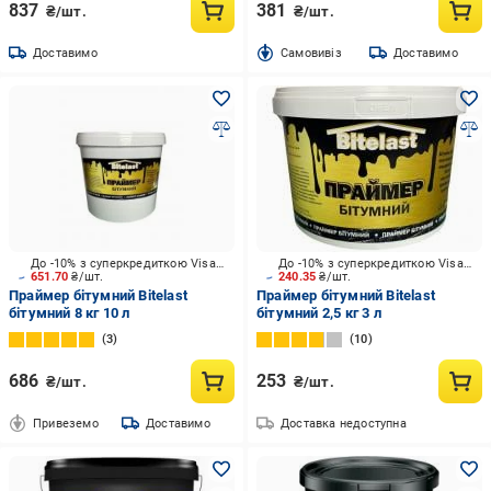
837
381
₴/шт.
₴/шт.
Доставимо
Cамовивіз
Доставимо
До -10% з суперкредиткою Visa Вигода
До -10% з суперкредиткою Visa Вигода
651.70
₴/шт.
240.35
₴/шт.
Праймер бітумний Bitelast
Праймер бітумний Bitelast
бітумний 8 кг 10 л
бітумний 2,5 кг 3 л
3
10
686
253
₴/шт.
₴/шт.
Привеземо
Доставимо
Доставка недоступна