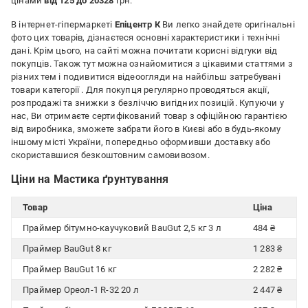
цінами
від 125 до 20328
грн.
В інтернет-гіпермаркеті
Епіцентр К
Ви легко знайдете оригінальні
фото цих товарів, дізнаєтеся основні характеристики і технічні
дані. Крім цього, на сайті можна почитати корисні відгуки від
покупців. Також тут можна ознайомитися з цікавими статтями з
різних тем і подивитися відеоогляди на найбільш затребувані
товари категорії
. Для покупця регулярно проводяться акції,
розпродажі та знижки з безліччю вигідних позицій. Купуючи у
нас, Ви отримаєте сертифікований товар з офіційною гарантією
від виробника, зможете забрати його в Києві або в будь-якому
іншому місті України, попередньо оформивши доставку або
скориставшися безкоштовним самовивозом.
Ціни на Мастика ґрунтування
Товар
Ціна
Праймер бітумно-каучуковий BauGut 2,5 кг 3 л
484 ₴
Праймер BauGut 8 кг
1 283 ₴
Праймер BauGut 16 кг
2 282 ₴
Праймер Ореол-1 R-32 20 л
2 447 ₴