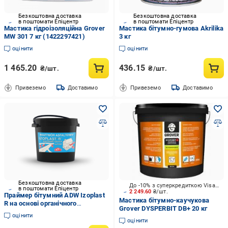
Безкоштовна доставка
Безкоштовна доставка
в поштомати Епіцентр
в поштомати Епіцентр
Мастика гідроізоляційна Grover
Мастика бітумно-гумова Akrilika
MW 301 7 кг (1422297421)
3 кг
оцінити
оцінити
1 465.20
436.15
₴/шт.
₴/шт.
Привеземо
Доставимо
Привеземо
Доставимо
Безкоштовна доставка
До -10% з суперкредиткою Visa Вигода
в поштомати Епіцентр
2 249.60
₴/шт.
Праймер бітумний ADW Izoplast
Мастика бітумно-каучукова
R на основі органічного
Grover DYSPERBIT DB+ 20 кг
розчинника Izoplast R 20 кг
оцінити
оцінити