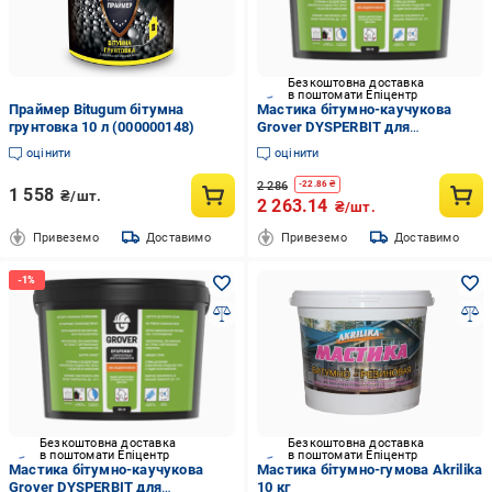
Безкоштовна доставка
в поштомати Епіцентр
Праймер Bitugum бітумна
Мастика бітумно-каучукова
грунтовка 10 л (000000148)
Grover DYSPERBIT для
гідроізоляції фундаментів 20 кг
оцінити
оцінити
(2456254401)
2 286
-
22.86
₴
1 558
₴/шт.
2 263.14
₴/шт.
Привеземо
Доставимо
Привеземо
Доставимо
Безкоштовна доставка
Безкоштовна доставка
в поштомати Епіцентр
в поштомати Епіцентр
Мастика бітумно-каучукова
Мастика бітумно-гумова Akrilika
Grover DYSPERBIT для
10 кг