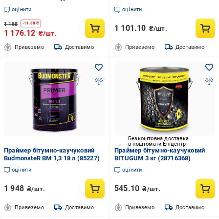
гідроізоляції фундаментів 10 кг
оцінити
оцінити
(2456254400)
1 188
-
11.88
₴
1 101.10
₴/шт.
1 176.12
₴/шт.
Привеземо
Доставимо
Привеземо
Доставимо
Безкоштовна доставка
в поштомати Епіцентр
Праймер бітумно-каучуковий
Праймер бітумно-каучуковий
BudmonsteR ВМ 1,3 18 л (85227)
BITUGUM 3 кг (28716368)
оцінити
оцінити
1 948
545.10
₴/шт.
₴/шт.
Привеземо
Доставимо
Привеземо
Доставимо