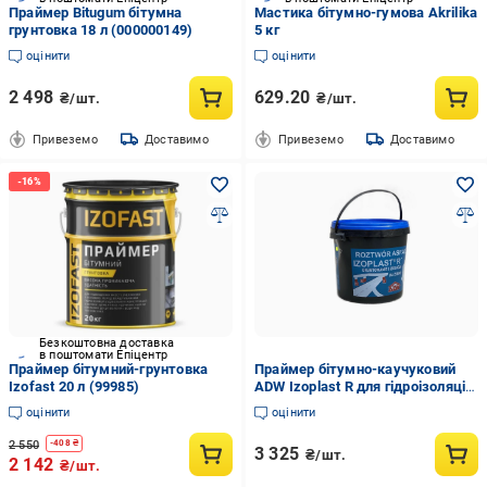
Праймер Bitugum бітумна
Мастика бітумно-гумова Akrilika
грунтовка 18 л (000000149)
5 кг
оцінити
оцінити
2 498
629.20
₴/шт.
₴/шт.
Привеземо
Доставимо
Привеземо
Доставимо
Безкоштовна доставка
в поштомати Епіцентр
Праймер бітумний-грунтовка
Праймер бітумно-каучуковий
Izofast 20 л (99985)
ADW Izoplast R для гідроізоляції
фундаменту 20 кг (17827898)
оцінити
оцінити
2 550
-
408
₴
3 325
₴/шт.
2 142
₴/шт.