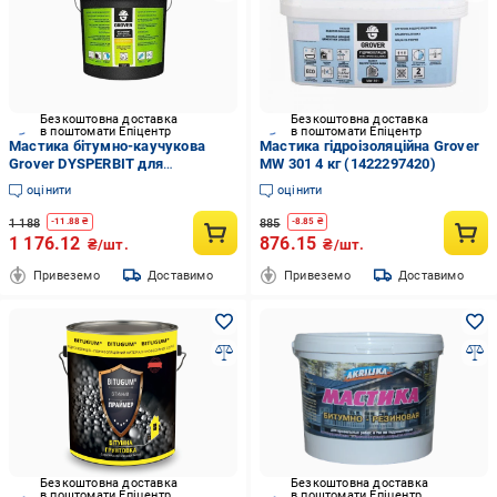
Безкоштовна доставка
Безкоштовна доставка
в поштомати Епіцентр
в поштомати Епіцентр
Мастика бітумно-каучукова
Мастика гідроізоляційна Grover
Grover DYSPERBIT для
MW 301 4 кг (1422297420)
гідроізоляції фундаментів 10 кг
оцінити
оцінити
(2456254400)
1 188
885
-
11.88
₴
-
8.85
₴
1 176.12
876.15
₴/шт.
₴/шт.
Привеземо
Доставимо
Привеземо
Доставимо
Безкоштовна доставка
Безкоштовна доставка
в поштомати Епіцентр
в поштомати Епіцентр