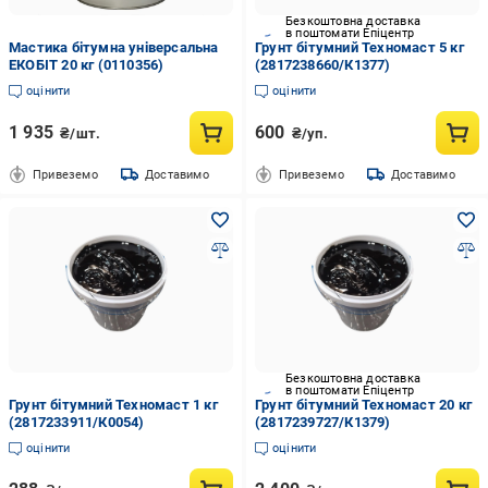
Безкоштовна доставка
в поштомати Епіцентр
Мастика бітумна універсальна
Грунт бітумний Техномаст 5 кг
ЕКОБІТ 20 кг (0110356)
(2817238660/К1377)
оцінити
оцінити
1 935
600
₴/шт.
₴/уп.
Привеземо
Доставимо
Привеземо
Доставимо
Безкоштовна доставка
в поштомати Епіцентр
Грунт бітумний Техномаст 1 кг
Грунт бітумний Техномаст 20 кг
(2817233911/К0054)
(2817239727/К1379)
оцінити
оцінити