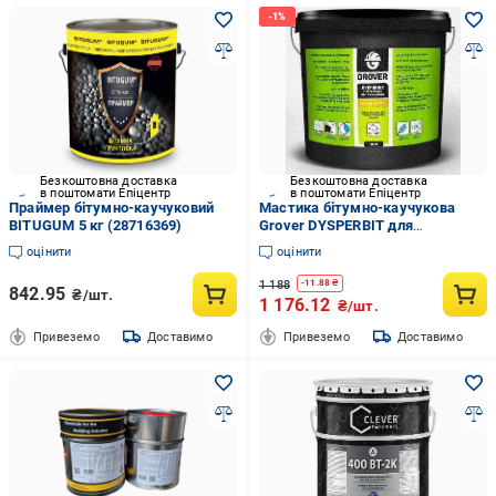
Безкоштовна доставка
Безкоштовна доставка
в поштомати Епіцентр
в поштомати Епіцентр
Праймер бітумно-каучуковий
Мастика бітумно-каучукова
BITUGUM 5 кг (28716369)
Grover DYSPERBIT для
гідроізоляції фундаментів 10 кг
оцінити
оцінити
(26891664)
1 188
-
11.88
₴
842.95
₴/шт.
1 176.12
₴/шт.
Привеземо
Доставимо
Привеземо
Доставимо