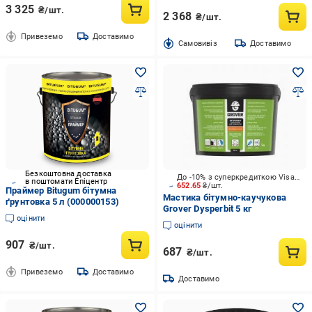
3 325
₴/шт.
2 368
₴/шт.
Привеземо
Доставимо
Cамовивіз
Доставимо
Безкоштовна доставка
До -10% з суперкредиткою Visa Вигода
в поштомати Епіцентр
652.65
₴/шт.
Праймер Bitugum бітумна
Мастика бітумно-каучукова
ґрунтовка 5 л (000000153)
Grover Dysperbit 5 кг
оцінити
оцінити
907
₴/шт.
687
₴/шт.
Привеземо
Доставимо
Доставимо