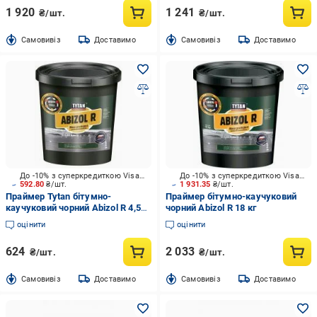
1 920
1 241
₴/шт.
₴/шт.
Cамовивіз
Доставимо
Cамовивіз
Доставимо
До -10% з суперкредиткою Visa Вигода
До -10% з суперкредиткою Visa Вигода
592.80
₴/шт.
1 931.35
₴/шт.
Праймер Tytan бітумно-
Праймер бітумно-каучуковий
каучуковий чорний Abizol R 4,5
чорний Abizol R 18 кг
кг
оцінити
оцінити
624
2 033
₴/шт.
₴/шт.
Cамовивіз
Доставимо
Cамовивіз
Доставимо