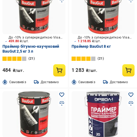
До -10% з суперкредиткою Visa Вигода
До -10% з суперкредиткою Visa Вигода
459.80
₴/шт.
1 218.85
₴/шт.
Праймер бітумно-каучуковий
Праймер BauGut 8 кг
BauGut 2,5 кг 3 л
21
21
484
1 283
₴/шт.
₴/шт.
Cамовивіз
Доставимо
Cамовивіз
Доставимо