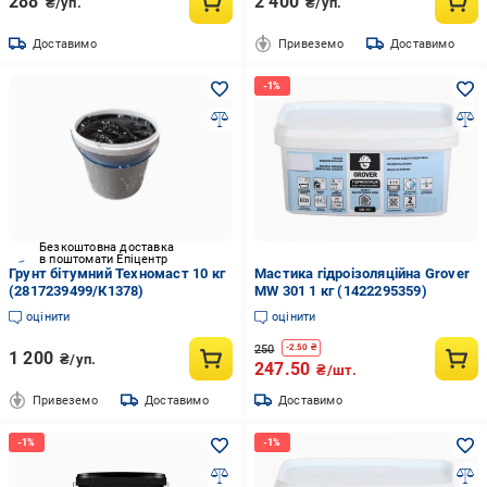
288
2 400
₴/уп.
₴/уп.
Доставимо
Привеземо
Доставимо
Безкоштовна доставка
в поштомати Епіцентр
Грунт бітумний Техномаст 10 кг
Мастика гідроізоляційна Grover
(2817239499/К1378)
MW 301 1 кг (1422295359)
оцінити
оцінити
250
-
2.50
₴
1 200
₴/уп.
247.50
₴/шт.
Привеземо
Доставимо
Доставимо