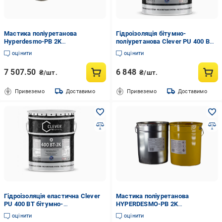
Мастика поліуретанова
Гідроізоляція бітумно-
Hyperdesmo-PB 2K
поліуретанова Clever PU 400 BT
двокомпонентна 10 кг
двокомпонентна/еластична для
оцінити
оцінити
(26403507)
фундаменту/покрівель/терас/
резервуарів 15 кг Чорний
7 507.50
6 848
₴/шт.
₴/шт.
(1177362591)
Привеземо
Доставимо
Привеземо
Доставимо
Гідроізоляція еластична Clever
Мастика поліуретанова
PU 400 BT бітумно-
HYPERDESMO-PB 2K
поліуретанова для
двокомпонентна 40 кг
оцінити
оцінити
фундаментів/терас покрівель