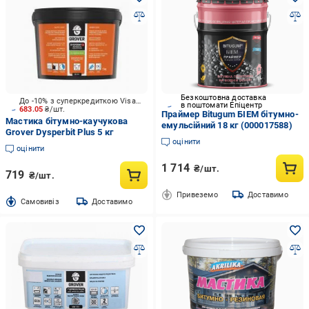
Безкоштовна доставка
До -10% з суперкредиткою Visa Вигода
в поштомати Епіцентр
683.05
₴/шт.
Праймер Bitugum БІЕМ бітумно-
Мастика бітумно-каучукова
емульсійний 18 кг (000017588)
Grover Dysperbit Plus 5 кг
оцінити
оцінити
1 714
₴/шт.
719
₴/шт.
Привеземо
Доставимо
Cамовивіз
Доставимо