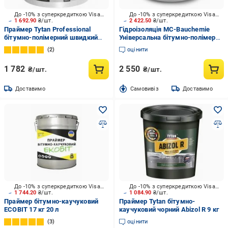
До -10% з суперкредиткою Visa Вигода
До -10% з суперкредиткою Visa Вигода
1 692.90
₴/шт.
2 422.50
₴/шт.
Праймер Tytan Professional
Гідроізоляція MC-Bauchemie
бітумно-полімерний швидкий
Універсальна бітумно-полімерна
EVOMER 18 кг
гідроізоляція ISOLASTIK 10 л 10
2
оцінити
кг 10 л
1 782
2 550
₴/шт.
₴/шт.
Доставимо
Cамовивіз
Доставимо
До -10% з суперкредиткою Visa Вигода
До -10% з суперкредиткою Visa Вигода
1 744.20
₴/шт.
1 084.90
₴/шт.
Праймер бітумно-каучуковий
Праймер Tytan бітумно-
ECOBIT 17 кг 20 л
каучуковий чорний Abizol R 9 кг
3
оцінити