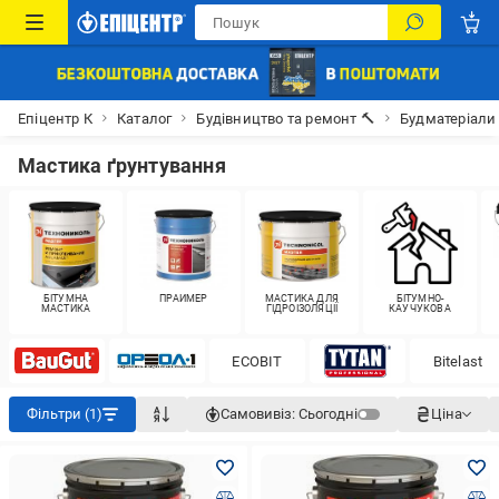
Епіцентр К
Каталог
Будівництво та ремонт 🔨
Будматеріали
Мастика ґрунтування
БІТУМНА
ПРАЙМЕР
МАСТИКА ДЛЯ
БІТУМНО-
МАСТИКА
ГІДРОІЗОЛЯЦІЇ
КАУЧУКОВА
ECOBIT
Bitelast
Фільтри (1)
Самовивіз:
Сьогодні
Ціна