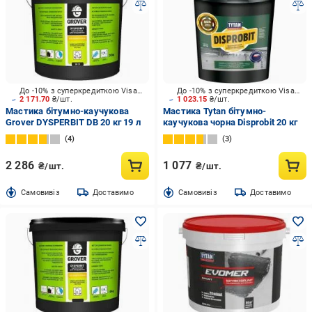
До -10% з суперкредиткою Visa Вигода
До -10% з суперкредиткою Visa Вигода
2 171.70
₴/шт.
1 023.15
₴/шт.
Мастика бітумно-каучукова
Мастика Tytan бітумно-
Grover DYSPERBIT DB 20 кг 19 л
каучукова чорна Disprobit 20 кг
4
3
2 286
1 077
₴/шт.
₴/шт.
Cамовивіз
Доставимо
Cамовивіз
Доставимо