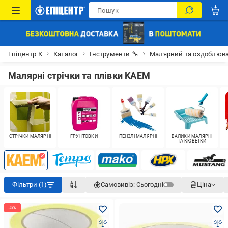
Епіцентр К
Каталог
Інструменти 🔧
Малярний та оздоблюва
Малярні стрічки та плівки KAEM
СТРІЧКИ МАЛЯРНІ
ҐРУНТОВКИ
ПЕНЗЛІ МАЛЯРНІ
ВАЛИКИ МАЛЯРНІ
ТА КЮВЕТКИ
Фільтри (1)
Самовивіз:
Сьогодні
Ціна