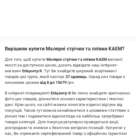
Вирішили купити Малярні стрічки та плівки KAEM?
Для того, щоб купити
Малярні стрічки та плівки KAEM
високої
якості за доступною ціною, досить відвідати наш інтернет-
магазин
Епіцентр К
. Тут Ви знайдете широкий асортимент
товарів цієї групи, який налічує
27 одиниць
. Серед них товари з
низькими цінами
від 8 до 15679
грн.
В інтернет-гіпермаркеті
Епіцентр К
Ви легко знайдете оригінальні
фото цих товарів, дізнаєтеся основні характеристики і технічні
дані. Крім цього, на сайті можна почитати корисні відгуки від
покупців. Також тут можна ознайомитися з цікавими статтями з
різних тем і подивитися відеоогляди на найбільш затребувані
товари категорії
. Для покупця регулярно проводяться акції,
розпродажі та знижки з безліччю вигідних позицій. Купуючи у
нас, Ви отримаєте сертифікований товар з офіційною гарантією