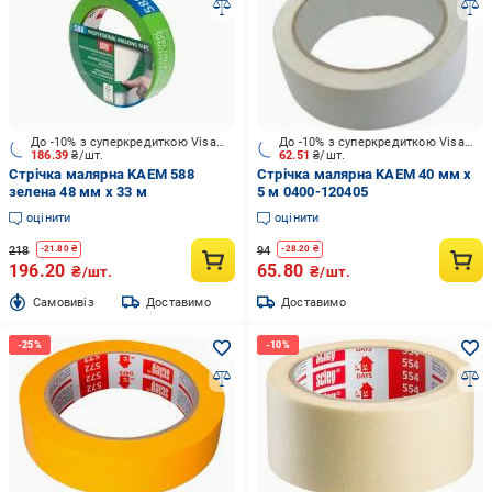
До -10% з суперкредиткою Visa Вигода
До -10% з суперкредиткою Visa Вигода
186.39
₴/шт.
62.51
₴/шт.
Стрічка малярна KAEM 588
Стрічка малярна KAEM 40 мм x
зелена 48 мм x 33 м
5 м 0400-120405
оцінити
оцінити
218
94
-
21.80
₴
-
28.20
₴
196.20
65.80
₴/шт.
₴/шт.
Cамовивіз
Доставимо
Доставимо