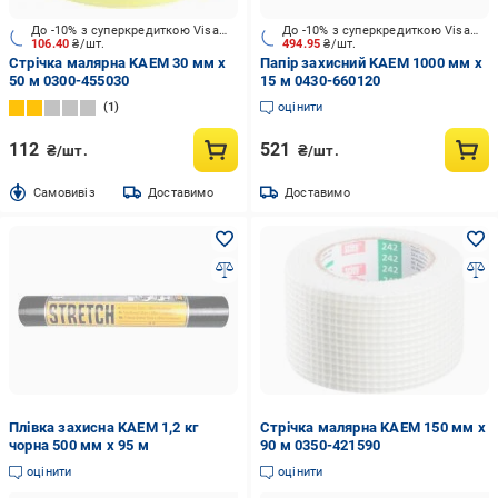
До -10% з суперкредиткою Visa Вигода
До -10% з суперкредиткою Visa Вигода
106.40
₴/шт.
494.95
₴/шт.
Стрічка малярна KAEM 30 мм x
Папір захисний KAEM 1000 мм x
50 м 0300-455030
15 м 0430-660120
1
оцінити
112
521
₴/шт.
₴/шт.
Cамовивіз
Доставимо
Доставимо
Плівка захисна KAEM 1,2 кг
Стрічка малярна KAEM 150 мм x
чорна 500 мм x 95 м
90 м 0350-421590
оцінити
оцінити