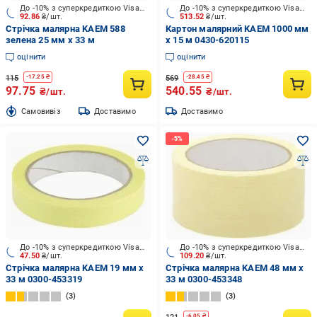
До -10% з суперкредиткою Visa Вигода
До -10% з суперкредиткою Visa Вигода
92.86
₴/шт.
513.52
₴/шт.
Стрічка малярна KAEM 588
Картон малярний KAEM 1000 мм
зелена 25 мм x 33 м
x 15 м 0430-620115
оцінити
оцінити
115
569
-
17.25
₴
-
28.45
₴
97.75
540.55
₴/шт.
₴/шт.
Cамовивіз
Доставимо
Доставимо
До -10% з суперкредиткою Visa Вигода
До -10% з суперкредиткою Visa Вигода
47.50
₴/шт.
109.20
₴/шт.
Стрічка малярна KAEM 19 мм x
Стрічка малярна KAEM 48 мм x
33 м 0300-453319
33 м 0300-453348
3
3
-
6.05
₴