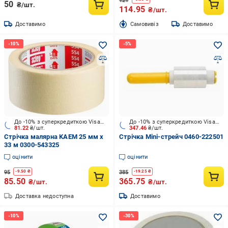
121
50
₴/шт.
114.95
₴/шт.
Доставимо
Cамовивіз
Доставимо
До -10% з суперкредиткою Visa Вигода
До -10% з суперкредиткою Visa Вигода
81.22
₴/шт.
347.46
₴/шт.
Стрічка малярна KAEM 25 мм x
Стрічка Mini-стрейч 0460-222501
33 м 0300-543325
оцінити
оцінити
95
385
-
9.50
₴
-
19.25
₴
85.50
365.75
₴/шт.
₴/шт.
Доставка недоступна
Доставимо