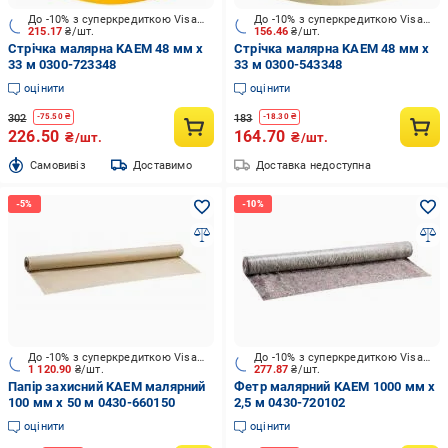
До -10% з суперкредиткою Visa Вигода
До -10% з суперкредиткою Visa Вигода
215.17
₴/шт.
156.46
₴/шт.
Стрічка малярна KAEM 48 мм x
Стрічка малярна KAEM 48 мм x
33 м 0300-723348
33 м 0300-543348
оцінити
оцінити
302
183
-
75.50
₴
-
18.30
₴
226.50
164.70
₴/шт.
₴/шт.
Cамовивіз
Доставимо
Доставка недоступна
До -10% з суперкредиткою Visa Вигода
До -10% з суперкредиткою Visa Вигода
1 120.90
₴/шт.
277.87
₴/шт.
Папір захисний KAEM малярний
Фетр малярний KAEM 1000 мм x
100 мм x 50 м 0430-660150
2,5 м 0430-720102
оцінити
оцінити