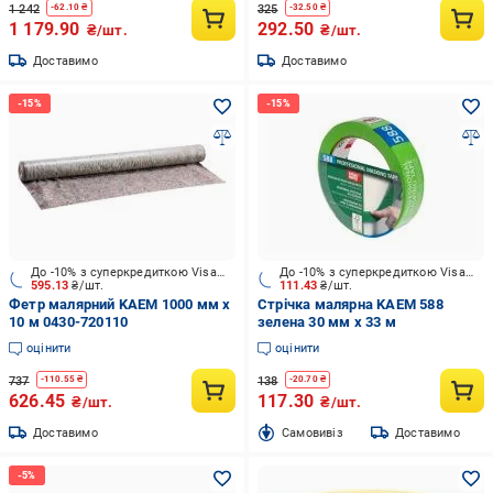
1 242
325
-
62.10
₴
-
32.50
₴
1 179.90
292.50
₴/шт.
₴/шт.
Доставимо
Доставимо
До -10% з суперкредиткою Visa Вигода
До -10% з суперкредиткою Visa Вигода
595.13
₴/шт.
111.43
₴/шт.
Фетр малярний KAEM 1000 мм x
Стрічка малярна KAEM 588
10 м 0430-720110
зелена 30 мм x 33 м
оцінити
оцінити
737
138
-
110.55
₴
-
20.70
₴
626.45
117.30
₴/шт.
₴/шт.
Доставимо
Cамовивіз
Доставимо