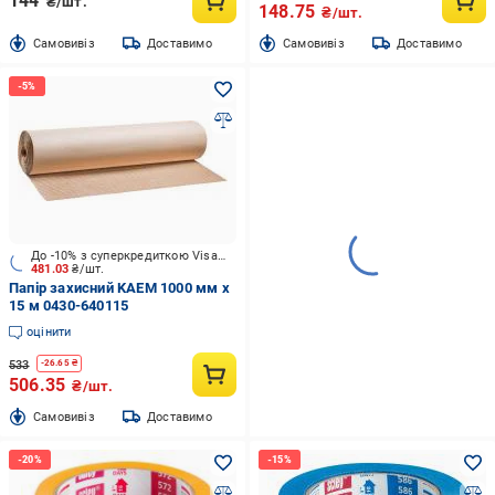
144
₴/шт.
148.75
₴/шт.
Cамовивіз
Доставимо
Cамовивіз
Доставимо
До -10% з суперкредиткою Visa Вигода
481.03
₴/шт.
Папір захисний KAEM 1000 мм x
15 м 0430-640115
оцінити
533
-
26.65
₴
506.35
₴/шт.
Cамовивіз
Доставимо