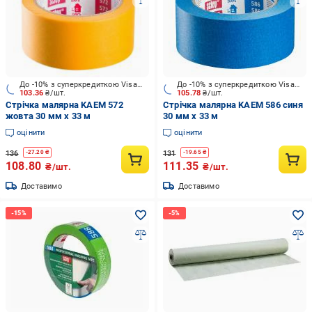
До -10% з суперкредиткою Visa Вигода
До -10% з суперкредиткою Visa Вигода
103.36
₴/шт.
105.78
₴/шт.
Стрічка малярна KAEM 572
Стрічка малярна KAEM 586 синя
жовта 30 мм x 33 м
30 мм x 33 м
оцінити
оцінити
136
131
-
27.20
₴
-
19.65
₴
108.80
111.35
₴/шт.
₴/шт.
Доставимо
Доставимо