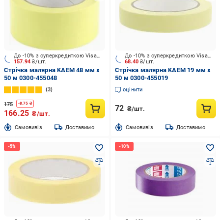
До -10% з суперкредиткою Visa Вигода
До -10% з суперкредиткою Visa Вигода
157.94
₴/шт.
68.40
₴/шт.
Стрічка малярна KAEM 48 мм x
Стрічка малярна KAEM 19 мм x
50 м 0300-455048
50 м 0300-455019
3
оцінити
175
-
8.75
₴
72
₴/шт.
166.25
₴/шт.
Cамовивіз
Доставимо
Cамовивіз
Доставимо