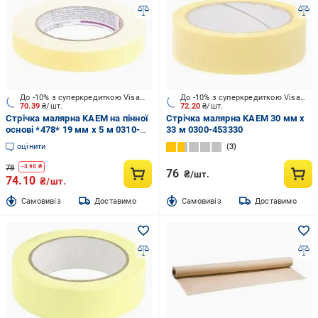
До -10% з суперкредиткою Visa Вигода
До -10% з суперкредиткою Visa Вигода
70.39
₴/шт.
72.20
₴/шт.
Стрічка малярна KAEM на пінної
Стрічка малярна KAEM 30 мм x
основі *478* 19 мм x 5 м 0310-
33 м 0300-453330
780519
оцінити
3
78
-
3.90
₴
76
₴/шт.
74.10
₴/шт.
Cамовивіз
Доставимо
Cамовивіз
Доставимо