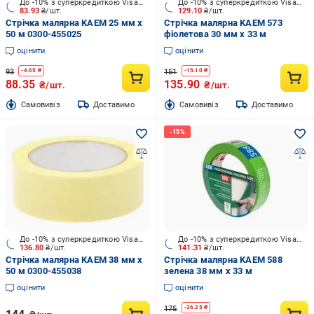
До -10% з суперкредиткою Visa Вигода
До -10% з суперкредиткою Visa Вигода
83.93
₴/шт.
129.10
₴/шт.
Стрічка малярна KAEM 25 мм x
Стрічка малярна KAEM 573
50 м 0300-455025
фіолетова 30 мм x 33 м
оцінити
оцінити
93
151
-
4.65
₴
-
15.10
₴
88.35
135.90
₴/шт.
₴/шт.
Cамовивіз
Доставимо
Cамовивіз
Доставимо
До -10% з суперкредиткою Visa Вигода
До -10% з суперкредиткою Visa Вигода
136.80
₴/шт.
141.31
₴/шт.
Стрічка малярна KAEM 38 мм x
Стрічка малярна KAEM 588
50 м 0300-455038
зелена 38 мм x 33 м
оцінити
оцінити
175
-
26.25
₴