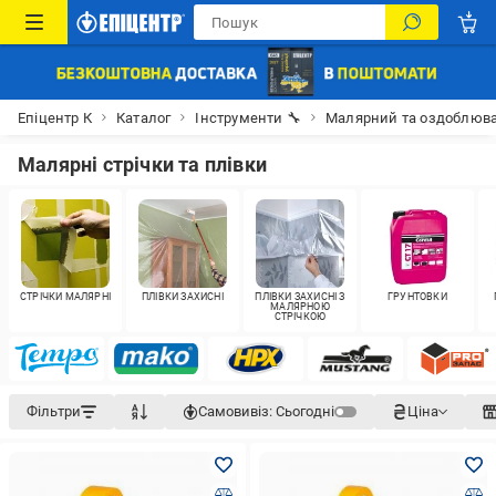
Епіцентр К
Каталог
Інструменти 🔧
Малярний та оздоблюва
Малярні стрічки та плівки
СТРІЧКИ МАЛЯРНІ
ПЛІВКИ ЗАХИСНІ
ПЛІВКИ ЗАХИСНІ З
ҐРУНТОВКИ
МАЛЯРНОЮ
СТРІЧКОЮ
Фільтри
Самовивіз:
Сьогодні
Ціна