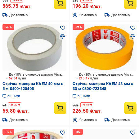
385
218
365.75
196.20
₴/шт.
₴/шт.
Доставимо
Cамовивіз
Доставимо
До -10% з суперкредиткою Visa Вигода
До -10% з суперкредиткою Visa Вигода
62.51
₴/шт.
215.17
₴/шт.
Стрічка малярна KAEM 40 мм x
Стрічка малярна KAEM 48 мм x
5 м 0400-120405
33 м 0300-723348
оцінити
оцінити
94
302
-
28.20
₴
-
75.50
₴
65.80
226.50
₴/шт.
₴/шт.
Доставимо
Cамовивіз
Доставимо