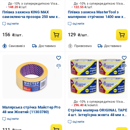
До -10% з суперкредиткою Visa Вигода
До -10% з суперкредиткою Visa Вигода
148.20
₴/шт.
122.55
₴/шт.
Плівка захисна KING MAX
Плівка захисна MasterTool з
самоклеюча прозора 250 мм x
малярною стрічкою 1400 мм x
25 м
20 м 79-9001
оцінити
оцінити
156
129
₴/шт.
₴/шт.
Cамовивіз
Доставимо
Привеземо
Доставимо
До -10% з суперкредиткою Visa Вигода
296.40
₴/компл.
Малярська стрічка Майстер Pro
Стрічка малярна ORIGINAL TAPE
48 мм Жовтий (11303780)
4 шт. інтер'єрна жовта 48 мм x
оцінити
20 м
оцінити
111