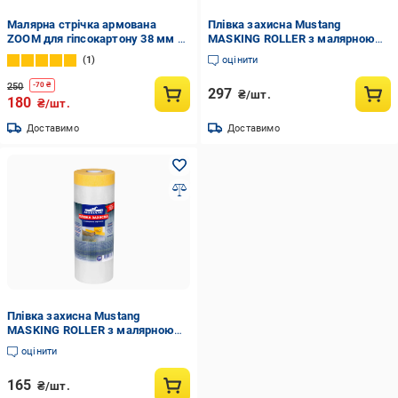
Малярна стрічка армована
Плівка захисна Mustang
ZOOM для гіпсокартону 38 мм х
MASKING ROLLER з малярною
33 м Помаранчевий (02-5-1-401)
стрічкою 30 м/1100 мм
1
оцінити
(МR55030)
250
-
70
₴
297
₴/шт.
180
₴/шт.
Доставимо
Доставимо
Плівка захисна Mustang
MASKING ROLLER з малярною
стрічкою 15 м/1100 мм
оцінити
(MR1100)
165
₴/шт.