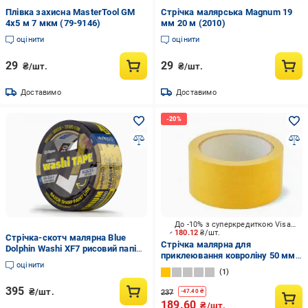
Плівка захисна MasterTool GM
Стрічка малярська Magnum 19
4х5 м 7 мкм (79-9146)
мм 20 м (2010)
оцінити
оцінити
29
29
₴/шт.
₴/шт.
Доставимо
Доставимо
До -10% з суперкредиткою Visa Вигода
180.12
₴/шт.
Стрічка-скотч малярна Blue
Стрічка малярна для
Dolphin Washi XF7 рисовий папір
приклеювання ковроліну 50 мм
48 мм х 50 м (300-1-04)
оцінити
x 25 м
1
395
₴/шт.
237
-
47.40
₴
189.60
₴/шт.