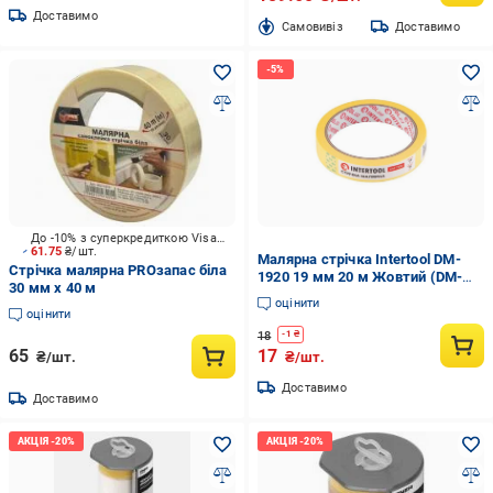
Доставимо
Cамовивіз
Доставимо
До -10% з суперкредиткою Visa Вигода
61.75
₴/шт.
Малярна стрічка Intertool DM-
Стрічка малярна PROзапас біла
1920 19 мм 20 м Жовтий (DM-
30 мм x 40 м
1920)
оцінити
оцінити
18
-
1
₴
65
17
₴/шт.
₴/шт.
Доставимо
Доставимо