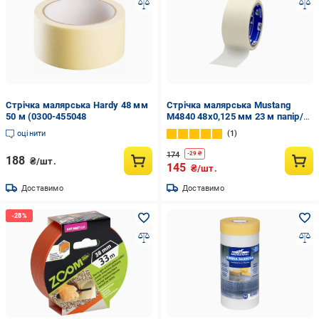
Стрічка малярська Hardy 48 мм
Стрічка малярська Mustang
50 м (0300-455048
M4840 48x0,125 мм 23 м папір/
каучук Білий
оцінити
1
(INRUC0060048040000)
174
-
29
₴
188
₴/шт.
145
₴/шт.
Доставимо
Доставимо