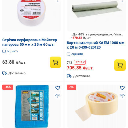
До -10% з суперкредиткою Visa Вигода
670.56
₴/шт.
Стрічка перфорована Майстер
Картон малярний KAEM 1000 мм
паперова 50 мм х 25 м 60 шт.
x 20 м 0430-620120
оцінити
оцінити
63.80
₴/шт.
743
-
37.15
₴
705.85
₴/шт.
Доставимо
Доставимо