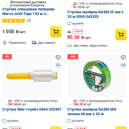
Безкоштовна доставка
До -10% з суперкредиткою Visa Вигода
в поштомати Епіцентр
81.22
₴/шт.
Стрічка спеціальна паперова
Стрічка малярна KAEM 25 мм x
Marco Joint Tape 153 м.п
33 м 0300-543325
(2580494715)
1
оцінити
1 050
₴/шт.
95
-
9.50
₴
85.50
₴/шт.
Привеземо
Доставимо
Доставка недоступна
До -10% з суперкредиткою Visa Вигода
До -10% з суперкредиткою Visa Вигода
347.46
₴/шт.
186.39
₴/шт.
Стрічка Mini-стрейч 0460-222501
Стрічка малярна KAEM 588
зелена 48 мм x 33 м
оцінити
оцінити
-
19.25
₴
-
21.80
₴