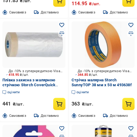
151.83
₴/шт.
114.95
₴/шт.
Cамовивіз
Доставимо
Cамовивіз
Доставимо
До -10% з суперкредиткою Visa Вигода
До -10% з суперкредиткою Visa Вигода
418.95
₴/шт.
344.85
₴/шт.
Плівка захисна з малярною
Стрічка малярна Storch
стрічкою Storch CoverQuick
SunnyTOP 38 мм x 50 м 493638f
EasyTOP 1400 мм x 33 м 486750
оцінити
оцінити
441
363
₴/шт.
₴/шт.
Cамовивіз
Доставимо
Cамовивіз
Доставимо