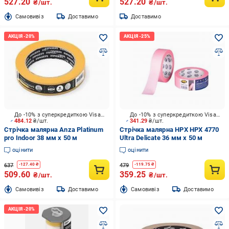
527.20
527.20
₴/шт.
₴/шт.
Cамовивіз
Доставимо
Доставимо
До -10% з суперкредиткою Visa Вигода
До -10% з суперкредиткою Visa Вигода
484.12
₴/шт.
341.29
₴/шт.
Стрічка малярна Anza Platinum
Стрічка малярна HPX HPX 4770
pro Indoor 38 мм x 50 м
Ultra Delicate 36 мм x 50 м
оцінити
оцінити
637
479
-
127.40
₴
-
119.75
₴
509.60
359.25
₴/шт.
₴/шт.
Cамовивіз
Доставимо
Cамовивіз
Доставимо