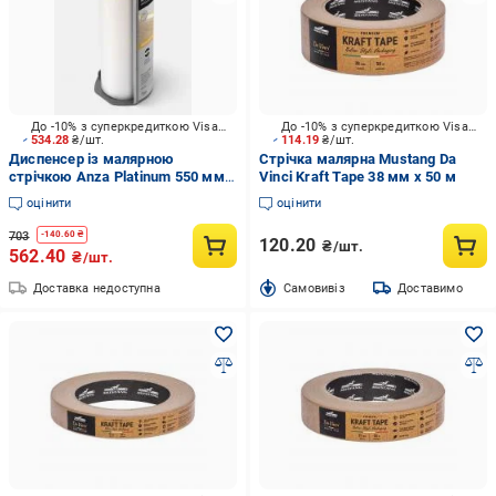
До -10% з суперкредиткою Visa Вигода
До -10% з суперкредиткою Visa Вигода
534.28
₴/шт.
114.19
₴/шт.
Диспенсер із малярною
Стрічка малярна Mustang Da
стрічкою Anza Platinum 550 мм x
Vinci Kraft Tape 38 мм x 50 м
33 м
оцінити
оцінити
703
-
140.60
₴
120.20
₴/шт.
562.40
₴/шт.
Доставка недоступна
Cамовивіз
Доставимо