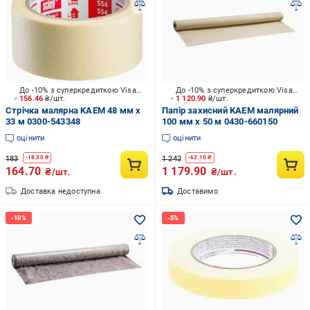
До -10% з суперкредиткою Visa Вигода
До -10% з суперкредиткою Visa Вигода
156.46
₴/шт.
1 120.90
₴/шт.
Стрічка малярна KAEM 48 мм x
Папір захисний KAEM малярний
33 м 0300-543348
100 мм x 50 м 0430-660150
оцінити
оцінити
183
1 242
-
18.30
₴
-
62.10
₴
164.70
1 179.90
₴/шт.
₴/шт.
Доставка недоступна
Доставимо