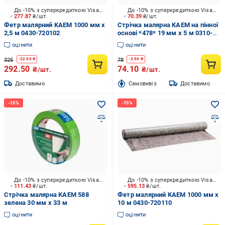
До -10% з суперкредиткою Visa Вигода
До -10% з суперкредиткою Visa Вигода
277.87
₴/шт.
70.39
₴/шт.
Фетр малярний KAEM 1000 мм x
Стрічка малярна KAEM на пінної
2,5 м 0430-720102
основі *478* 19 мм x 5 м 0310-
780519
оцінити
оцінити
325
78
-
32.50
₴
-
3.90
₴
292.50
74.10
₴/шт.
₴/шт.
Доставимо
Cамовивіз
Доставимо
До -10% з суперкредиткою Visa Вигода
До -10% з суперкредиткою Visa Вигода
111.43
₴/шт.
595.13
₴/шт.
Стрічка малярна KAEM 588
Фетр малярний KAEM 1000 мм x
зелена 30 мм x 33 м
10 м 0430-720110
оцінити
оцінити