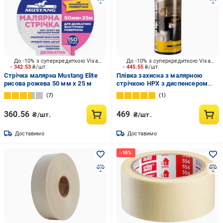
До -10% з суперкредиткою Visa Вигода
До -10% з суперкредиткою Visa Вигода
342.53
₴/шт.
445.55
₴/шт.
Стрічка малярна Mustang Elite
Плівка захисна з малярною
рисова рожева 50 мм x 25 м
стрічкою HPX з диспенсером
2700 мм x 16 м DE270016
7
1
360.56
469
₴/шт.
₴/шт.
Доставимо
Доставимо