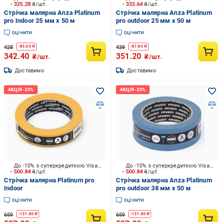
325.28
₴/шт.
333.64
₴/шт.
Стрічка малярна Anza Platinum
Стрічка малярна Anza Platinum
pro Indoor 25 мм x 50 м
pro outdoor 25 мм x 50 м
оцінити
оцінити
428
439
-
85.60
₴
-
87.80
₴
342.40
351.20
₴/шт.
₴/шт.
Доставимо
Доставимо
До -10% з суперкредиткою Visa Вигода
До -10% з суперкредиткою Visa Вигода
500.84
₴/шт.
500.84
₴/шт.
Стрічка малярна Platinum pro
Стрічка малярна Anza Platinum
Indoor
pro outdoor 38 мм x 50 м
оцінити
оцінити
659
659
-
131.80
₴
-
131.80
₴