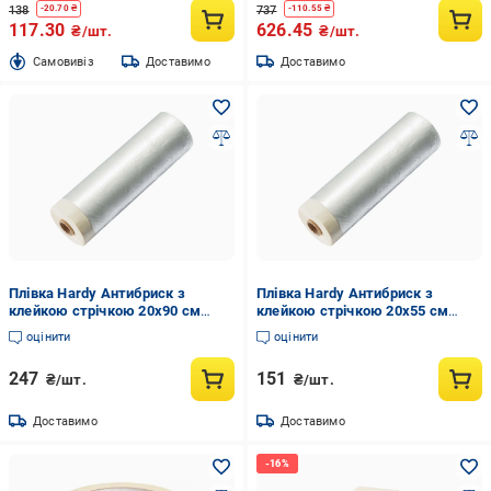
138
737
-
20.70
₴
-
110.55
₴
117.30
626.45
₴/шт.
₴/шт.
Cамовивіз
Доставимо
Доставимо
Плівка Hardy Антибриск з
Плівка Hardy Антибриск з
клейкою стрічкою 20х90 см
клейкою стрічкою 20х55 см
(0450-662009)
(0450-662005)
оцінити
оцінити
247
151
₴/шт.
₴/шт.
Доставимо
Доставимо