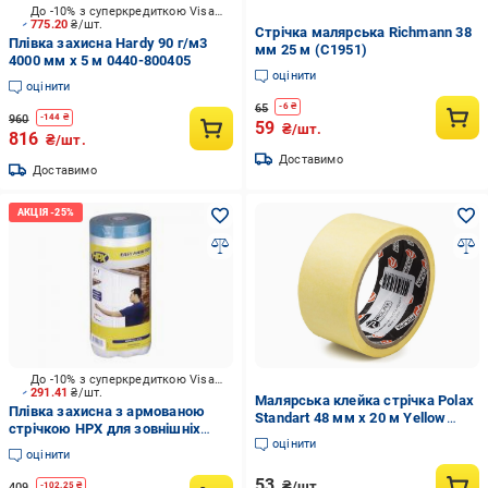
До -10% з суперкредиткою Visa Вигода
775.20
₴/шт.
Стрічка малярська Richmann 38
Плівка захисна Hardy 90 г/м3
мм 25 м (C1951)
4000 мм x 5 м 0440-800405
оцінити
оцінити
65
-
6
₴
960
-
144
₴
59
₴/шт.
816
₴/шт.
Доставимо
Доставимо
До -10% з суперкредиткою Visa Вигода
291.41
₴/шт.
Малярська клейка стрічка Polax
Плівка захисна з армованою
Standart 48 мм х 20 м Yellow
стрічкою HPX для зовнішніх
(101-017)
оцінити
робіт 2600 мм x 17 м PC2617
оцінити
53
₴/шт.
409
-
102.25
₴