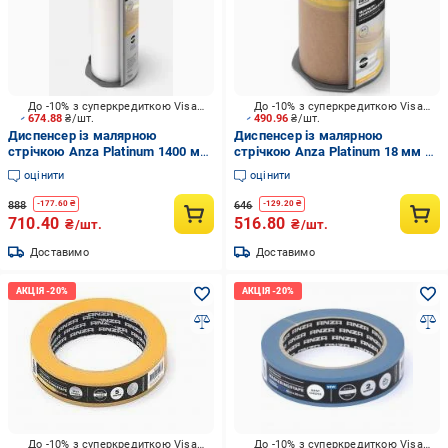
До -10% з суперкредиткою Visa Вигода
До -10% з суперкредиткою Visa Вигода
674.88
₴/шт.
490.96
₴/шт.
Диспенсер із малярною
Диспенсер із малярною
стрічкою Anza Platinum 1400 мм
стрічкою Anza Platinum 18 мм x
x 33 м
25 м
оцінити
оцінити
888
646
-
177.60
₴
-
129.20
₴
710.40
516.80
₴/шт.
₴/шт.
Доставимо
Доставимо
До -10% з суперкредиткою Visa Вигода
До -10% з суперкредиткою Visa Вигода