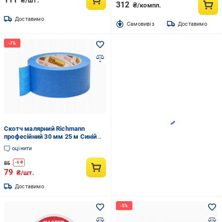
₴/шт.
312
₴/компл.
Доставимо
Cамовивіз
Доставимо
Скотч малярний Richmann
професійний 30 мм 25 м Синій
(C1960)
оцінити
85
-
6
₴
79
₴/шт.
Доставимо