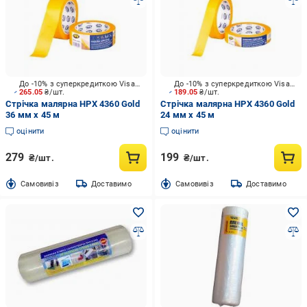
До -10% з суперкредиткою Visa Вигода
До -10% з суперкредиткою Visa Вигода
265.05
₴/шт.
189.05
₴/шт.
Стрічка малярна HPX 4360 Gold
Стрічка малярна HPX 4360 Gold
36 мм x 45 м
24 мм x 45 м
оцінити
оцінити
279
199
₴/шт.
₴/шт.
Cамовивіз
Доставимо
Cамовивіз
Доставимо