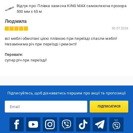
Відгук про: Плівка захисна KING MAX самоклеюча прозора
500 мм x 65 м
Людмила
30.07.2026
всі меблі обмотані цією плівкою при переїзді спасли меблі!
Незамінима річ при переїзді і ремонті!
Переваги:
супер річ при переїзді!
Недоліки:
немає
Підписуйтесь, щоб дізнаватись першим про акції та пропозиції
ПІДПИСАТИСЯ
bot