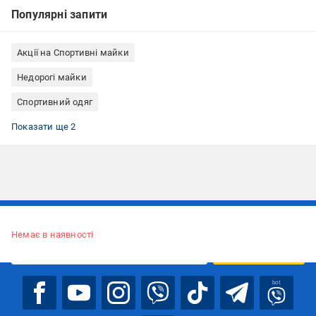
Популярні запити
Акції на Спортивні майки
Недорогі майки
Спортивний одяг
Майки 4F
Майки жіночі
Показати ще 2
Підписуйтесь, щоб дізнаватись першим про акції та пропозиції
Немає в наявності
ПІДПИСАТИСЯ
bot