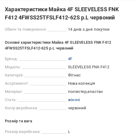
Характеристики Майка 4F SLEEVELESS FNK
F412 4FWSS25TFSLF412-62S р.L червоний
Обмін та повернення:
14 днів з дня покупки
Основні характеристики Майка 4F SLEEVELESS FNK F412
4FWSS25TFSLF412-62S р.L червоний
Бренд:
4F
Модель:
SLEEVELESS FNK F412
Категорія:
Фітнес
Асортимент:
Нова колекція
Матеріал:
поліестер
еластан
Стать:
жіночі
Колір виробника:
червоний
Розмір та вага
Розмір виробника:
L