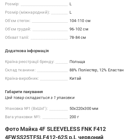
Розмір:
L
Розмір (міжнародний):
L
Об'єм стегон:
104-110 см
Об'єм грудей:
96-102 см
Обхват талії:
78-84 см
Додаткова інформація
Країна реєстрації бренду:
Польща
Склад тканини:
88% Поліестер, 12% Еластан
Країна-виробник:
Китай
Габарити пакування
Цей товар складається з 1 упаковки
Упаковка №1 (ВхШхГ):
50x220x300 мм
Вага упаковки №1:
200 г
Фото Майка 4F SLEEVELESS FNK F412
4FWSS25TFSLF412-62S р.L червоний