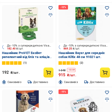
До -10% з суперкредиткою Visa Вигода
До -10% з суперкредиткою Visa Вигода
182.40
₴/шт.
869.25
₴/шт.
Нашийник ProVET ЕкоВет
Нашийник Bayer для середніх
репелентний від бліх та кліщів
собак Kiltix 48 см 91021 шт.
для собак 70 см
1
2
1 048
-
133
₴
192
₴/шт.
915
₴/шт.
Cамовивіз
Доставимо
Cамовивіз
Доставимо