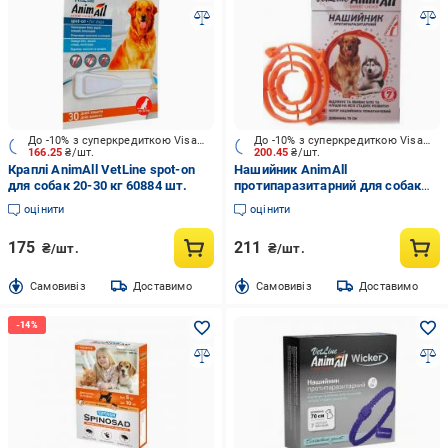
До -10% з суперкредиткою Visa Вигода
До -10% з суперкредиткою Visa Вигода
166.25
₴/шт.
200.45
₴/шт.
Краплі AnimAll VetLine spot-on
Нашийник AnimAll
для собак 20-30 кг 60884 шт.
протипаразитарний для собак
70см, 69639 шт.
оцінити
оцінити
175
211
₴/шт.
₴/шт.
Cамовивіз
Доставимо
Cамовивіз
Доставимо