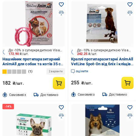
До -10% з суперкредиткою Visa Вигода
До -10% з суперкредиткою Visa Вигода
172.90
₴/шт.
242.25
₴/шт.
Нашийник протипаразитарний
Краплі протипаразитарні AnimAll
AnimAll для собак та котів 35 см
VetLine Spot-On від бліх і кліщів
кораловий шт.
для собак вагою 40-60 кг
оцінити
1
2 варіанти
255
182
₴/шт.
₴/шт.
Cамовивіз
Доставимо
Cамовивіз
Доставимо