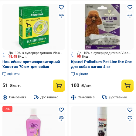
До -10% з суперкредиткою Visa Вигода
До -10% з суперкредиткою Visa Вигода
48.45
₴/шт.
95
₴/шт.
Нашийник протипаразитарний
Краплі Palladium Pet Line the One
Хвостик 70 см для собак
для собак вагою 4 кг
оцінити
оцінити
51
100
₴/шт.
₴/шт.
Cамовивіз
Доставимо
Cамовивіз
Доставимо