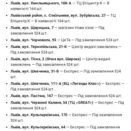
Львів, вул. Хмельницького, 188-А
— ТЦ Епіцентр К —
В
наявності 164 шт.
Львівський район, с. Сокільники, вул. Зубрівська, 27
— ТЦ
Епіцентр К —
В наявності 164 шт.
Львів, вул. Щирецька, 7
— магазин Нова лінія —
Під
замовлення 524 шт.
Львів, вул. Чорновола, 93
— ЦеТе —
Під замовлення 524 шт.
Львів, вул. Тернопільська, 21-К
— Центр видачі замовлень —
Під замовлення 524 шт.
Львів, вул. Тісна, 2 (бічна вул. Широка)
— Центр видачі
замовлень —
Під замовлення 524 шт.
Львів, вул. Шевченка, 31-Б
— Експрес —
Під замовлення 524
шт.
Львів, вул. Шевченка, 111-А (БЦ «Легенда Клас»)
— Експрес —
Під замовлення 524 шт.
Львів, вул. Пасічна, 167
— Експрес —
Під замовлення 524 шт.
Львів, вул. Червоної Калини, 54 (ТЦ «GREAT»)
— Експрес —
Під
замовлення 524 шт.
Львів, вул. Кульпарківська, 170
— Експрес —
Під замовлення
524 шт.
Львів, вул. Кульпарківська, 64
— Експрес —
Під замовлення