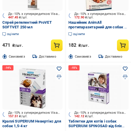
До -10% з суперкредиткою Visa Вигода
До -10% з суперкредиткою Visa Вигода
447.45
₴/шт.
172.90
₴/шт.
Спрей репелентний ProVET
Нашийник AnimAll
SOFTVET 250 мл
протипаразитарний для собак та
котів 60885 шт.
оцінити
оцінити
471
182
₴/шт.
₴/шт.
Cамовивіз
Доставимо
Cамовивіз
Доставимо
До -10% з суперкредиткою Visa Вигода
До -10% з суперкредиткою Visa Вигода
157.51
₴/шт.
142.12
₴/шт.
Краплі SUPERIUM Невертікс для
Таблетки для котів і собак
собак 1,5-4 кг
SUPERIUM SPINOSAD від бліх
(2,5 - 5 кг)