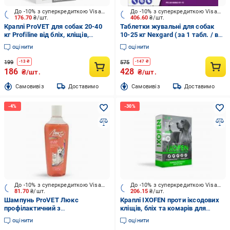
До -10% з суперкредиткою Visa Вигода
До -10% з суперкредиткою Visa Вигода
176.70
₴/шт.
406.60
₴/шт.
Краплі ProVET для собак 20-40
Таблетки жувальні для собак
кг Profiline від бліх, кліщів,
10-25 кг Nexgard (за 1 табл. / в
паразитів, вошей 1 піпетка, 3,0
уп. 3 шт.)
оцінити
оцінити
мл
199
575
-
13
₴
-
147
₴
186
428
₴/шт.
₴/шт.
Cамовивіз
Доставимо
Cамовивіз
Доставимо
До -10% з суперкредиткою Visa Вигода
До -10% з суперкредиткою Visa Вигода
81.70
₴/шт.
206.15
₴/шт.
Шампунь ProVET Люкс
Краплі IXOFEN проти іксодових
профілактичний з
кліщів, бліх та комарів для
дерматологічним ефектом для
собак 10-25 кг
оцінити
оцінити
котів та собак 240 мл