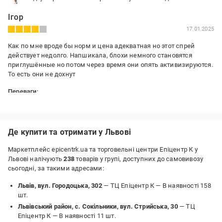
Ігор
17.01.2025
Как по мне вроде бы норм и цена адекватная но этот спрей
действует недолго. Напшикала, блохи немного становятся
приглушённые но потом через время они опять активизируются.
То есть они не дохнут
Переваги:
Цена
Недоліки:
Слабое действие
Де купити та отримати у Львові
Маркетплейс epicentrk.ua та торговельні центри Епіцентр К у
Львові налічують
238
товарів у групі, доступних до самовивозу
сьогодні, за такими адресами:
Львів, вул. Городоцька, 302
— ТЦ Епіцентр К —
В наявності 158
шт.
Львівський район, с. Сокільники, вул. Стрийська, 30
— ТЦ
Епіцентр К —
В наявності 11 шт.