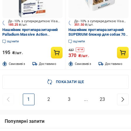
До -10% з суперкредиткою Visa Вигода
До -10% з суперкредиткою Visa Вигода
185.25
₴/шт.
351.50
₴/шт.
Нашийник протипаразитарний
Нашийник протипаразитарний
Palladium Massive Action
SUPERIUM блокер для собак 70
кораловий 70 см
см
оцінити
оцінити
437
-
67
₴
195
₴/шт.
370
₴/шт.
Cамовивіз
Доставимо
Cамовивіз
Доставимо
ПОКАЗАТИ ЩЕ
1
2
3
...
23
Популярні запити