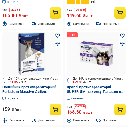
оцінити
9
195
176
-
29.20
₴
-
26.40
₴
165.80
149.60
₴/шт.
₴/шт.
Cамовивіз
Доставимо
Cамовивіз
Доставимо
До -10% з суперкредиткою Visa Вигода
До -10% з суперкредиткою Visa Вигода
151.05
₴/шт.
159.88
₴/шт.
Нашийник протипаразитарний
Краплі протипаразитарні
Palladium Massive Action
SUPERIUM на холку Панацея для
помаранчевий 35 см
собак 1-4 кг
оцінити
оцінити
198
-
29.70
₴
159
₴/шт.
168.30
₴/шт.
Cамовивіз
Доставимо
Cамовивіз
Доставимо