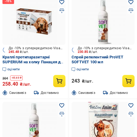
До -10% з суперкредиткою Visa Вигода
До -10% з суперкредиткою Visa Вигода
245.48
₴/шт.
230.85
₴/шт.
Краплі протипаразитарні
Спрей репелентний ProVET
SUPERIUM на холку Панацея для
SOFTVET 100 мл
собак 20-30 кг
оцінити
оцінити
304
-
45.60
₴
243
₴/шт.
258.40
₴/шт.
Cамовивіз
Доставимо
Cамовивіз
Доставимо