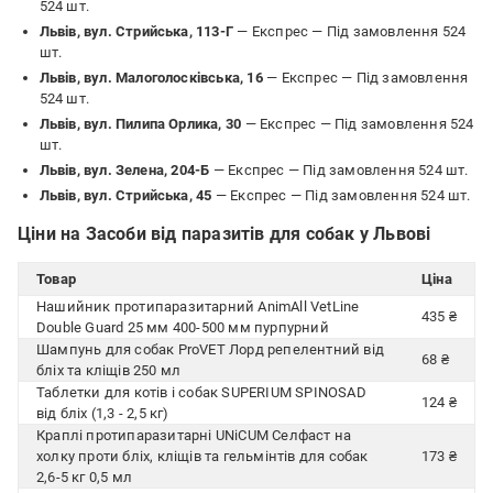
524 шт.
Львів, вул. Стрийська, 113-Г
— Експрес —
Під замовлення 524
шт.
Львів, вул. Малоголосківська, 16
— Експрес —
Під замовлення
524 шт.
Львів, вул. Пилипа Орлика, 30
— Експрес —
Під замовлення 524
шт.
Львів, вул. Зелена, 204-Б
— Експрес —
Під замовлення 524 шт.
Львів, вул. Стрийська, 45
— Експрес —
Під замовлення 524 шт.
Ціни на Засоби від паразитів для собак у Львові
Товар
Ціна
Нашийник протипаразитарний AnimAll VetLine
435 ₴
Double Guard 25 мм 400-500 мм пурпурний
Шампунь для собак ProVET Лорд репелентний від
68 ₴
бліх та кліщів 250 мл
Таблетки для котів і собак SUPERIUM SPINOSAD
124 ₴
від бліх (1,3 - 2,5 кг)
Краплі протипаразитарні UNiCUM Селфаст на
холку проти бліх, кліщів та гельмінтів для собак
173 ₴
2,6-5 кг 0,5 мл