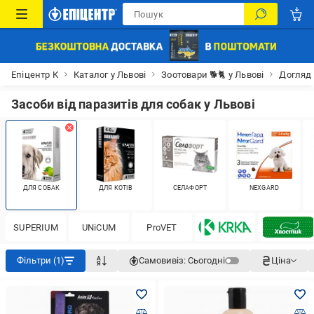
Епіцентр К
Каталог у Львові
Зоотовари 🐕🐈 у Львові
Догляд 
Засоби від паразитів для собак у Львові
ДЛЯ СОБАК
ДЛЯ КОТІВ
СЕЛАФОРТ
NEXGARD
SUPERIUM
UNiCUM
ProVET
Фільтри (1)
Самовивіз:
Сьогодні
Ціна