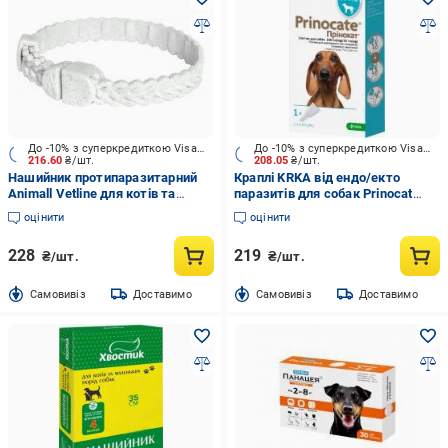
До -10% з суперкредиткою Visa Вигода
До -10% з суперкредиткою Visa Вигода
216.60
₴/шт.
208.05
₴/шт.
Нашийник протипаразитарний
Краплі KRKA від ендо/екто
Animall Vetline для котів та
паразитів для собак Prinocat
собак Вікер, біла перлина 35 см
вага 4-10кг (за 1 п-тку 1мл 3 в
оцінити
оцінити
уп)
228
219
₴/шт.
₴/шт.
Cамовивіз
Доставимо
Cамовивіз
Доставимо