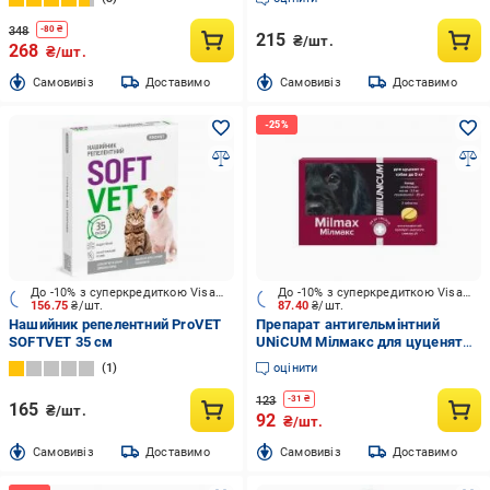
348
-
80
₴
215
₴/шт.
268
₴/шт.
Cамовивіз
Доставимо
Cамовивіз
Доставимо
До -10% з суперкредиткою Visa Вигода
До -10% з суперкредиткою Visa Вигода
156.75
₴/шт.
87.40
₴/шт.
Нашийник репелентний ProVET
Препарат антигельмінтний
SOFTVET 35 см
UNiCUM Мілмакс для цуценят
та маленьких собак до 5 кг
1
оцінити
2,5/25 мг 2 таб.
123
-
31
₴
165
₴/шт.
92
₴/шт.
Cамовивіз
Доставимо
Cамовивіз
Доставимо