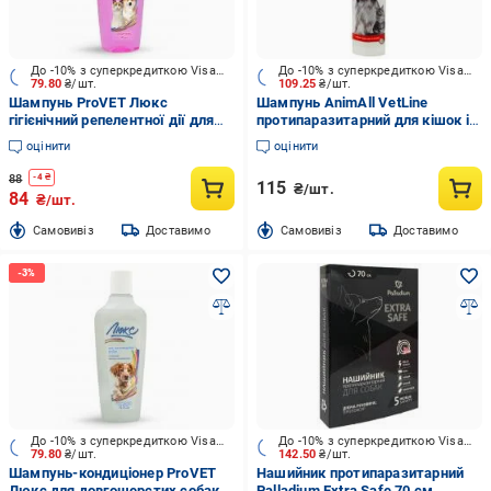
До -10% з суперкредиткою Visa Вигода
До -10% з суперкредиткою Visa Вигода
79.80
₴/шт.
109.25
₴/шт.
Шампунь ProVET Люкс
Шампунь AnimAll VetLine
гігієнічний репелентної дії для
протипаразитарний для кішок і
котів та собак 240 мл
собак 250 мл
оцінити
оцінити
88
-
4
₴
115
₴/шт.
84
₴/шт.
Cамовивіз
Доставимо
Cамовивіз
Доставимо
До -10% з суперкредиткою Visa Вигода
До -10% з суперкредиткою Visa Вигода
79.80
₴/шт.
142.50
₴/шт.
Шампунь-кондиціонер ProVET
Нашийник протипаразитарний
Люкс для довгошерстих собак
Palladium Еxtra Safe 70 см