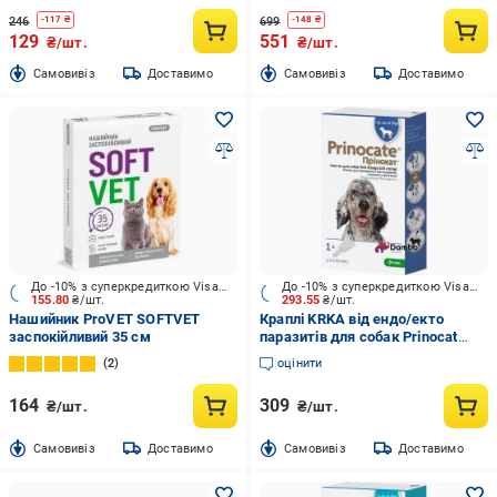
246
699
-
117
₴
-
148
₴
129
551
₴/шт.
₴/шт.
Cамовивіз
Доставимо
Cамовивіз
Доставимо
До -10% з суперкредиткою Visa Вигода
До -10% з суперкредиткою Visa Вигода
155.80
₴/шт.
293.55
₴/шт.
Нашийник ProVET SOFTVET
Краплі KRKA від ендо/екто
заспокійливий 35 см
паразитів для собак Prinocat
вага 25-40кг (за 1 п-тку 4мл 3 в
2
оцінити
уп)
164
309
₴/шт.
₴/шт.
Cамовивіз
Доставимо
Cамовивіз
Доставимо