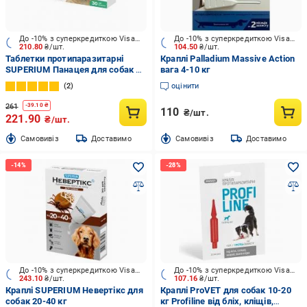
До -10% з суперкредиткою Visa Вигода
До -10% з суперкредиткою Visa Вигода
210.80
₴/шт.
104.50
₴/шт.
Таблетки протипаразитарні
Краплі Palladium Massive Action
SUPERIUM Панацея для собак 8-
вага 4-10 кг
16 кг
2
оцінити
261
-
39.10
₴
110
₴/шт.
221.90
₴/шт.
Cамовивіз
Доставимо
Cамовивіз
Доставимо
До -10% з суперкредиткою Visa Вигода
До -10% з суперкредиткою Visa Вигода
243.10
₴/шт.
107.16
₴/шт.
Краплі SUPERIUM Невертікс для
Краплі ProVET для собак 10-20
собак 20-40 кг
кг Profiline від бліх, кліщів,