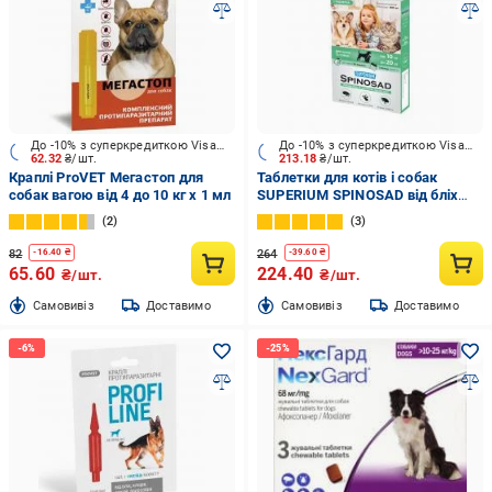
До -10% з суперкредиткою Visa Вигода
До -10% з суперкредиткою Visa Вигода
62.32
₴/шт.
213.18
₴/шт.
Краплі ProVET Мегастоп для
Таблетки для котів і собак
собак вагою від 4 до 10 кг x 1 мл
SUPERIUM SPINOSAD від бліх
(10 - 20 кг)
2
3
82
264
-
16.40
₴
-
39.60
₴
65.60
224.40
₴/шт.
₴/шт.
Cамовивіз
Доставимо
Cамовивіз
Доставимо