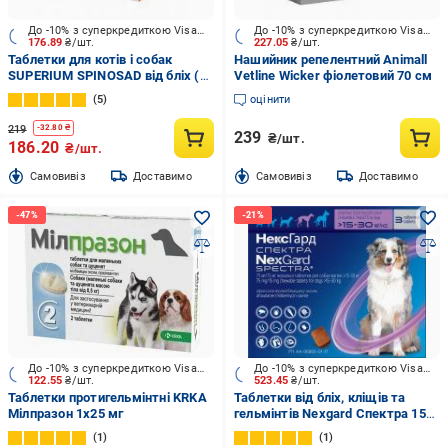
До -10% з суперкредиткою Visa Вигода
До -10% з суперкредиткою Visa Вигода
176.89
₴/шт.
227.05
₴/шт.
Таблетки для котів і собак
Нашийник репелентний Animall
SUPERIUM SPINOSAD від бліх (5
Vetline Wicker фіолетовий 70 см
- 10 кг)
5
оцінити
219
-
32.80
₴
239
₴/шт.
186.20
₴/шт.
Cамовивіз
Доставимо
Cамовивіз
Доставимо
До -10% з суперкредиткою Visa Вигода
До -10% з суперкредиткою Visa Вигода
122.55
₴/шт.
523.45
₴/шт.
Таблетки протигельмінтні KRKA
Таблетки від бліх, кліщів та
Мілпразон 1х25 мг
гельмінтів Nexgard Спектра 15-
30 кг (l) 3 шт.(за 1 табл.,)
1
1