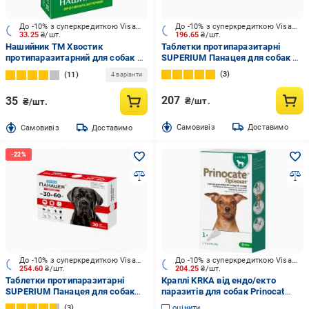
До -10% з суперкредиткою Visa Вигода
До -10% з суперкредиткою Visa Вигода
33.25
₴/шт.
196.65
₴/шт.
Нашийник ТМ Хвостик
Таблетки протипаразитарні
протипаразитарний для собак та
SUPERIUM Панацея для собак 2-
котів 35 см чорний
8 кг
3
11
4 варіанти
207
35
₴/шт.
₴/шт.
Cамовивіз
Доставимо
Cамовивіз
Доставимо
До -10% з суперкредиткою Visa Вигода
До -10% з суперкредиткою Visa Вигода
254.60
₴/шт.
204.25
₴/шт.
Таблетки протипаразитарні
Краплі KRKA від ендо/екто
SUPERIUM Панацея для собак
паразитів для собак Prinocat
30-60 кг
вага 4кг (за 1 п-тку 0,4мл 3 в уп)
3
оцінити