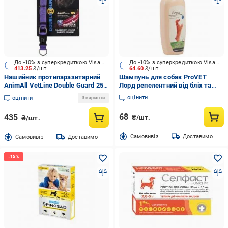
До -10% з суперкредиткою Visa Вигода
До -10% з суперкредиткою Visa Вигода
413.25
₴/шт.
64.60
₴/шт.
Нашийник протипаразитарний
Шампунь для собак ProVET
AnimAll VetLine Double Guard 25
Лорд репелентний від бліх та
мм 400-500 мм пурпурний
кліщів 250 мл
оцінити
оцінити
3 варіанти
68
435
₴/шт.
₴/шт.
Cамовивіз
Доставимо
Cамовивіз
Доставимо