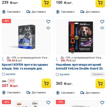
239
100
₴/шт.
₴/шт.
Cамовивіз
Доставимо
Cамовивіз
Доставимо
До -10% з суперкредиткою Visa Вигода
До -10% з суперкредиткою Visa Вигода
196.65
₴/шт.
346.75
₴/шт.
Краплі IXOFEN проти іксодових
Нашийник протипаразитарний
кліщів, бліх та комарів для
AnimAll VetLine Double Guard 20
собак 40-60 кг
мм 320-400 мм помаранчевий
оцінити
оцінити
3 варіанти
296
-
89
₴
365
₴/шт.
207
₴/шт.
Cамовивіз
Доставимо
Cамовивіз
Доставимо