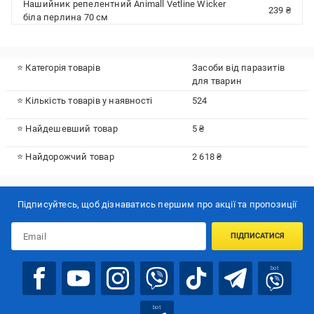
Нашийник репелентний Animall Vetline Wicker
239 ₴
біла перлина 70 см
⭐ Категорія товарів
Засоби від паразитів
для тварин
⭐ Кількість товарів у наявності
524
⭐ Найдешевший товар
5 ₴
⭐ Найдорожчий товар
2 618 ₴
Підписуйтесь, щоб дізнаватись першим про акції та пропозиції
ПІДПИСАТИСЯ
bot
bot