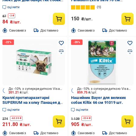
240 мл
кораловий
оцінити
1
87
-
3
₴
150
₴/шт.
84
₴/шт.
Cамовивіз
Доставимо
Cамовивіз
Доставимо
До -10% з суперкредиткою Visa Вигода
До -10% з суперкредиткою Visa Вигода
201.21
₴/шт.
859.75
₴/шт.
Краплі протипаразитарні
Нашийник Bayer для великих
SUPERIUM на холку Панацея для
собак Kiltix 66 см 91019 шт.
собак 10-20 кг
оцінити
оцінити
274
1 139
-
62.20
₴
-
234
₴
211.80
905
₴/шт.
₴/шт.
Cамовивіз
Доставимо
Cамовивіз
Доставимо