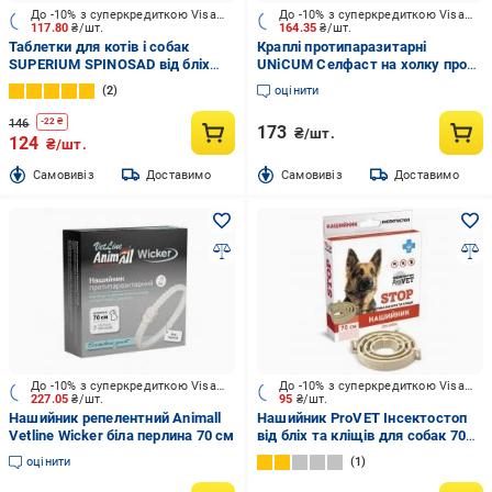
До -10% з суперкредиткою Visa Вигода
До -10% з суперкредиткою Visa Вигода
117.80
₴/шт.
164.35
₴/шт.
Таблетки для котів і собак
Краплі протипаразитарні
SUPERIUM SPINOSAD від бліх
UNiCUM Селфаст на холку проти
(1,3 - 2,5 кг)
бліх, кліщів та гельмінтів для
2
оцінити
собак 2,6-5 кг 0,5 мл
146
-
22
₴
173
₴/шт.
124
₴/шт.
Cамовивіз
Доставимо
Cамовивіз
Доставимо
До -10% з суперкредиткою Visa Вигода
До -10% з суперкредиткою Visa Вигода
227.05
₴/шт.
95
₴/шт.
Нашийник репелентний Animall
Нашийник ProVET Інсектостоп
Vetline Wicker біла перлина 70 см
від бліх та кліщів для собак 70
см
оцінити
1