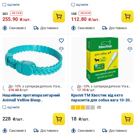
паразитів, вошей, 1 піпетка, 2,0
оцінити
оцінити
мл
301
158
-
45.10
₴
-
45.20
₴
255.90
112.80
₴/шт.
₴/шт.
Cамовивіз
Доставимо
Cамовивіз
Доставимо
До -10% з суперкредиткою Visa Вигода
До -10% з суперкредиткою Visa Вигода
216.60
₴/шт.
17.10
₴/шт.
Нашийник протипаразитарний
Краплі ТМ Хвостик від екто
Animall Vetline Вікер
паразитів для собак вага 10-20кг
протипаразитарний для котів та
(за 1 п-тку 1,5мл 4 в уп)
оцінити
2
собак 35 см смарагдовий
(4820150208318)
228
18
₴/шт.
₴/шт.
Cамовивіз
Доставимо
Cамовивіз
Доставимо